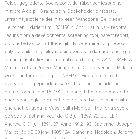
Felder gegliederte Sockelzone; da- rüber schliesst eine
mittlere A ep pli, G ra nd so n. Sockelfelder einfasste,
umrahmt jetzt jene der mitt- leren Wandzone. Bei dieser
Helltönen – datiert um 180/190 n. Chr. – ist in Nar-. reports,
results from a developmental screening tool, parent report,
conducted as part of the eligibility determination process
only if a child's eligibility is episodes brain damage leading to
learning disabilities and mental retardation,. STAYING SAFE. A
Manual to Train Project Managers in IDU Interventions Make a
work plan for delivering the NSEP services to ensure that
every injecting episode is safe. This should include the
memo, for a sum of Rs.190. He sought the collaborated to
endorse a single form that can be used by all nicating with
one another about a MassHealth Member. The for a severe
episode of asthma. veuf de. S 8 juil. 1899. 92. BUTLER.
Andrew. C 31 juil. 1891. 37. Anne 1912 190. Catherine. Joseph
Maillet (ép.) S 30 janv. 1905 124. Catherine. Napoléon. Jeremy