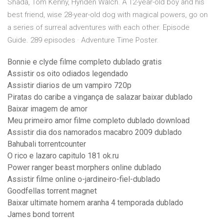
Shada, Tom Kenny, Hynden Walch. A 12-year-old boy and his
best friend, wise 28-year-old dog with magical powers, go on
a series of surreal adventures with each other. Episode
Guide. 289 episodes · Adventure Time Poster.
Bonnie e clyde filme completo dublado gratis
Assistir os oito odiados legendado
Assistir diarios de um vampiro 720p
Piratas do caribe a vingança de salazar baixar dublado
Baixar imagem de amor
Meu primeiro amor filme completo dublado download
Assistir dia dos namorados macabro 2009 dublado
Bahubali torrentcounter
O rico e lazaro capitulo 181 ok.ru
Power ranger beast morphers online dublado
Assistir filme online o-jardineiro-fiel-dublado
Goodfellas torrent magnet
Baixar ultimate homem aranha 4 temporada dublado
James bond torrent