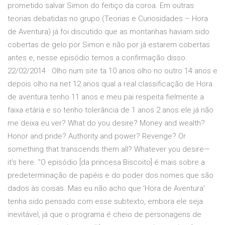
prometido salvar Simon do feitiço da coroa. Em outras
teorias debatidas no grupo (Teorias e Curiosidades – Hora
de Aventura) já foi discutido que as montanhas haviam sido
cobertas de gelo por Simon e não por já estarem cobertas
antes e, nesse episódio temos a confirmação disso.
22/02/2014 · Olho num site ta 10 anos olho no outro 14 anos e
depois olho na net 12 anos qual a real classificação de Hora
de aventura tenho 11 anos e meu pai respeita fielmente a
faixa etária e so tenho tolerância de 1 anos 2 anos ele já não
me deixa eu ver? What do you desire? Money and wealth?
Honor and pride? Authority and power? Revenge? Or
something that transcends them all? Whatever you desire—
it's here. "O episódio [da princesa Biscoito] é mais sobre a
predeterminação de papéis e do poder dos nomes que são
dados às coisas. Mas eu não acho que 'Hora de Aventura'
tenha sido pensado com esse subtexto, embora ele seja
inevitável, já que o programa é cheio de personagens de