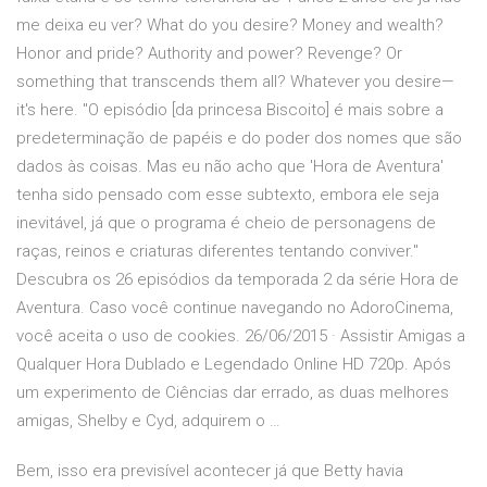
me deixa eu ver? What do you desire? Money and wealth?
Honor and pride? Authority and power? Revenge? Or
something that transcends them all? Whatever you desire—
it's here. "O episódio [da princesa Biscoito] é mais sobre a
predeterminação de papéis e do poder dos nomes que são
dados às coisas. Mas eu não acho que 'Hora de Aventura'
tenha sido pensado com esse subtexto, embora ele seja
inevitável, já que o programa é cheio de personagens de
raças, reinos e criaturas diferentes tentando conviver."
Descubra os 26 episódios da temporada 2 da série Hora de
Aventura. Caso você continue navegando no AdoroCinema,
você aceita o uso de cookies. 26/06/2015 · Assistir Amigas a
Qualquer Hora Dublado e Legendado Online HD 720p. Após
um experimento de Ciências dar errado, as duas melhores
amigas, Shelby e Cyd, adquirem o …
Bem, isso era previsível acontecer já que Betty havia