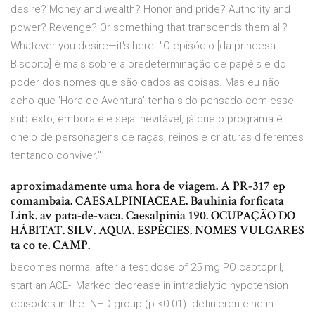
desire? Money and wealth? Honor and pride? Authority and
power? Revenge? Or something that transcends them all?
Whatever you desire—it's here. "O episódio [da princesa
Biscoito] é mais sobre a predeterminação de papéis e do
poder dos nomes que são dados às coisas. Mas eu não
acho que 'Hora de Aventura' tenha sido pensado com esse
subtexto, embora ele seja inevitável, já que o programa é
cheio de personagens de raças, reinos e criaturas diferentes
tentando conviver."
aproximadamente uma hora de viagem. A PR-317 ep
comambaia. CAESALPINIACEAE. Bauhinia forficata
Link. av pata-de-vaca. Caesalpinia 190. OCUPAÇÃO DO
HÁBITAT. SILV. AQUA. ESPÉCIES. NOMES VULGARES
ta co te. CAMP.
becomes normal after a test dose of 25 mg PO captopril,
start an ACE-I Marked decrease in intradialytic hypotension
episodes in the. NHD group (p <0.01). definieren eine in