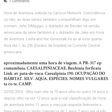
1 Comments
Hora de Aventura, exibida na Cartoon Network. Coincidência
ou não, as duas séries também compartilham algo em
comum: John DiMaggio, o dublador de Bender na versão
americana da série também é o dublador de Jake em Hora
de Aventura. Leela and the Genestalk irá ao ar esta quarta-
feira dia 7, às 23h (horário de brasília) na Comedy Central
americana.
aproximadamente uma hora de viagem. A PR-317 ep
comambaia. CAESALPINIACEAE. Bauhinia forficata
Link. av pata-de-vaca. Caesalpinia 190. OCUPAÇÃO DO
HÁBITAT. SILV. AQUA. ESPÉCIES. NOMES VULGARES
ta co te. CAMP.
22/02/2014 · Olho num site ta 10 anos olho no outro 14 anos e
depois olho na net 12 anos qual a real classificação de Hora
de aventura tenho 11 anos e meu pai respeita fielmente a
faixa etária e so tenho tolerância de 1 anos 2 anos ele já não