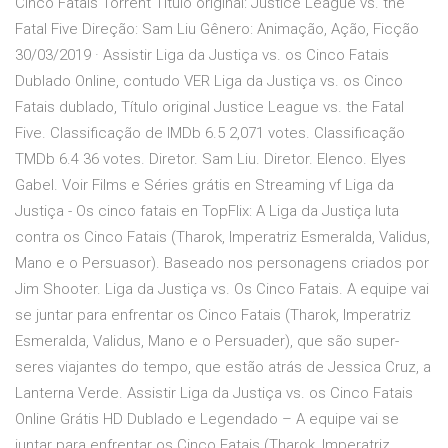
Cinco Fatais Torrent Título original: Justice League vs. the
Fatal Five Direção: Sam Liu Gênero: Animação, Ação, Ficção
30/03/2019 · Assistir Liga da Justiça vs. os Cinco Fatais
Dublado Online, contudo VER Liga da Justiça vs. os Cinco
Fatais dublado, Título original Justice League vs. the Fatal
Five. Classificação de IMDb 6.5 2,071 votes. Classificação
TMDb 6.4 36 votes. Diretor. Sam Liu. Diretor. Elenco. Elyes
Gabel. Voir Films e Séries grátis en Streaming vf Liga da
Justiça - Os cinco fatais en TopFlix: A Liga da Justiça luta
contra os Cinco Fatais (Tharok, Imperatriz Esmeralda, Validus,
Mano e o Persuasor). Baseado nos personagens criados por
Jim Shooter. Liga da Justiça vs. Os Cinco Fatais. A equipe vai
se juntar para enfrentar os Cinco Fatais (Tharok, Imperatriz
Esmeralda, Validus, Mano e o Persuader), que são super-
seres viajantes do tempo, que estão atrás de Jessica Cruz, a
Lanterna Verde. Assistir Liga da Justiça vs. os Cinco Fatais
Online Grátis HD Dublado e Legendado – A equipe vai se
juntar para enfrentar os Cinco Fatais (Tharok, Imperatriz