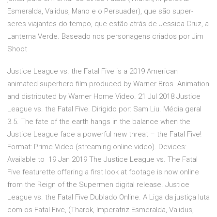
Esmeralda, Validus, Mano e o Persuader), que são super-
seres viajantes do tempo, que estão atrás de Jessica Cruz, a
Lanterna Verde. Baseado nos personagens criados por Jim
Shoot
Justice League vs. the Fatal Five is a 2019 American
animated superhero film produced by Warner Bros. Animation
and distributed by Warner Home Video. 21 Jul 2018 Justice
League vs. the Fatal Five. Dirigido por: Sam Liu. Média geral
3.5. The fate of the earth hangs in the balance when the
Justice League face a powerful new threat – the Fatal Five!
Format: Prime Video (streaming online video). Devices:
Available to 19 Jan 2019 The Justice League vs. The Fatal
Five featurette offering a first look at footage is now online
from the Reign of the Supermen digital release. Justice
League vs. the Fatal Five Dublado Online. A Liga da justiça luta
com os Fatal Five, (Tharok, Imperatriz Esmeralda, Validus,