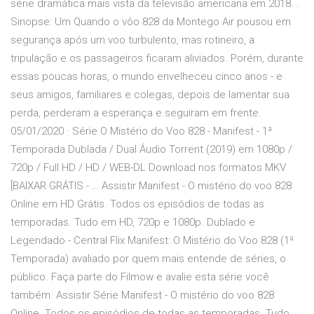
série dramática mais vista da televisão americana em 2018. ️.
Sinopse: Um Quando o vôo 828 da Montego Air pousou em
segurança após um voo turbulento, mas rotineiro, a
tripulação e os passageiros ficaram aliviados. Porém, durante
essas poucas horas, o mundo envelheceu cinco anos - e
seus amigos, familiares e colegas, depois de lamentar sua
perda, perderam a esperança e seguiram em frente.
05/01/2020 · Série O Mistério do Voo 828 - Manifest - 1ª
Temporada Dublada / Dual Áudio Torrent (2019) em 1080p /
720p / Full HD / HD / WEB-DL Download nos formatos MKV
[BAIXAR GRÁTIS - … Assistir Manifest - O mistério do voo 828
Online em HD Grátis. Todos os episódios de todas as
temporadas. Tudo em HD, 720p e 1080p. Dublado e
Legendado - Central Flix Manifest: O Mistério do Voo 828 (1ª
Temporada) avaliado por quem mais entende de séries, o
público. Faça parte do Filmow e avalie esta série você
também. Assistir Série Manifest - O mistério do voo 828
Online. Todos os episódios de todas as temporadas. Tudo