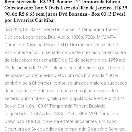
Remasterizada . R$ 120. Bonanza 1 Temporada Ediçao
Colecionador[box 5 Dvds Lacrado] Rio de Janeiro . R$ 39
90. 6x R$ 6 65 sem juros Dvd Bonanza - Box 03 (3 Dvds)
por Livrarias Curitiba .
02/08/2018 · Baixar Série Dr. House 1ª Temporada Torrent
Dublado, Legendado, Dual Áudio, 1080p, 720p, MKV, MP4
Completo Download House M.D. Um médico dissidente e
anti- Bonanza foi um seriado de western exibido na emissora
de televisão americana NBC de 12 de setembro de 1959 até
16 de janeiro de 1973. Colorido, co-patrocinado pela fábrica
de aparelhos de televisão RCA, um dos braços da NBC e
também pela Chevrolet, tornou-se um dos maiores sucessos
da televisão de todos os tempos e no gênero somente o
seriado Gunsmoke o igualou em popularidade e 29/05/2019 ·
Baixar Série Os 100 6ª Temporada Torrent Dublado,
Legendado, Dual Áudio, 1080p, 720p, MKV, MP4 Completo
Download The 100 Noventa e Sete anos antes, um apoc
Descubra os 34 episódios da temporada 2 da série Bonanza.