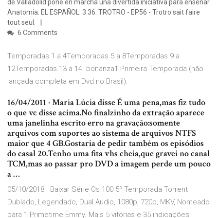
de Valladolid pone en marcha una divertida iniciativa para enseñar
Anatomía. EL ESPAÑOL. 3:36. TROTRO - EP56 - Trotro sait faire
tout seul.
6 Comments
Temporadas 1 a 4Temporadas 5 a 8Temporadas 9 a
12Temporadas 13 a 14. bonanza1 Primeira Temporada (não
lançada completa em Dvd no Brasil).
16/04/2011 · Maria Lúcia disse É uma pena,mas fiz tudo
o que vc disse acima.No finalzinho da extração aparece
uma janelinha escrito erro na gravação:somente
arquivos com suportes ao sistema de arquivos NTFS
maior que 4 GB.Gostaria de pedir também os episódios
do casal 20.Tenho uma fita vhs cheia,que gravei no canal
TCM,mas ao passar pro DVD a imagem perde um pouco
a …
05/10/2018 · Baixar Série Os 100 5ª Temporada Torrent
Dublado, Legendado, Dual Áudio, 1080p, 720p, MKV, Nomeado
para 1 Primetime Emmy. Mais 5 vitórias e 35 indicações.