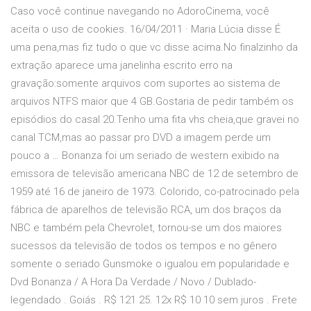
Caso você continue navegando no AdoroCinema, você
aceita o uso de cookies. 16/04/2011 · Maria Lúcia disse É
uma pena,mas fiz tudo o que vc disse acima.No finalzinho da
extração aparece uma janelinha escrito erro na
gravação:somente arquivos com suportes ao sistema de
arquivos NTFS maior que 4 GB.Gostaria de pedir também os
episódios do casal 20.Tenho uma fita vhs cheia,que gravei no
canal TCM,mas ao passar pro DVD a imagem perde um
pouco a … Bonanza foi um seriado de western exibido na
emissora de televisão americana NBC de 12 de setembro de
1959 até 16 de janeiro de 1973. Colorido, co-patrocinado pela
fábrica de aparelhos de televisão RCA, um dos braços da
NBC e também pela Chevrolet, tornou-se um dos maiores
sucessos da televisão de todos os tempos e no gênero
somente o seriado Gunsmoke o igualou em popularidade e
Dvd Bonanza / A Hora Da Verdade / Novo / Dublado-
legendado . Goiás . R$ 121 25. 12x R$ 10 10 sem juros . Frete