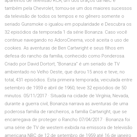
aparelhos de televisão RCA, um dos braços da NBC e
também pela Chevrolet, tornou-se um dos maiores sucessos
da televisão de todos os tempos e no gênero somente o
seriado Gunsmoke o igualou em popularidade e Descubra os
32 episódios da temporada 1 da série Bonanza. Caso você
continue navegando no AdoroCinema, você aceita o uso de
cookies. As aventuras de Ben Cartwright e seus filhos em
defesa do rancho da família, conhecido como Ponderosa.
Criado por David Dortort, "Bonanza" é um seriado de TV
ambientado no Velho Oeste, que durou 15 anos e teve, no
total, 431 episódios. Esta primeira temporada, veiculada entre
setembro de 1959 e abril de 1960, teve 32 episódios de 50
minutos. 05/11/2017 · Situada na cidade de Virgínia, Nevada,
durante a guerra civil, Bonanza narrava as aventuras de uma
poderosa família de rancheiros, a família Cartwright, que se
encarregava de proteger o Rancho 07/04/2017 · Bonanza foi
uma série de TV de western exibida na emissora de televisão
americana NBC de 12 de setembro de 1959 até 16 de janeiro