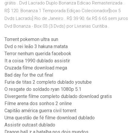
grátis . Dvd Lacrado Duplo Bonanza Edicao Remasterizada .
R$ 120. Bonanza 1 Temporada Ediçao Colecionador[box 5
Dvds Lacrado] Rio de Janeiro . R$ 39 90. 6x R$ 6 65 sem juros
Dvd Bonanza - Box 03 (3 Dvds) por Livrarias Curitiba .
Torrent pokemon ultra sun
Dvd o rei leão 3 hakuna matata
Terror nenhum querida facebook
It a coisa 1990 dublado assistir
Cruzada filme download mega
Bad day for the cut final
Furia de titas 2 completo dublado youtube
O resgate do soldado ryan 1080p 5.1
Divergente filme completo dublado download gratis
Filme arena dos sonhos 2 online
Capitão américa guerra civil torrent
Uma questão de fé filme download dublado
Assistir outcast dublado
Dragon ball z a batalha nos dois mundos