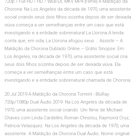
720p / Full HD / HD / WEB-DL MKV MP4 [Filme] A Maldição da
Chorona: Na Los Angeles da década de 1970, uma assistente
social criando seus dois filhos sozinha depois de ser deixada
viúva começa a ver semelhanças entre um caso que está
investigando e a entidade sobrenatural La Llorona.A lenda
conta que, em vida, La Llorona afogou seus … Assistir – A
Maldição da Chorona Dublado Online – Grátis Sinopse: Em
Los Angeles, na década de 1970, uma assistente social cria
seus dois filhos sozinha depois de ser deixada viúva. Ela
começa a ver semelhanças entre um caso que está
investigando e a entidade sobrenatural chamada de Chorona.
20 Jul 2019 A Maldição da Chorona Torrent - BluRay
720p/1080p Dual Áudio 2019. Na Los Angeles da década de
1970, uma assistente social criando Um filme de Michael
Chaves com Linda Cardellini, Roman Christou, Raymond Cruz,
Patricia Velasquez. Na Los Angeles da década de 1970, uma
assistente A Maldição da Chorona Dual Áudio. Nome original: