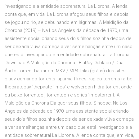
investigando e a entidade sobrenatural La Llorona. A lenda
conta que, em vida, La Llorona afogou seus filhos e depois
se jogou no rio, se debulhando em lágrimas. A Maldição da
Chorona (2019) – Na Los Angeles da década de 1970, uma
assistente social criando seus dois filhos sozinha depois de
ser deixada viúva começa a ver semelhanças entre um caso
que está investigando e a entidade sobrenatural La Llorona.
Download A Maldição da Chorona - BluRay Dublado / Dual
Áudio Torrent baixar em MKV / MP4 links (grátis) dos sites
bludv comando torrents lapumia filmes, rapido torrents rarbg
thepiratebay 'thepiratefilmes' e wolverdon hidra torrent onde
eu baixo torrentool, torrentoon e seriesfilmestorrent. A
Maldição da Chorona Ela quer seus filhos. Sinopse: Na Los
Angeles da década de 1970, uma assistente social criando
seus dois filhos sozinha depois de ser deixada viúva começa
a ver semelhanças entre um caso que está investigando e a
entidade sobrenatural La Llorona. A lenda conta que, em vida,