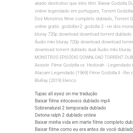
aliado destrutivo que eles têm. Baixar Godzilla D
online legendado em portugues, Torrent Godzilla
Dos Monstros filme completo dublado, Torrent G
online gratis. godzilla+2. godzilla 2 - rei dos m
bluray 720p download download torrent dublado
Áudio mkv bluray 720p download download torre
download torrent dublado dual Áudio mkv blura
MONSTROS EPISÓDIO DOWNLOAD TORRENT DUBL
Assistir. Filme Godzilla vs. Hedorah - Legendado
Atacam Legendado (1969) Filme Godzilla II - Rei d
BluRay (2019) Elenco
Tupac all eyez on me tradução
Baixar filme intocaveis dublado mp4
Sobrenatural 2 temporada dublado
Detona ralph 2 dublado online
Baixar minha vida em marte filme completo dub
Baixar filme como eu era antes de você dublad