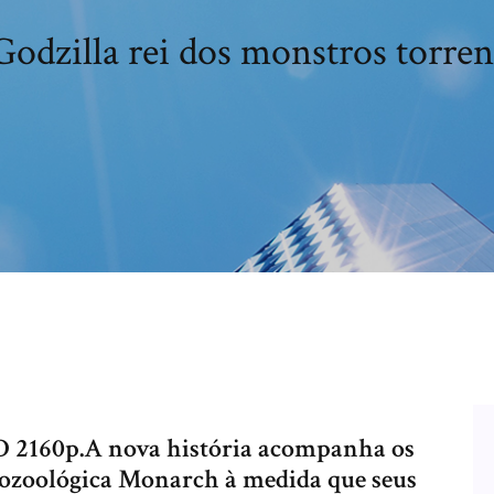
Godzilla rei dos monstros torren
D 2160p.A nova história acompanha os
ptozoológica Monarch à medida que seus