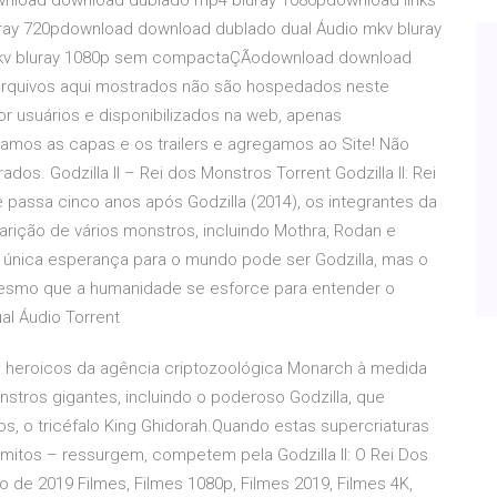
nload download dublado mp4 bluray 1080pdownload links
uray 720pdownload download dublado dual Áudio mkv bluray
mkv bluray 1080p sem compactaÇÃodownload download
s arquivos aqui mostrados não são hospedados neste
por usuários e disponibilizados na web, apenas
amos as capas e os trailers e agregamos ao Site! Não
os. Godzilla II – Rei dos Monstros Torrent Godzilla II: Rei
passa cinco anos após Godzilla (2014), os integrantes da
rição de vários monstros, incluindo Mothra, Rodan e
a única esperança para o mundo pode ser Godzilla, mas o
mesmo que a humanidade se esforce para entender o
ual Áudio Torrent
s heroicos da agência criptozoológica Monarch à medida
ros gigantes, incluindo o poderoso Godzilla, que
os, o tricéfalo King Ghidorah.Quando estas supercriaturas
mitos – ressurgem, competem pela Godzilla II: O Rei Dos
de 2019 Filmes, Filmes 1080p, Filmes 2019, Filmes 4K,