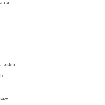
wnload
se rendam
do
utube