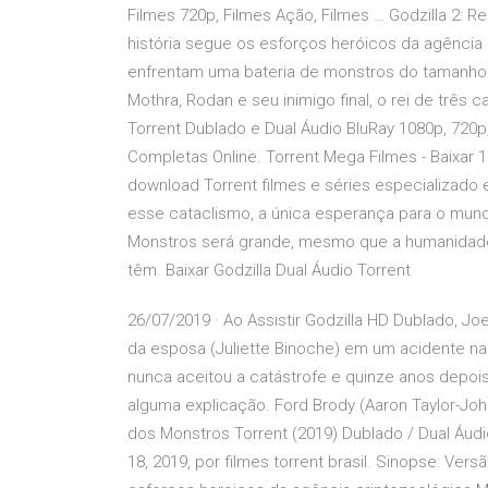
Filmes 720p, Filmes Ação, Filmes … Godzilla 2: R
história segue os esforços heróicos da agênci
enfrentam uma bateria de monstros do tamanho 
Mothra, Rodan e seu inimigo final, o rei de três c
Torrent Dublado e Dual Áudio BluRay 1080p, 720p
Completas Online. Torrent Mega Filmes - Baixar 10
download Torrent filmes e séries especializado 
esse cataclismo, a única esperança para o mund
Monstros será grande, mesmo que a humanidade 
têm. Baixar Godzilla Dual Áudio Torrent
26/07/2019 · Ao Assistir Godzilla HD Dublado, Jo
da esposa (Juliette Binoche) em um acidente na
nunca aceitou a catástrofe e quinze anos depoi
alguma explicação. Ford Brody (Aaron Taylor-John
dos Monstros Torrent (2019) Dublado / Dual Áu
18, 2019, por filmes torrent brasil. Sinopse: Ve