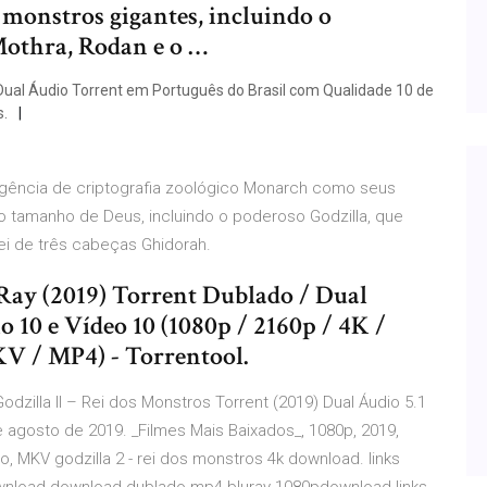
onstros gigantes, incluindo o
Mothra, Rodan e o …
Dual Áudio Torrent em Português do Brasil com Qualidade 10 de
s.
agência de criptografia zoológico Monarch como seus
tamanho de Deus, incluindo o poderoso Godzilla, que
rei de três cabeças Ghidorah.
uRay (2019) Torrent Dublado / Dual
10 e Vídeo 10 (1080p / 2160p / 4K /
V / MP4) - Torrentool.
Godzilla II – Rei dos Monstros Torrent (2019) Dual Áudio 5.1
 agosto de 2019. _Filmes Mais Baixados_, 1080p, 2019,
o, MKV godzilla 2 - rei dos monstros 4k download. links