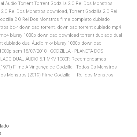
ual Áudio Torrent Torrent Godzilla 2 O Rei Dos Monstros
 2 O Rei Dos Monstros download, Torrent Godzilla 2 O Rei
odzilla 2 O Rei Dos Monstros filme completo dublado
onstros bd-r download torrent. download torrent dublado mp4
 mp4 bluray 1080p download download torrent dublado dual
nt dublado dual Áudio mkv bluray 1080p download
y 1080p sem 18/07/2018 · GODZILLA - PLANETA DOS
ADO DUAL ÁUDIO 5.1 MKV 1080P. Recomendamos
 (1971) Filme A Vingança de Godzilla - Todos Os Monstros
os Monstros (2019) Filme Godzilla II - Rei dos Monstros
lado
o