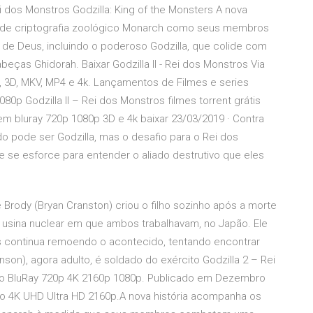
ei dos Monstros Godzilla: King of the Monsters A nova
a de criptografia zoológico Monarch como seus membros
de Deus, incluindo o poderoso Godzilla, que colide com
abeças Ghidorah. Baixar Godzilla II - Rei dos Monstros Via
, 3D, MKV, MP4 e 4k. Lançamentos de Filmes e series
80p Godzilla II – Rei dos Monstros filmes torrent grátis
em bluray 720p 1080p 3D e 4k baixar 23/03/2019 · Contra
o pode ser Godzilla, mas o desafio para o Rei dos
se esforce para entender o aliado destrutivo que eles
e Brody (Bryan Cranston) criou o filho sozinho após a morte
 usina nuclear em que ambos trabalhavam, no Japão. Ele
s continua remoendo o acontecido, tentando encontrar
son), agora adulto, é soldado do exército Godzilla 2 – Rei
dio BluRay 720p 4K 2160p 1080p. Publicado em Dezembro
rsão 4K UHD Ultra HD 2160p.A nova história acompanha os