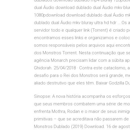
dublados download dublado mp4 bluray 720pdow
dual Áudio download dublado dual Áudio mkv bl
1080pdownload download dublado dual Áudio 
dublado dual Áudio mkv bluray ultra hd hdr … O
servidor todo e qualquer link (Torrent) é criado 
encontramos esses links e organizamos e coloc
somos responsáveis pelos arquivos aqui encontrad
dos Monstros Torrent. Nesta continuação que se 
agência Monarch precisam lidar com a súbita apa
Ghidorah. 25/04/2018 · Contra este cataclismo, 
desafio para o Rei dos Monstros será grande, 
aliado destrutivo que eles têm. Baixar Godzilla D
Sinopse: A nova história acompanha os esforço
que seus membros combatem uma série de monst
enfrenta Mothra, Rodan e o maior de seus inimig
primitivas – que se acreditava não passarem de 
Monstros Dublado (2019) Download. 16 de agosto 