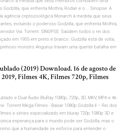
a Monarch à medida que seus membros combatem uma
o Godzilla, que enfrenta Mothra, Rodan e o … Sinopse: A
da agência criptozoológica Monarch à medida que seus
es, incluindo o poderoso Godzilla, que enfrenta Mothra,
Servidor Via: Torrent. SINOPSE: Saúdem todos o rei dos
ançado em 1955 em preto e branco. Godzilla está de volta,
 espinhoso monstro Anguirus travam uma quente batalha em
ublado (2019) Download. 16 de agosto de
 2019, Filmes 4K, Filmes 720p, Filmes
 Dublado e Dual Áudio BluRay 1080p, 720p, 3D, MKV, MP4 e 4k.
. Torrent Mega Filmes - Baixar 1080p Godzilla II – Rei dos
 filmes e séries especializado em bluray 720p 1080p 3D e
a única esperança para o mundo pode ser Godzilla, mas o
mesmo que a humanidade se esforce para entender o