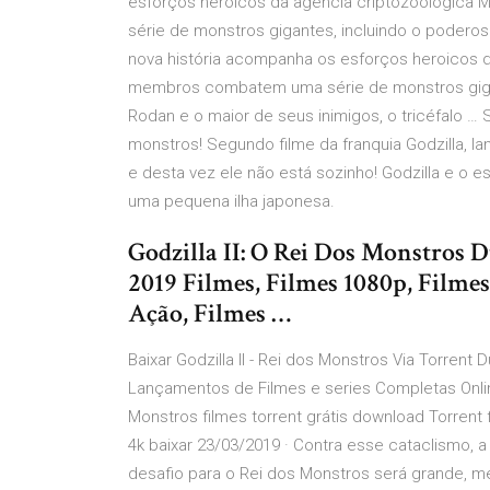
esforços heroicos da agência criptozoológic
série de monstros gigantes, incluindo o poderos
nova história acompanha os esforços heroicos 
membros combatem uma série de monstros gigant
Rodan e o maior de seus inimigos, o tricéfalo … 
monstros! Segundo filme da franquia Godzilla, l
e desta vez ele não está sozinho! Godzilla e o
uma pequena ilha japonesa.
Godzilla II: O Rei Dos Monstros D
2019 Filmes, Filmes 1080p, Filmes
Ação, Filmes …
Baixar Godzilla II - Rei dos Monstros Via Torrent
Lançamentos de Filmes e series Completas Online
Monstros filmes torrent grátis download Torrent
4k baixar 23/03/2019 · Contra esse cataclismo, 
desafio para o Rei dos Monstros será grande, 