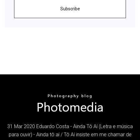
Subscribe
31 Mar 2020 Eduardo Costa - Ainda Tô Aí (Letra e música
para ouvir) - Ainda tô aí / Tô Aí insiste em me chamar de