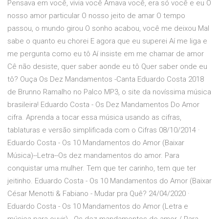
Pensava em você, vivia você Amava você, era só você e eu O
nosso amor particular O nosso jeito de amar O tempo
passou, o mundo girou O sonho acabou, você me deixou Mal
sabe o quanto eu chorei E agora que eu superei Aí me liga e
me pergunta como eu tô Aí insiste em me chamar de amor
Cê não desiste, quer saber aonde eu tô Quer saber onde eu
tô? Ouça Os Dez Mandamentos -Canta Eduardo Costa 2018
de Brunno Ramalho no Palco MP3, o site da novíssima música
brasileira! Eduardo Costa - Os Dez Mandamentos Do Amor
cifra. Aprenda a tocar essa música usando as cifras,
tablaturas e versão simplificada com o Cifras 08/10/2014 ·
Eduardo Costa - Os 10 Mandamentos do Amor (Baixar
Música)--Letra--Os dez mandamentos do amor. Para
conquistar uma mulher. Tem que ter carinho, tem que ter
jeitinho. Eduardo Costa - Os 10 Mandamentos do Amor (Baixar
César Menotti & Fabiano - Mudar pra Quê? 24/04/2020 ·
Eduardo Costa - Os 10 Mandamentos do Amor (Letra e