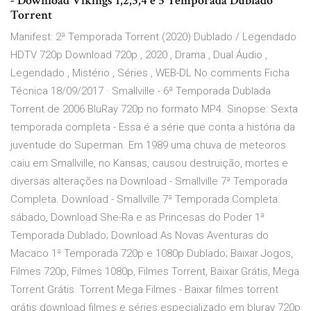
- Download Vikings 1,2,3,4 e 5 Temporada Dublado
Torrent
Manifest: 2ª Temporada Torrent (2020) Dublado / Legendado
HDTV 720p Download 720p , 2020 , Drama , Dual Áudio ,
Legendado , Mistério , Séries , WEB-DL No comments Ficha
Técnica 18/09/2017 · Smallville - 6ª Temporada Dublada
Torrent de 2006 BluRay 720p no formato MP4. Sinopse: Sexta
temporada completa - Essa é a série que conta a história da
juventude do Superman. Em 1989 uma chuva de meteoros
caiu em Smallville, no Kansas, causou destruição, mortes e
diversas alterações na Download - Smallville 7ª Temporada
Completa. Download - Smallville 7ª Temporada Completa.
sábado, Download She-Ra e as Princesas do Poder 1ª
Temporada Dublado; Download As Novas Aventuras do
Macaco 1ª Temporada 720p e 1080p Dublado; Baixar Jogos,
Filmes 720p, Filmes 1080p, Filmes Torrent, Baixar Grátis, Mega
Torrent Grátis. Torrent Mega Filmes - Baixar filmes torrent
grátis download filmes e séries especializado em bluray 720p