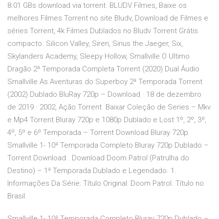
8.01 GBs download via torrent. BLUDV Filmes, Baixe os
melhores Filmes Torrent no site Bludv, Download de Filmes e
séries Torrent, 4k Filmes Dublados no Bludv Torrent Grátis
compacto. Silicon Valley, Siren, Sirius the Jaeger, Six,
Skylanders Academy, Sleepy Hollow, Smallville O Ultimo
Dragão 2ª Temporada Completa Torrent (2020) Dual Áudio
Smallville As Aventuras do Superboy 2ª Temporada Torrent
(2002) Dublado BluRay 720p – Download · 18 de dezembro
de 2019 · 2002, Ação Torrent Baixar Coleção de Series – Mkv
e Mp4 Torrent Bluray 720p e 1080p Dublado e Lost 1º, 2º, 3º,
4º, 5º e 6º Temporada – Torrent Download Bluray 720p
Smallville 1- 10ª Temporada Completo Bluray 720p Dublado –
Torrent Download . Download Doom Patrol (Patrulha do
Destino) – 1ª Temporada Dublado e Legendado. 1.
Informações Da Série: Título Original: Doom Patrol. Título no
Brasil:
Smallville 1- 10ª Temporada Completo Bluray 720p Dublado –