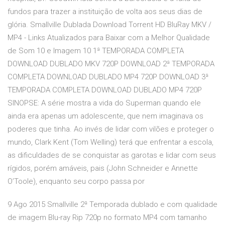
fundos para trazer a instituição de volta aos seus dias de
glória. Smallville Dublada Download Torrent HD BluRay MKV /
MP4 - Links Atualizados para Baixar com a Melhor Qualidade
de Som 10 e Imagem 10 1ª TEMPORADA COMPLETA
DOWNLOAD DUBLADO MKV 720P DOWNLOAD 2ª TEMPORADA
COMPLETA DOWNLOAD DUBLADO MP4 720P DOWNLOAD 3ª
TEMPORADA COMPLETA DOWNLOAD DUBLADO MP4 720P
SINOPSE: A série mostra a vida do Superman quando ele
ainda era apenas um adolescente, que nem imaginava os
poderes que tinha. Ao invés de lidar com vilões e proteger o
mundo, Clark Kent (Tom Welling) terá que enfrentar a escola,
as dificuldades de se conquistar as garotas e lidar com seus
rígidos, porém amáveis, pais (John Schneider e Annette
O’Toole), enquanto seu corpo passa por
9 Ago 2015 Smallville 2ª Temporada dublado e com qualidade
de imagem Blu-ray Rip 720p no formato MP4 com tamanho