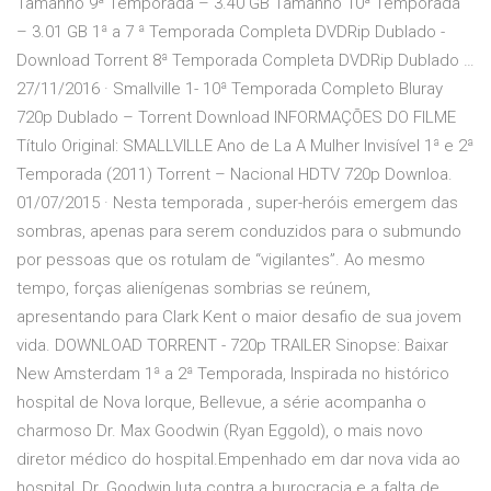
Tamanho 9ª Temporada – 3.40 GB Tamanho 10ª Temporada
– 3.01 GB 1ª a 7 ª Temporada Completa DVDRip Dublado -
Download Torrent 8ª Temporada Completa DVDRip Dublado …
27/11/2016 · Smallville 1- 10ª Temporada Completo Bluray
720p Dublado – Torrent Download INFORMAÇÕES DO FILME
Título Original: SMALLVILLE Ano de La A Mulher Invisível 1ª e 2ª
Temporada (2011) Torrent – Nacional HDTV 720p Downloa.
01/07/2015 · Nesta temporada , super-heróis emergem das
sombras, apenas para serem conduzidos para o submundo
por pessoas que os rotulam de “vigilantes”. Ao mesmo
tempo, forças alienígenas sombrias se reúnem,
apresentando para Clark Kent o maior desafio de sua jovem
vida. DOWNLOAD TORRENT - 720p TRAILER Sinopse: Baixar
New Amsterdam 1ª a 2ª Temporada, Inspirada no histórico
hospital de Nova Iorque, Bellevue, a série acompanha o
charmoso Dr. Max Goodwin (Ryan Eggold), o mais novo
diretor médico do hospital.Empenhado em dar nova vida ao
hospital, Dr. Goodwin luta contra a burocracia e a falta de