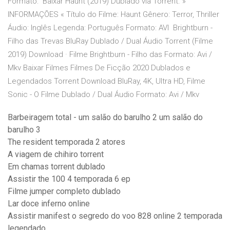
Formato: Baixar Haunt (2019) Dublado via Torrent. »
INFORMAÇÕES « Título do Filme: Haunt Gênero: Terror, Thriller
Áudio: Inglês Legenda: Português Formato: AVI Brightburn -
Filho das Trevas BluRay Dublado / Dual Áudio Torrent (Filme
2019) Download · Filme Brightburn - Filho das Formato: Avi /
Mkv Baixar Filmes Filmes De Ficção 2020 Dublados e
Legendados Torrent Download BluRay, 4K, Ultra HD, Filme
Sonic - O Filme Dublado / Dual Áudio Formato: Avi / Mkv
Barbeiragem total - um salão do barulho 2 um salão do
barulho 3
The resident temporada 2 atores
A viagem de chihiro torrent
Em chamas torrent dublado
Assistir the 100 4 temporada 6 ep
Filme jumper completo dublado
Lar doce inferno online
Assistir manifest o segredo do voo 828 online 2 temporada
legendado