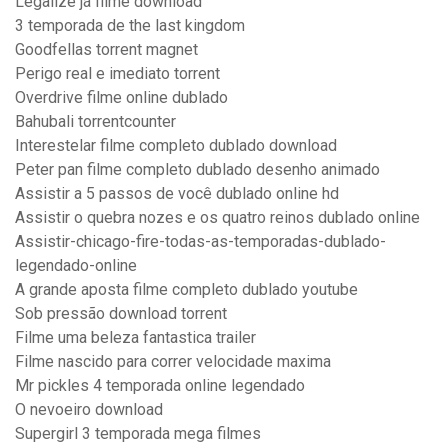
Legalize já filme download
3 temporada de the last kingdom
Goodfellas torrent magnet
Perigo real e imediato torrent
Overdrive filme online dublado
Bahubali torrentcounter
Interestelar filme completo dublado download
Peter pan filme completo dublado desenho animado
Assistir a 5 passos de você dublado online hd
Assistir o quebra nozes e os quatro reinos dublado online
Assistir-chicago-fire-todas-as-temporadas-dublado-
legendado-online
A grande aposta filme completo dublado youtube
Sob pressão download torrent
Filme uma beleza fantastica trailer
Filme nascido para correr velocidade maxima
Mr pickles 4 temporada online legendado
O nevoeiro download
Supergirl 3 temporada mega filmes