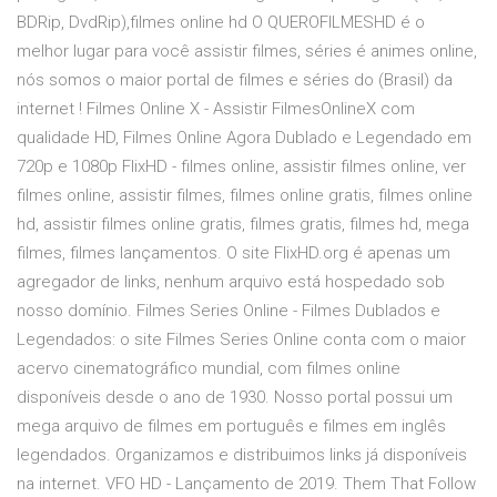
BDRip, DvdRip),filmes online hd O QUEROFILMESHD é o
melhor lugar para você assistir filmes, séries é animes online,
nós somos o maior portal de filmes e séries do (Brasil) da
internet ! Filmes Online X - Assistir FilmesOnlineX com
qualidade HD, Filmes Online Agora Dublado e Legendado em
720p e 1080p FlixHD - filmes online, assistir filmes online, ver
filmes online, assistir filmes, filmes online gratis, filmes online
hd, assistir filmes online gratis, filmes gratis, filmes hd, mega
filmes, filmes lançamentos. O site FlixHD.org é apenas um
agregador de links, nenhum arquivo está hospedado sob
nosso domínio. Filmes Series Online - Filmes Dublados e
Legendados: o site Filmes Series Online conta com o maior
acervo cinematográfico mundial, com filmes online
disponíveis desde o ano de 1930. Nosso portal possui um
mega arquivo de filmes em português e filmes em inglês
legendados. Organizamos e distribuimos links já disponíveis
na internet. VFO HD - Lançamento de 2019. Them That Follow