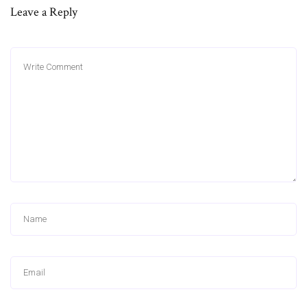
Leave a Reply