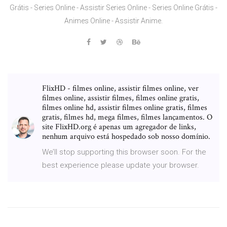
Grátis - Series Online - Assistir Series Online - Series Online Grátis -
Animes Online - Assistir Anime.
FlixHD - filmes online, assistir filmes online, ver
filmes online, assistir filmes, filmes online gratis,
filmes online hd, assistir filmes online gratis, filmes
gratis, filmes hd, mega filmes, filmes lançamentos. O
site FlixHD.org é apenas um agregador de links,
nenhum arquivo está hospedado sob nosso domínio.
We’ll stop supporting this browser soon. For the
best experience please update your browser.