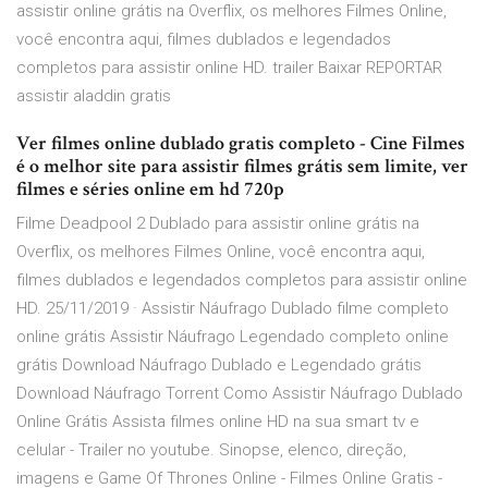
assistir online grátis na Overflix, os melhores Filmes Online,
você encontra aqui, filmes dublados e legendados
completos para assistir online HD. trailer Baixar REPORTAR
assistir aladdin gratis
Ver filmes online dublado gratis completo - Cine Filmes
é o melhor site para assistir filmes grátis sem limite, ver
filmes e séries online em hd 720p
Filme Deadpool 2 Dublado para assistir online grátis na
Overflix, os melhores Filmes Online, você encontra aqui,
filmes dublados e legendados completos para assistir online
HD. 25/11/2019 · Assistir Náufrago Dublado filme completo
online grátis Assistir Náufrago Legendado completo online
grátis Download Náufrago Dublado e Legendado grátis
Download Náufrago Torrent Como Assistir Náufrago Dublado
Online Grátis Assista filmes online HD na sua smart tv e
celular - Trailer no youtube. Sinopse, elenco, direção,
imagens e Game Of Thrones Online - Filmes Online Gratis -