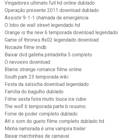
Vingadores ultimato full hd online dublado
Operação presente 2011 download dublado
Assistir 9-1-1 chamada de emergência
O lobo de wall street legendado hd
Orange is the new 6 temporada download legendado
Game of thrones 8x02 legendado download
Nocaute filme imdb
Baixar dvd galinha pintadinha 5 completo
O nevoeiro download
Blame strange romance filme online
South park 23 temporada wiki
Festa da salsicha download legendado
Família do bagulho dublado
Filme sexta feira muito louca ice cube
The wolf 6 temporada parte b resumo
Fome de poder completo dublado
Atl o som do gueto filme completo dublado hd
Minha namorada é uma vampira trailer
Baixar marchinhas de carnaval