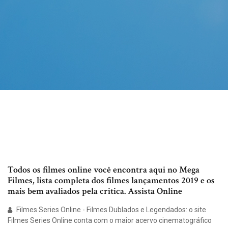
Todos os filmes online você encontra aqui no Mega
Filmes, lista completa dos filmes lançamentos 2019 e os
mais bem avaliados pela critica. Assista Online
Filmes Series Online - Filmes Dublados e Legendados: o site
Filmes Series Online conta com o maior acervo cinematográfico