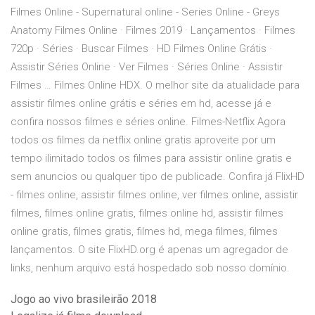
Filmes Online - Supernatural online - Series Online - Greys
Anatomy Filmes Online · Filmes 2019 · Lançamentos · Filmes
720p · Séries · Buscar Filmes · HD Filmes Online Grátis ·
Assistir Séries Online · Ver Filmes · Séries Online · Assistir
Filmes … Filmes Online HDX. O melhor site da atualidade para
assistir filmes online grátis e séries em hd, acesse já e
confira nossos filmes e séries online. Filmes-Netflix Agora
todos os filmes da netflix online gratis aproveite por um
tempo ilimitado todos os filmes para assistir online gratis e
sem anuncios ou qualquer tipo de publicade. Confira já FlixHD
- filmes online, assistir filmes online, ver filmes online, assistir
filmes, filmes online gratis, filmes online hd, assistir filmes
online gratis, filmes gratis, filmes hd, mega filmes, filmes
lançamentos. O site FlixHD.org é apenas um agregador de
links, nenhum arquivo está hospedado sob nosso domínio.
Jogo ao vivo brasileirão 2018