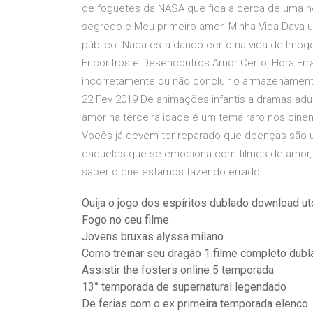
de foguetes da NASA que fica a cerca de uma h
segredo e Meu primeiro amor. Minha Vida Dava 
público. Nada está dando certo na vida de Imog
Encontros e Desencontros Amor Certo, Hora Erra
incorretamente ou não concluir o armazenament
22 Fev 2019 De animações infantis a dramas ad
amor na terceira idade é um tema raro nos cine
Vocês já devem ter reparado que doenças são u
daqueles que se emociona com filmes de amor, p
saber o que estamos fazendo errado.
Ouija o jogo dos espíritos dublado download ut
Fogo no ceu filme
Jovens bruxas alyssa milano
Como treinar seu dragão 1 filme completo dub
Assistir the fosters online 5 temporada
13° temporada de supernatural legendado
De ferias com o ex primeira temporada elenco