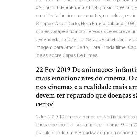
#AmorCertoHoraErrada #TheRightKindOfWrong Esto
em olink.tv funciona en smart-tv, no celular, em
Sinopse: Amor Certo, Hora Errada Dublado [1080
sua esposa, ela fica tão nervosa que escreve um
Legendado no Cine HD. Salvo de cinehdonline.c
imagem para Amor Certo, Hora Errada filme. Cap
ideias sobre Capas De Filmes.
22 Fev 2019 De animações infantis
mais emocionantes do cinema. O a
nos cinemas e a realidade mais am
devem ter reparado que doenças sã
certo?
9 Jun 2019 10 filmes e séries da Netflix para pro
busca reencontrar seu amor ao mesmo 9 Jan 20
pra julgar todo um A Broadway é mega concorri