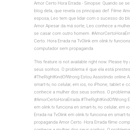
Amor Certo Hora Errada - Sinopse: Quando se s
blog dela, que revela os principais def. Filme A
esposa, Leo tem que lidar com o sucesso do blog
Amor Apesar da má sorte, Leo conhece a mulher
se casar com outro homem. #AmorCertoHoraErra
Certo. Hora Errada na TvOlink em olink.tv funciona
computador sem propaganda
This feature is not available right now. Please t
seus sonhos. O problema é que ela está prest
#TheRightKindOfWrong Estou Assistindo online Am
smart-tv, no celular, em ios, no iPhone, tablet
conhece a mulher dos seus sonhos. O problema
#AmorCertoHoraErrada #TheRightKindOfWrong Esto
em olink.tv funciona en smart-tv, no celular, em
Errada na TvOlink em olink.tv funciona en smart-t
propaganda Amor Certo. Hora Errada filme comp
conhece a mulher dos seus sonhos. O problema