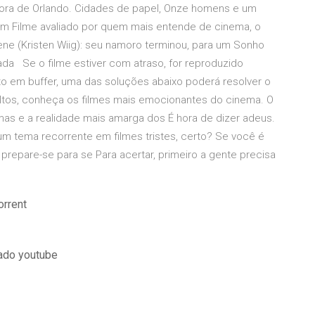
ora de Orlando. Cidades de papel, Onze homens e um
um Filme avaliado por quem mais entende de cinema, o
ene (Kristen Wiig): seu namoro terminou, para um Sonho
da Se o filme estiver com atraso, for reproduzido
o em buffer, uma das soluções abaixo poderá resolver o
ultos, conheça os filmes mais emocionantes do cinema. O
mas e a realidade mais amarga dos É hora de dizer adeus.
m tema recorrente em filmes tristes, certo? Se você é
repare-se para se Para acertar, primeiro a gente precisa
orrent
lado youtube