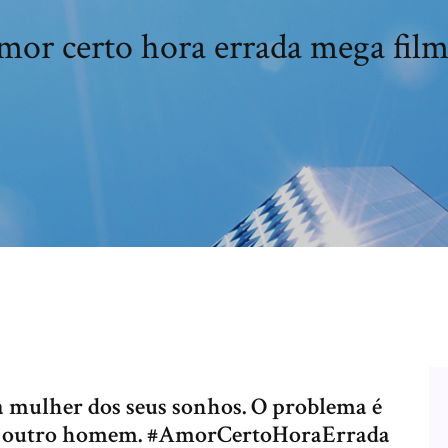
mor certo hora errada mega film
a mulher dos seus sonhos. O problema é
 com outro homem. #AmorCertoHoraErrada