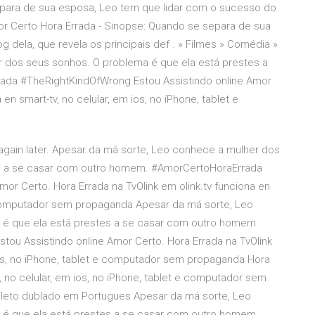
epara de sua esposa, Leo tem que lidar com o sucesso do
mor Certo Hora Errada - Sinopse: Quando se separa de sua
 dela, que revela os principais def . » Filmes » Comédia »
 dos seus sonhos. O problema é que ela está prestes a
da #TheRightKindOfWrong Estou Assistindo online Amor
 en smart-tv, no celular, em ios, no iPhone, tablet e
ry again later. Apesar da má sorte, Leo conhece a mulher dos
es a se casar com outro homem. #AmorCertoHoraErrada
or Certo. Hora Errada na TvOlink em olink.tv funciona en
 e computador sem propaganda Apesar da má sorte, Leo
 é que ela está prestes a se casar com outro homem.
u Assistindo online Amor Certo. Hora Errada na TvOlink
 ios, no iPhone, tablet e computador sem propaganda Hora
v, no celular, em ios, no iPhone, tablet e computador sem
leto dublado em Portugues Apesar da má sorte, Leo
 é que ela está prestes a se casar com outro homem.