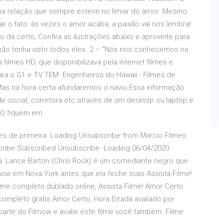
uma relação que sempre esteve no limiar do amor. Mesmo
r o fato: às vezes o amor acaba, a paixão vai nos lembrar
dá certo, Confira as ilustrações abaixo e aproveite para
 não tenha visto todos eles. 2 – “Nós nos conhecemos na
ilmes HD, que disponibilizava pela internet filmes e
para o G1 e TV TEM Engenheiros do Hawaii - Filmes de
Mas na hora certa afundaremos o navio Essa informação
de social, corretora etc através de um desktop ou laptop e
S.O fiquem em
mes de primeira. Loading Unsubscribe from Marcio Filmes
cribe Subscribed Unsubscribe. Loading 06/04/2020 ·
da: Lance Barton (Chris Rock) é um comediante negro que
ow em Nova York antes que ela feche suas Assista Filme!
lme completo dublado online, Assista Filme! Amor Certo
 completo gratis Amor Certo, Hora Errada avaliado por
arte do Filmow e avalie este filme você também. Filme