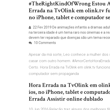
#TheRightKindOfWrong Estou As
Errada na TvOlink em olink.tv fun
no iPhone, tablet e computador 
22 Fev 2019 De animações infantis a dramas adul
na terceira idade é um tema raro nos cinemas e a re
devem ter reparado que doenças são um tema recorre
10 Comments
Apesar da má sorte, Leo conhece a mulher dos 
casar com outro homem. #AmorCertoHoraErrada 
Certo. Hora Errada na TvOlink em olink.tv funciona
computador sem propaganda
Hora Errada na TvOlink em olink.
ios, no iPhone, tablet e comput
Errada Assistir online dublado
10 Jun 2016 Relação traz alguns dos melhores fil