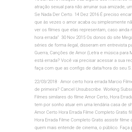
atração sexual para não arruinar sua amizade, 
Se Nada Der Certo. 14 Dez 2016 É preciso encara
que às vezes o amor acaba ou simplesmente não 
ver os filmes que elas representam, caso ainda
hora errada” 30 Nov 2015 Os donos do site Mega f
séries de forma ilegal, disseram em entrevista 
Guerra, Canções de Amor (Letra e música para 
está errada? Você vai precisar acessar a sua re
faça com que as configs de data/hora do seu 
22/03/2018 · Amor certo hora errada Marcio Fil
de primeira? Cancel Unsubscribe. Working Subs
Filmes similares do filme Amor Certo, Hora Erra
tem por sonho atuar em uma lendária casa de sh
Amor Certo Hora Errada Filme Completo Gratis fi
Hora Errada Filme Completo Gratis assistir filme
quem mais entende de cinema, o público. Faça p