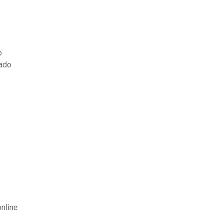
o
lado
nline