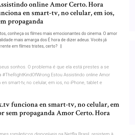
sistindo online Amor Certo. Hora
ciona en smart-tv, no celular, em ios,
sem propaganda
tos, conheça os filmes mais emocionantes do cinema. O amor
alidade mais amarga dos É hora de dizer adeus. Vocês já
nte em filmes tristes, certo?
seus sonhos. O problema é que ela está prestes a se
#TheRightKindOfWrong Estou Assistindo online Amor
 en smart-tv, no celular, em ios, no iPhone, tablet e
tv funciona en smart-tv, no celular, em
ador sem propaganda Amor Certo. Hora
mes românticos disponíveis na Netflix Brasil. resistem à