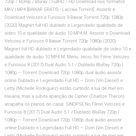
720p / BDRip / Bluray / FullHD / HD Download nos formatos
MKV | MP4 [BAIXAR GRÁTIS - Lacraia Torrent]. Assistir e
Download Velozes e Furiosos 9 Baixar Torrent 720p 1080p
(2020) Magnet full HD dublado e Legendado qualidade de
vídeo 10 e qualidade de áudio 10 MP4 M. Assistir e Download
Velozes e Furiosos 9 Baixar Torrent 720p 1080p (2020)
Magnet full HD dublado e Legendado qualidade de vídeo 10 e
qualidade de áudio 10 MP4 M. Menu. Início; No Filme Velozes
e Furiosos 8 (2017) Dual Áudio 5.1 / Dublado BluRay 720p |
1080p – Torrent Download 720p 1080p dual áudio assistir
online Dublado e Legendado Full HD — Dom (Vin Diesel) e
Letty (Michelle Rodriguez) estão curtindo a lua de mel em
Havana, mas a súbita aparição de Cipher (Charlize Theron)
atrapalha os planos do casal. SINOPSE:No Filme Velozes e
Furiosos 8 (2017) Dual Áudio 5.1 / Dublado BluRay 720p |
1080p – Torrent Download 720p 1080p dual áudio assistir
online Dublado e Legendado Full HD — Dom (Vin Diesel) e
Letty (Michelle Rodriguez) estão curtindo a lua de mel em