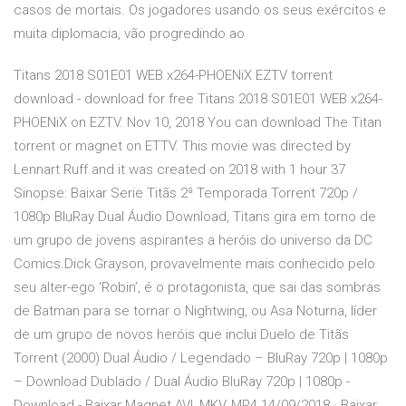
casos de mortais. Os jogadores usando os seus exércitos e
muita diplomacia, vão progredindo ao
Titans 2018 S01E01 WEB x264-PHOENiX EZTV torrent
download - download for free Titans 2018 S01E01 WEB x264-
PHOENiX on EZTV. Nov 10, 2018 You can download The Titan
torrent or magnet on ETTV. This movie was directed by
Lennart Ruff and it was created on 2018 with 1 hour 37
Sinopse: Baixar Serie Titãs 2ª Temporada Torrent 720p /
1080p BluRay Dual Áudio Download, Titans gira em torno de
um grupo de jovens aspirantes a heróis do universo da DC
Comics.Dick Grayson, provavelmente mais conhecido pelo
seu alter-ego ‘Robin’, é o protagonista, que sai das sombras
de Batman para se tornar o Nightwing, ou Asa Noturna, líder
de um grupo de novos heróis que inclui Duelo de Titãs
Torrent (2000) Dual Áudio / Legendado – BluRay 720p | 1080p
– Download Dublado / Dual Áudio BluRay 720p | 1080p -
Download - Baixar Magnet AVI, MKV, MP4 14/09/2018 · Baixar