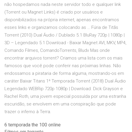
não hospedamos nada neste servidor todo e qualquer link
(Torrent ou Magnet Links) é criado por usuários e
disponibilizados na própria internet, apenas encontramos
esses links e organizamos colocando as … Fúria de Titãs
Torrent (2010) Dual Áudio / Dublado 5.1 BluRay 720p | 1080p |
3D – Legendado 5.1 Download - Baixar Magnet AVI, MKV, MP4,
Comando Filmes, ComandoTorrents, Bludv Mas onde
encontrar arquivos torrent? Criamos uma lista com os mais
famosos que você pode conferir nas próximas linhas. Não
endossamos a pirataria de forma alguma, mostrando-os em
caráter Baixar Titans 1ª Temporada Torrent (2018) Dual Áudio
Legendado WEBRip 720p 1080p | Download. Dick Grayson e
Rachel Roth, uma jovem especial possuída por uma estranha
escuridão, se envolvem em uma conspiração que pode
trazer o inferno à Terra.
6 temporada the 100 online
Filmes em torrents