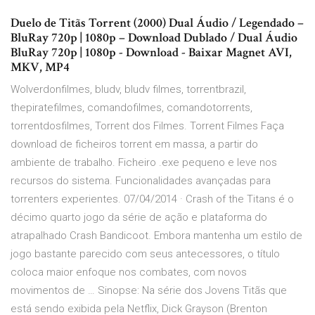
Duelo de Titãs Torrent (2000) Dual Áudio / Legendado –
BluRay 720p | 1080p – Download Dublado / Dual Áudio
BluRay 720p | 1080p - Download - Baixar Magnet AVI,
MKV, MP4
Wolverdonfilmes, bludv, bludv filmes, torrentbrazil,
thepiratefilmes, comandofilmes, comandotorrents,
torrentdosfilmes, Torrent dos Filmes. Torrent Filmes Faça
download de ficheiros torrent em massa, a partir do
ambiente de trabalho. Ficheiro .exe pequeno e leve nos
recursos do sistema. Funcionalidades avançadas para
torrenters experientes. 07/04/2014 · Crash of the Titans é o
décimo quarto jogo da série de ação e plataforma do
atrapalhado Crash Bandicoot. Embora mantenha um estilo de
jogo bastante parecido com seus antecessores, o título
coloca maior enfoque nos combates, com novos
movimentos de … Sinopse: Na série dos Jovens Titãs que
está sendo exibida pela Netflix, Dick Grayson (Brenton