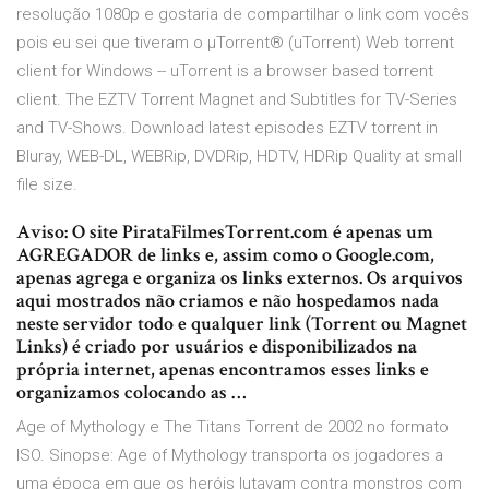
resolução 1080p e gostaria de compartilhar o link com vocês
pois eu sei que tiveram o µTorrent® (uTorrent) Web torrent
client for Windows -- uTorrent is a browser based torrent
client. The EZTV Torrent Magnet and Subtitles for TV-Series
and TV-Shows. Download latest episodes EZTV torrent in
Bluray, WEB-DL, WEBRip, DVDRip, HDTV, HDRip Quality at small
file size.
Aviso: O site PirataFilmesTorrent.com é apenas um
AGREGADOR de links e, assim como o Google.com,
apenas agrega e organiza os links externos. Os arquivos
aqui mostrados não criamos e não hospedamos nada
neste servidor todo e qualquer link (Torrent ou Magnet
Links) é criado por usuários e disponibilizados na
própria internet, apenas encontramos esses links e
organizamos colocando as …
Age of Mythology e The Titans Torrent de 2002 no formato
ISO. Sinopse: Age of Mythology transporta os jogadores a
uma época em que os heróis lutavam contra monstros com