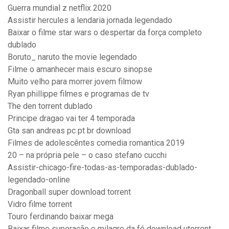
Guerra mundial z netflix 2020
Assistir hercules a lendaria jornada legendado
Baixar o filme star wars o despertar da força completo
dublado
Boruto_ naruto the movie legendado
Filme o amanhecer mais escuro sinopse
Muito velho para morrer jovem filmow
Ryan phillippe filmes e programas de tv
The den torrent dublado
Principe dragao vai ter 4 temporada
Gta san andreas pc pt br download
Filmes de adolescêntes comedia romantica 2019
20 – na própria pele – o caso stefano cucchi
Assistir-chicago-fire-todas-as-temporadas-dublado-
legendado-online
Dragonball super download torrent
Vidro filme torrent
Touro ferdinando baixar mega
Baixar filme superação o milagre da fé download utorrent