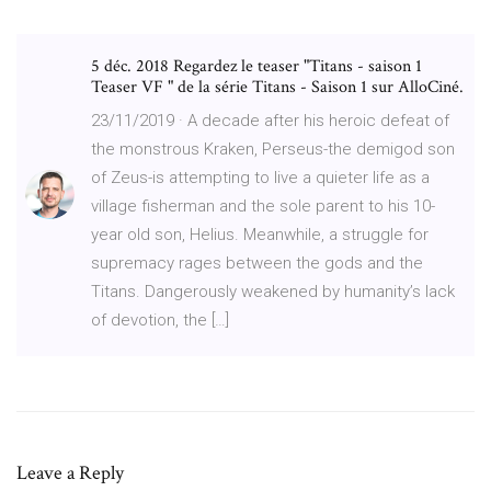
5 déc. 2018 Regardez le teaser "Titans - saison 1
Teaser VF " de la série Titans - Saison 1 sur AlloCiné.
23/11/2019 · A decade after his heroic defeat of
the monstrous Kraken, Perseus-the demigod son
of Zeus-is attempting to live a quieter life as a
village fisherman and the sole parent to his 10-
year old son, Helius. Meanwhile, a struggle for
supremacy rages between the gods and the
Titans. Dangerously weakened by humanity’s lack
of devotion, the […]
Leave a Reply