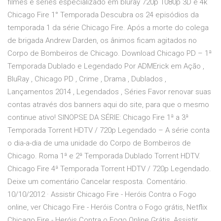
filmes e séries especializado em bluray 720p 1080p 3D e 4k
Chicago Fire 1° Temporada Descubra os 24 episódios da
temporada 1 da série Chicago Fire. Após a morte do colega
de brigada Andrew Darden, os ânimos ficam agitados no
Corpo de Bombeiros de Chicago. Download Chicago PD – 1ª
Temporada Dublado e Legendado Por ADMErick em Ação ,
BluRay , Chicago PD , Crime , Drama , Dublados ,
Lançamentos 2014 , Legendados , Séries Favor renovar suas
contas através dos banners aqui do site, para que o mesmo
continue ativo! SINOPSE DA SÉRIE: Chicago Fire 1ª a 3ª
Temporada Torrent HDTV / 720p Legendado – A série conta
o dia-a-dia de uma unidade do Corpo de Bombeiros de
Chicago. Roma 1ª e 2ª Temporada Dublado Torrent HDTV.
Chicago Fire 4ª Temporada Torrent HDTV / 720p Legendado.
Deixe um comentário Cancelar resposta. Comentário.
10/10/2012 · Assistir Chicago Fire - Heróis Contra o Fogo
online, ver Chicago Fire - Heróis Contra o Fogo grátis, Netflix
Chicago Fire - Heróis Contra o Fogo Online Grátis, Assistir