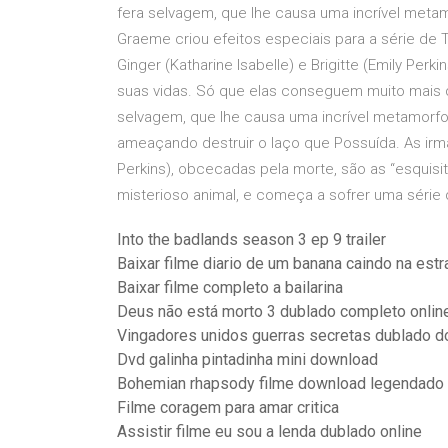
fera selvagem, que lhe causa uma incrível metamo
Graeme criou efeitos especiais para a série de
Ginger (Katharine Isabelle) e Brigitte (Emily P
suas vidas. Só que elas conseguem muito mais
selvagem, que lhe causa uma incrível metamorfo
ameaçando destruir o laço que Possuída. As irmãs 
Perkins), obcecadas pela morte, são as “esquisi
misterioso animal, e começa a sofrer uma série
Into the badlands season 3 ep 9 trailer
Baixar filme diario de um banana caindo na est
Baixar filme completo a bailarina
Deus não está morto 3 dublado completo onlin
Vingadores unidos guerras secretas dublado 
Dvd galinha pintadinha mini download
Bohemian rhapsody filme download legendado
Filme coragem para amar critica
Assistir filme eu sou a lenda dublado online