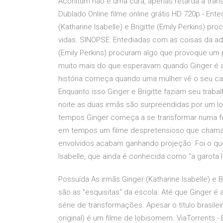
Aconitum não é uma cura, apenas retarda a tran
Dublado Online filme online grátis HD 720p - En
(Katharine Isabelle) e Brigitte (Emily Perkins)
vidas. SINOPSE: Entediadas com as coisas da adol
(Emily Perkins) procuram algo que provoque um
muito mais do que esperavam quando Ginger é a
história começa quando uma mulher vê o seu cac
Enquanto isso Ginger e Brigitte faziam seu trab
noite as duas irmãs são surpreendidas por um
tempos Ginger começa a se transformar numa fer
em tempos um filme despretensioso que chama a
envolvidos acabam ganhando projeção. Foi o qu
Isabelle, que ainda é conhecida como "a garota
Possuída As irmãs Ginger (Katharine Isabelle) e B
são as "esquisitas" da escola. Até que Ginger é
série de transformações. Apesar o título brasilei
original) é um filme de lobisomem. ViaTorrents -