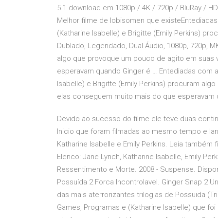
5.1 download em 1080p / 4K / 720p / BluRay / H
Melhor filme de lobisomen que existeEntediadas
(Katharine Isabelle) e Brigitte (Emily Perkins) p
Dublado, Legendado, Dual Áudio, 1080p, 720p, MKV,
algo que provoque um pouco de agito em suas 
esperavam quando Ginger é … Entediadas com as 
Isabelle) e Brigitte (Emily Perkins) procuram a
elas conseguem muito mais do que esperavam q
Devido ao sucesso do filme ele teve duas contin
Inicio que foram filmadas ao mesmo tempo e 
Katharine Isabelle e Emily Perkins. Leia também 
Elenco: Jane Lynch, Katharine Isabelle, Emily Pe
Ressentimento e Morte. 2008 - Suspense. Dispo
Possuída 2 Forca Incontrolavel. Ginger Snap 2 
das mais aterrorizantes trilogias de Possuida (Tr
Games, Programas e (Katharine Isabelle) que foi 