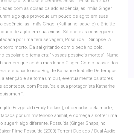
sformação. Sinopse e detalhes Assistir Possuída 2000
tediadas com as coisas da adolescência, as irmãs Ginger
 procuram algo que provoque um pouco de agito em suas
escência, as irmãs Ginger (Katharine Isabelle) e Brigitte
 pouco de agito em suas vidas. Só que elas conseguem
tacada por uma fera selvagem, Possuída … Sinopse. A
horro morto. Ela sai gritando com o bebê no colo.
alho escolar e o tema era: "Nossas possíveis mortes". Numa
 lobisomem que acaba mordendo Ginger. Com o passar dos
a, e enquanto isso Brigitte Katharine Isabelle De tempos
 atenção e se torna um cult, eventualmente os atores
e aconteceu com Possuída e sua protagonista Katharine
 lobisomem".
rigitte Fitzgerald (Emily Perkins), obcecadas pela morte,
 atacada por um misterioso animal, e começa a sofrer uma
ro sugerir algo diferente, Possuída (Ginger Snaps, no
 Baixar Filme Possuída (2000) Torrent Dublado / Dual Áudio