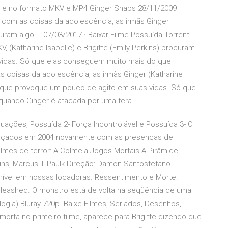
D e no formato MKV e MP4 Ginger Snaps 28/11/2009 ·
 com as coisas da adolescência, as irmãs Ginger
rocuram algo … 07/03/2017 · Baixar Filme Possuída Torrent
 (Katharine Isabelle) e Brigitte (Emily Perkins) procuram
vidas. Só que elas conseguem muito mais do que
coisas da adolescência, as irmãs Ginger (Katharine
lgo que provoque um pouco de agito em suas vidas. Só que
uando Ginger é atacada por uma fera …
uações, Possuída 2- Força Incontrolável e Possuída 3- O
lançados em 2004 novamente com as presenças de
filmes de terror: A Colmeia Jogos Mortais A Pirâmide
rkins, Marcus T Paulk Direção: Damon Santostefano.
nível em nossas locadoras. Ressentimento e Morte.
Unleashed. O monstro está de volta na seqüência de uma
ilogia) Bluray 720p. Baixe Filmes, Seriados, Desenhos,
morta no primeiro filme, aparece para Brigitte dizendo que