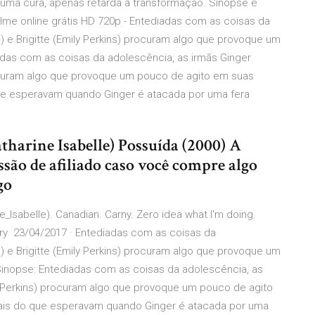
 uma cura, apenas retarda a transformação. Sinopse e
ilme online grátis HD 720p - Entediadas com as coisas da
e) e Brigitte (Emily Perkins) procuram algo que provoque um
das com as coisas da adolescência, as irmãs Ginger
 procuram algo que provoque um pouco de agito em suas
ue esperavam quando Ginger é atacada por uma fera
atharine Isabelle) Possuída (2000) A
ão de afiliado caso você compre algo
go
_Isabelle). Canadian. Carny. Zero idea what I'm doing.
y 23/04/2017 · Entediadas com as coisas da
e) e Brigitte (Emily Perkins) procuram algo que provoque um
 Sinopse: Entediadas com as coisas da adolescência, as
ily Perkins) procuram algo que provoque um pouco de agito
is do que esperavam quando Ginger é atacada por uma