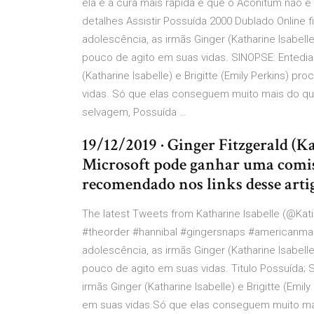
ela é a cura mais rápida e que o Aconitum não é
detalhes Assistir Possuída 2000 Dublado Online f
adolescência, as irmãs Ginger (Katharine Isabell
pouco de agito em suas vidas. SINOPSE: Entedia
(Katharine Isabelle) e Brigitte (Emily Perkins)
vidas. Só que elas conseguem muito mais do q
selvagem, Possuída …
19/12/2019 · Ginger Fitzgerald (K
Microsoft pode ganhar uma comiss
recomendado nos links desse arti
The latest Tweets from Katharine Isabelle (@Katie
#theorder #hannibal #gingersnaps #americanmar
adolescência, as irmãs Ginger (Katharine Isabell
pouco de agito em suas vidas. Titulo Possuída;
irmãs Ginger (Katharine Isabelle) e Brigitte (Em
em suas vidas.Só que elas conseguem muito ma