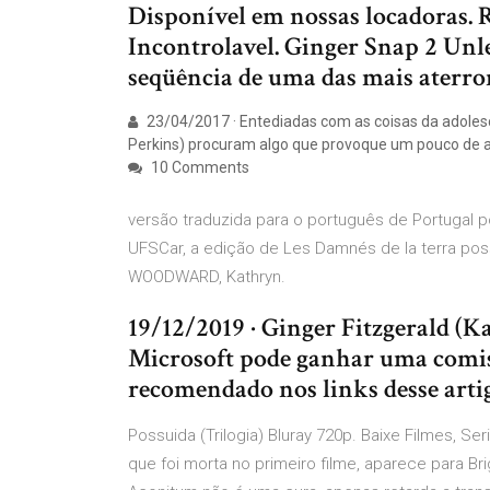
Disponível em nossas locadoras. 
Incontrolavel. Ginger Snap 2 Unle
seqüência de uma das mais aterror
23/04/2017 · Entediadas com as coisas da adolescên
Perkins) procuram algo que provoque um pouco de a
10 Comments
versão traduzida para o português de Portugal p
UFSCar, a edição de Les Damnés de la terra pos
WOODWARD, Kathryn.
19/12/2019 · Ginger Fitzgerald (K
Microsoft pode ganhar uma comiss
recomendado nos links desse arti
Possuida (Trilogia) Bluray 720p. Baixe Filmes, S
que foi morta no primeiro filme, aparece para Br