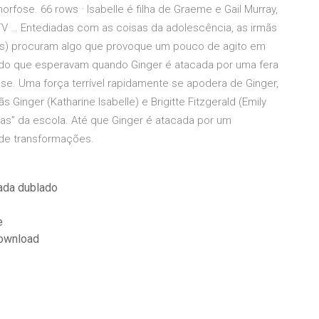
rfose. 66 rows · Isabelle é filha de Graeme e Gail Murray,
 TV … Entediadas com as coisas da adolescência, as irmãs
erkins) procuram algo que provoque um pouco de agito em
 do que esperavam quando Ginger é atacada por uma fera
se. Uma força terrível rapidamente se apodera de Ginger,
Ginger (Katharine Isabelle) e Brigitte Fitzgerald (Emily
tas” da escola. Até que Ginger é atacada por um
 de transformações.
rada dublado
e
download