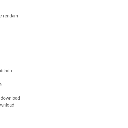
se rendam
o
ublado
e
o download
ownload