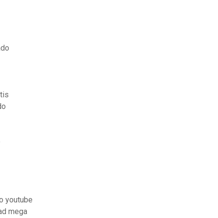
ado
tis
do
o
do youtube
oad mega