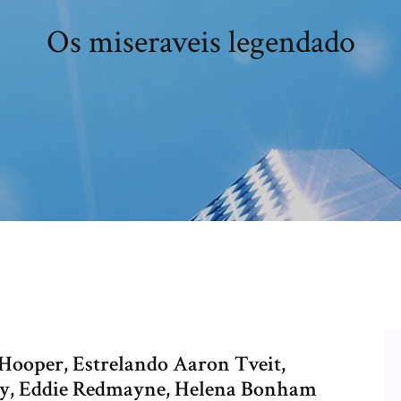
Os miseraveis legendado
 Hooper, Estrelando Aaron Tveit,
y, Eddie Redmayne, Helena Bonham