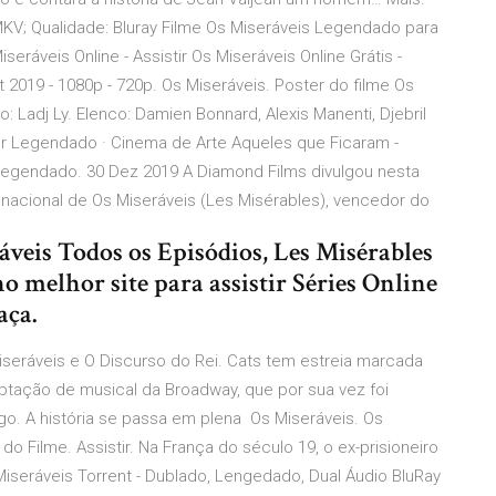
MKV; Qualidade: Bluray Filme Os Miseráveis Legendado para
seráveis Online - Assistir Os Miseráveis Online Grátis -
2019 - 1080p - 720p. Os Miseráveis. Poster do filme Os
ão: Ladj Ly. Elenco: Damien Bonnard, Alexis Manenti, Djebril
ler Legendado · Cinema de Arte Aqueles que Ficaram -
r Legendado. 30 Dez 2019 A Diamond Films divulgou nesta
z nacional de Os Miseráveis (Les Misérables), vencedor do
ráveis Todos os Episódios, Les Misérables
o melhor site para assistir Séries Online
aça.
iseráveis e O Discurso do Rei. Cats tem estreia marcada
ptação de musical da Broadway, que por sua vez foi
ugo. A história se passa em plena Os Miseráveis. Os
e do Filme. Assistir. Na França do século 19, o ex-prisioneiro
iseráveis Torrent - Dublado, Lengedado, Dual Áudio BluRay