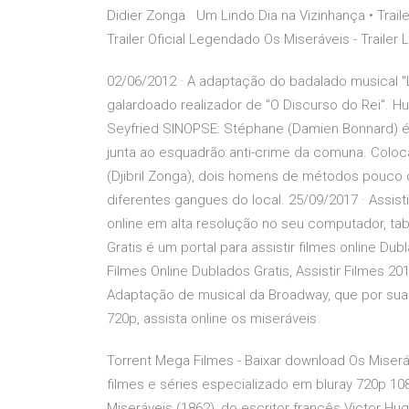
Didier Zonga Um Lindo Dia na Vizinhança • Trai
Trailer Oficial Legendado Os Miseráveis - Trailer
02/06/2012 · A adaptação do badalado musical 
galardoado realizador de "O Discurso do Rei".
Seyfried SINOPSE: Stéphane (Damien Bonnard) 
junta ao esquadrão anti-crime da comuna. Colo
(Djibril Zonga), dois homens de métodos pouco c
diferentes gangues do local. 25/09/2017 · Assisti
online em alta resolução no seu computador, tab
Gratis é um portal para assistir filmes online Dub
Filmes Online Dublados Gratis, Assistir Filmes 20
Adaptação de musical da Broadway, que por sua 
720p, assista online os miseráveis.
Torrent Mega Filmes - Baixar download Os Miserá
filmes e séries especializado em bluray 720p 1
Miseráveis (1862), do escritor francês Victor H