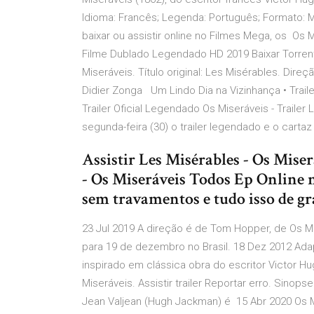
Idioma: Francês; Legenda: Português; Formato: 
baixar ou assistir online no Filmes Mega, os Os Mi
Filme Dublado Legendado HD 2019 Baixar Torrent 
Miseráveis. Título original: Les Misérables. Direç
Didier Zonga Um Lindo Dia na Vizinhança • Trai
Trailer Oficial Legendado Os Miseráveis - Traile
segunda-feira (30) o trailer legendado e o carta
Assistir Les Misérables - Os Mise
- Os Miseráveis Todos Ep Online n
sem travamentos e tudo isso de gr
23 Jul 2019 A direção é de Tom Hopper, de Os M
para 19 de dezembro no Brasil. 18 Dez 2012 Ada
inspirado em clássica obra do escritor Victor H
Miseráveis. Assistir trailer Reportar erro. Sinops
Jean Valjean (Hugh Jackman) é 15 Abr 2020 Os M