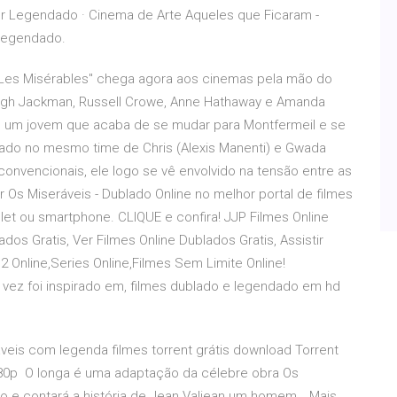
ler Legendado · Cinema de Arte Aqueles que Ficaram -
 Legendado.
"Les Misérables" chega agora aos cinemas pela mão do
 Hugh Jackman, Russell Crowe, Anne Hathaway e Amanda
é um jovem que acaba de se mudar para Montfermeil e se
cado no mesmo time de Chris (Alexis Manenti) e Gwada
onvencionais, ele logo se vê envolvido na tensão entre as
r Os Miseráveis - Dublado Online no melhor portal de filmes
let ou smartphone. CLIQUE e confira! JJP Filmes Online
lados Gratis, Ver Filmes Online Dublados Gratis, Assistir
12 Online,Series Online,Filmes Sem Limite Online!
vez foi inspirado em, filmes dublado e legendado em hd
veis com legenda filmes torrent grátis download Torrent
080p O longa é uma adaptação da célebre obra Os
ugo e contará a história de Jean Valjean um homem… Mais.