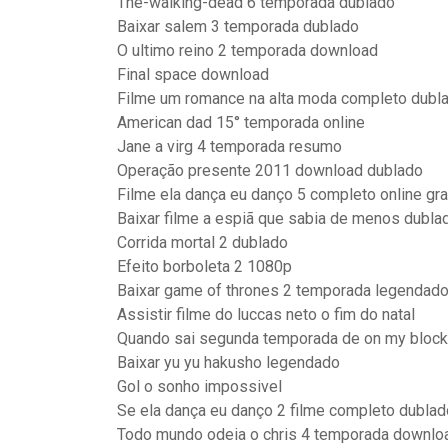
The-walking-dead 6 temporada dublado
Baixar salem 3 temporada dublado
O ultimo reino 2 temporada download
Final space download
Filme um romance na alta moda completo dubl
American dad 15° temporada online
Jane a virg 4 temporada resumo
Operação presente 2011 download dublado
Filme ela dança eu danço 5 completo online gra
Baixar filme a espiã que sabia de menos dubla
Corrida mortal 2 dublado
Efeito borboleta 2 1080p
Baixar game of thrones 2 temporada legendad
Assistir filme do luccas neto o fim do natal
Quando sai segunda temporada de on my block
Baixar yu yu hakusho legendado
Gol o sonho impossivel
Se ela dança eu danço 2 filme completo dubla
Todo mundo odeia o chris 4 temporada downl