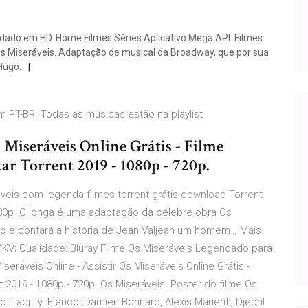
endado em HD. Home Filmes Séries Aplicativo Mega API. Filmes
. Os Miseráveis. Adaptação de musical da Broadway, que por sua
 Hugo.
m PT-BR. Todas as músicas estão na playlist
s Miseráveis Online Grátis - Filme
r Torrent 2019 - 1080p - 720p.
veis com legenda filmes torrent grátis download Torrent
080p O longa é uma adaptação da célebre obra Os
ugo e contará a história de Jean Valjean um homem… Mais.
MKV; Qualidade: Bluray Filme Os Miseráveis Legendado para
seráveis Online - Assistir Os Miseráveis Online Grátis -
2019 - 1080p - 720p. Os Miseráveis. Poster do filme Os
ão: Ladj Ly. Elenco: Damien Bonnard, Alexis Manenti, Djebril