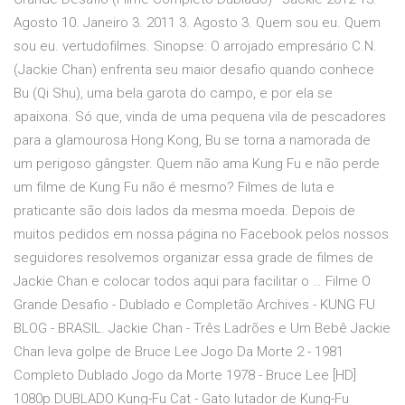
Agosto 10. Janeiro 3. 2011 3. Agosto 3. Quem sou eu. Quem
sou eu. vertudofilmes. Sinopse: O arrojado empresário C.N.
(Jackie Chan) enfrenta seu maior desafio quando conhece
Bu (Qi Shu), uma bela garota do campo, e por ela se
apaixona. Só que, vinda de uma pequena vila de pescadores
para a glamourosa Hong Kong, Bu se torna a namorada de
um perigoso gângster. Quem não ama Kung Fu e não perde
um filme de Kung Fu não é mesmo? Filmes de luta e
praticante são dois lados da mesma moeda. Depois de
muitos pedidos em nossa página no Facebook pelos nossos
seguidores resolvemos organizar essa grade de filmes de
Jackie Chan e colocar todos aqui para facilitar o … Filme O
Grande Desafio - Dublado e Completão Archives - KUNG FU
BLOG - BRASIL. Jackie Chan - Três Ladrões e Um Bebê Jackie
Chan leva golpe de Bruce Lee Jogo Da Morte 2 - 1981
Completo Dublado Jogo da Morte 1978 - Bruce Lee [HD]
1080p DUBLADO Kung-Fu Cat - Gato lutador de Kung-Fu