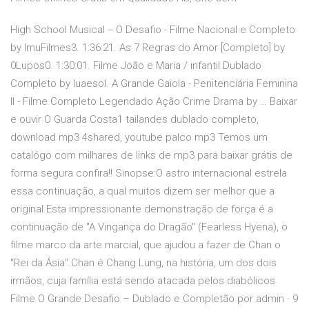
High School Musical -- O Desafio - Filme Nacional e Completo
by ImuFilmes3. 1:36:21. As 7 Regras do Amor [Completo] by
0Lupos0. 1:30:01. Filme João e Maria / infantil Dublado
Completo by luaesol. A Grande Gaiola - Penitenciária Feminina
II - Filme Completo Legendado Ação Crime Drama by … Baixar
e ouvir O Guarda Costa1 tailandes dublado completo,
download mp3 4shared, youtube palco mp3 Temos um
catalógo com milhares de links de mp3 para baixar grátis de
forma segura confira!! Sinopse:O astro internacional estrela
essa continuação, a qual muitos dizem ser melhor que a
original.Esta impressionante demonstração de força é a
continuação de "A Vingança do Dragão" (Fearless Hyena), o
filme marco da arte marcial, que ajudou a fazer de Chan o
"Rei da Ásia".Chan é Chang Lung, na história, um dos dois
irmãos, cuja família está sendo atacada pelos diabólicos
Filme O Grande Desafio – Dublado e Completão por admin · 9