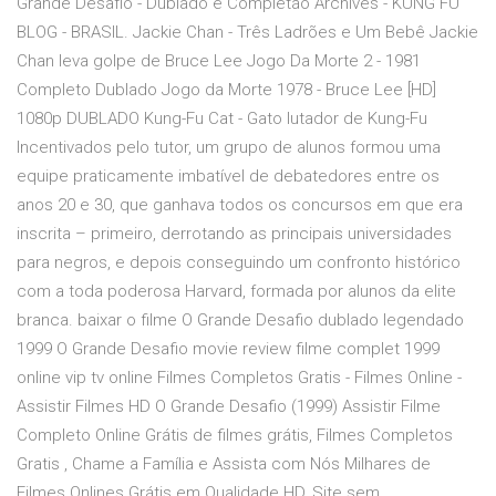
Grande Desafio - Dublado e Completão Archives - KUNG FU
BLOG - BRASIL. Jackie Chan - Três Ladrões e Um Bebê Jackie
Chan leva golpe de Bruce Lee Jogo Da Morte 2 - 1981
Completo Dublado Jogo da Morte 1978 - Bruce Lee [HD]
1080p DUBLADO Kung-Fu Cat - Gato lutador de Kung-Fu
Incentivados pelo tutor, um grupo de alunos formou uma
equipe praticamente imbatível de debatedores entre os
anos 20 e 30, que ganhava todos os concursos em que era
inscrita – primeiro, derrotando as principais universidades
para negros, e depois conseguindo um confronto histórico
com a toda poderosa Harvard, formada por alunos da elite
branca. baixar o filme O Grande Desafio dublado legendado
1999 O Grande Desafio movie review filme complet 1999
online vip tv online Filmes Completos Gratis - Filmes Online -
Assistir Filmes HD O Grande Desafio (1999) Assistir Filme
Completo Online Grátis de filmes grátis, Filmes Completos
Gratis , Chame a Família e Assista com Nós Milhares de
Filmes Onlines Grátis em Qualidade HD, Site sem