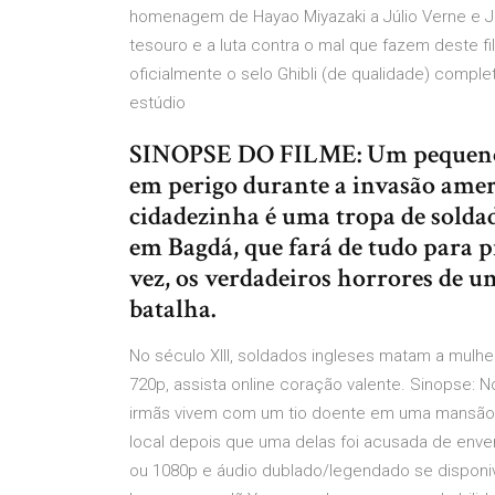
homenagem de Hayao Miyazaki a Júlio Verne e 
tesouro e a luta contra o mal que fazem deste fi
oficialmente o selo Ghibli (de qualidade) compl
estúdio
SINOPSE DO FILME: Um pequeno 
em perigo durante a invasão amer
cidadezinha é uma tropa de solda
em Bagdá, que fará de tudo para p
vez, os verdadeiros horrores de u
batalha.
No século XIII, soldados ingleses matam a mulh
720p, assista online coração valente. Sinopse: 
irmãs vivem com um tio doente em uma mansão i
local depois que uma delas foi acusada de enven
ou 1080p e áudio dublado/legendado se disponi