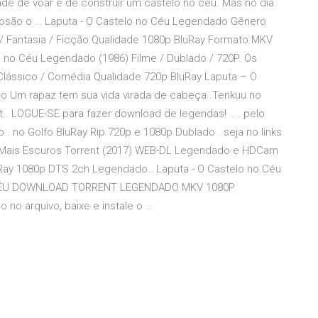
de de voar e de construir um castelo no céu. Mas no dia
plosão o … Laputa - O Castelo no Céu Legendado Gênero
 / Fantasia / Ficção Qualidade 1080p BluRay Formato MKV
o no Céu Legendado (1986) Filme / Dublado / 720P. Os
Clássico / Comédia Qualidade 720p BluRay Laputa – O
o Um rapaz tem sua vida virada de cabeça..Tenkuu no
. LOGUE-SE para fazer download de legendas! .. . pelo
 . no Golfo BluRay Rip 720p e 1080p Dublado . seja no links
s Mais Escuros Torrent (2017) WEB-DL Legendado e HDCam
uRay 1080p DTS 2ch Legendado.. Laputa - O Castelo no Céu
 CÉU DOWNLOAD TORRENT LEGENDADO MKV 1080P
 no arquivo, baixe e instale o …