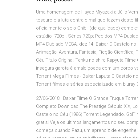
Uma homenagem de Hayao Miyazaki a Júlio Vern
tesouro e a luta contra o mal que fazem deste fi
oficialmente o selo Ghibli (de qualidade) compl
estúdio 720p . Séries 720p; Pedidos MP4 Dubl
MP4 Dublado MEGA. dez 14. Baixar O Castelo n
Animação, Aventura, Fantasia, Ficção Científica,
Céu Título Original: Tenku no shiro Rapyuta Fil
insegura garota é amaldiçoada com um corpo ve
Torrent Mega Filmes - Baixar Laputa O Castelo n
Torrent filmes e séries especializado em bluray 
27/06/2018 · Baixar Filme O Grande Truque Torre
Completo Download The Prestige Século XIX, Lond
Castelo no Céu (1986) Torrent Legendado. GoFi
grátis! Veja os últimos lançamentos no seu compu
começa quando Pazu, um aprendiz de engenheiro