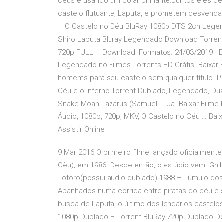
céus e usando um colar brilhante.Juntos eles 
castelo flutuante, Laputa, e prometem desvendar
– O Castelo no Céu BluRay 1080p DTS 2ch Legen
Shiro Laputa Bluray Legendado Download Torrent.
720p FULL – Download; Formatos. 24/03/2019 · Ba
Legendado no Filmes Torrents HD Grátis. Baixar 
homems para seu castelo sem qualquer título. Pr
Céu e o Inferno Torrent Dublado, Legendado, Du
Snake Moan Lazarus (Samuel L. Ja. Baixar Filme 
Áudio, 1080p, 720p, MKV, O Castelo no Céu … Ba
Assistir Online
9 Mar 2016 O primeiro filme lançado oficialmente
Cèu), em 1986. Desde então, o estúdio vem Ghib
Totoro(possui audio dublado) 1988 – Túmulo dos
Apanhados numa corrida entre piratas do céu e 
busca de Laputa, o último dos lendários castelo
1080p Dublado – Torrent BluRay 720p Dublado D