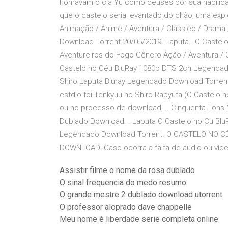
honravam o clã Yu como deuses por sua habilida
que o castelo seria levantado do chão, uma ex
Animação / Anime / Aventura / Clássico / Drama
Download Torrent 20/05/2019. Laputa - O Castel
Aventureiros do Fogo Gênero Ação / Aventura / 
Castelo no Céu BluRay 1080p DTS 2ch Legendad
Shiro Laputa Bluray Legendado Download Torrent.
estdio foi Tenkyuu no Shiro Rapyuta (O Castelo no
ou no processo de download, .. Cinquenta Ton
Dublado Download. . Laputa O Castelo no Cu Bl
Legendado Download Torrent. O CASTELO NO
DOWNLOAD. Caso ocorra a falta de áudio ou vídeo
Assistir filme o nome da rosa dublado
O sinal frequencia do medo resumo
O grande mestre 2 dublado download utorrent
O professor aloprado dave chappelle
Meu nome é liberdade serie completa online