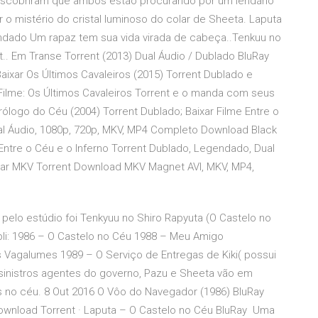
descobriram que ambos estão procurando por um lendário
 o mistério do cristal luminoso do colar de Sheeta. Laputa
dado Um rapaz tem sua vida virada de cabeça..Tenkuu no
. Em Transe Torrent (2013) Dual Áudio / Dublado BluRay
ixar Os Últimos Cavaleiros (2015) Torrent Dublado e
Filme: Os Últimos Cavaleiros Torrent e o manda com seus
ólogo do Céu (2004) Torrent Dublado; Baixar Filme Entre o
al Áudio, 1080p, 720p, MKV, MP4 Completo Download Black
Entre o Céu e o Inferno Torrent Dublado, Legendado, Dual
ixar MKV Torrent Download MKV Magnet AVI, MKV, MP4,
 pelo estúdio foi Tenkyuu no Shiro Rapyuta (O Castelo no
li: 1986 – O Castelo no Céu 1988 – Meu Amigo
 Vagalumes 1989 – O Serviço de Entregas de Kiki( possui
sinistros agentes do governo, Pazu e Sheeta vão em
s no céu. 8 Out 2016 O Vôo do Navegador (1986) BluRay
ownload Torrent · Laputa – O Castelo no Céu BluRay Uma