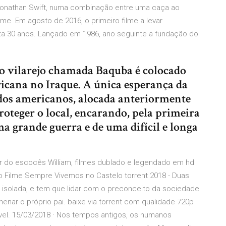
Jonathan Swift, numa combinação entre uma caça ao
lme Em agosto de 2016, o primeiro filme a levar
eta 30 anos. Lançado em 1986, ano seguinte a fundação do
vilarejo chamada Baquba é colocado
icana no Iraque. A única esperança da
dos americanos, alocada anteriormente
roteger o local, encarando, pela primeira
ma grande guerra e de uma difícil e longa
er do escocês William, filmes dublado e legendado em hd
No Filme Sempre Vivemos no Castelo torrent 2018 - Duas
solada, e tem que lidar com o preconceito da sociedade
enar o próprio pai. baixe via torrent com qualidade 720p
vel. 15/03/2018 · Nos tempos antigos, os humanos