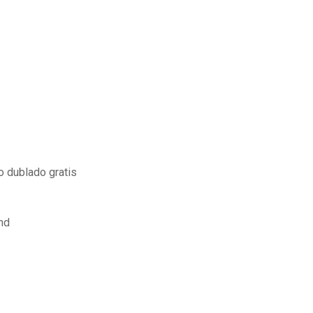
o dublado gratis
 hd