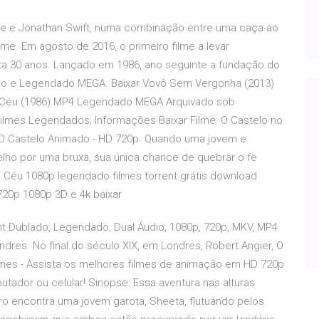
e e Jonathan Swift, numa combinação entre uma caça ao
lme Em agosto de 2016, o primeiro filme a levar
eta 30 anos. Lançado em 1986, ano seguinte a fundação do
ado e Legendado MEGA. Baixar Vovô Sem Vergonha (2013)
o Céu (1986) MP4 Legendado MEGA Arquivado sob
 Filmes Legendados; Informações Baixar Filme: O Castelo no
me O Castelo Animado - HD 720p. Quando uma jovem e
lho por uma bruxa, sua única chance de quebrar o fe
o Céu 1080p legendado filmes torrent grátis download
720p 1080p 3D e 4k baixar
nt Dublado, Legendado, Dual Áudio, 1080p, 720p, MKV, MP4
res. No final do século XIX, em Londres, Robert Angier, O
lmes - Assista os melhores filmes de animação em HD 720p
tador ou celular! Sinopse: Essa aventura nas alturas
 encontra uma jovem garota, Sheeta, flutuando pelos