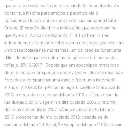
quase tendo sido morto por ela quando foi descoberto. Ao
contar sua história para amigos e parentes ele é
considerado louco, com exceção de sua namorada Caitlin
Greene (Emma Caufield) e o irmão dela, que acreditam no
que Kyle diz. Ao Cair da Noite 2017 14 1h 31min Filmes
independentes Tentando sobreviver a um apocalipse viral em
uma casa isolada nas montanhas, um pai precisa tomar uma
difícil decisão quando outra família aparece em busca de
refúgio. 27/10/2017 · Depois que um apocalipse misterioso
deixa o mundo com poucos sobreviventes, duas famílias são
forçadas a compartilhar uma casa e fazer uma incômoda
aliança. 14/05/2013 · pÂnico no lago: 0 capÍtulo final dublado
2013; o segredo da cabana dublado 2013; a Última casa da
rua dublado 2013; viagem maldita dublado 2006; o retorno
dos malditos dublado 2007; pÂnico na floresta 5 dublado
2013; o despertar do mal dublado 2013; pesadelos do
passado dublado 2013; naÇÃo vampira dublado 2013; no cair