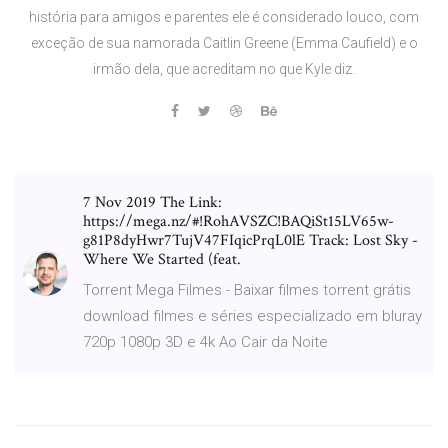
história para amigos e parentes ele é considerado louco, com
exceção de sua namorada Caitlin Greene (Emma Caufield) e o
irmão dela, que acreditam no que Kyle diz.
7 Nov 2019 The Link:
https://mega.nz/#!RohAVSZC!BAQiSt15LV65w-
g81P8dyHwr7TujV47FIqicPrqL0lE Track: Lost Sky -
Where We Started (feat.
Torrent Mega Filmes - Baixar filmes torrent grátis
download filmes e séries especializado em bluray
720p 1080p 3D e 4k Ao Cair da Noite