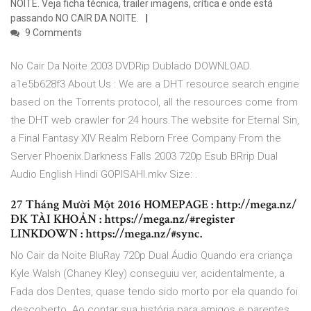
NOITE. Veja ficha técnica, trailer imagens, crítica e onde está
passando NO CAIR DA NOITE.
9 Comments
No Cair Da Noite 2003 DVDRip Dublado DOWNLOAD.
a1e5b628f3 About Us : We are a DHT resource search engine
based on the Torrents protocol, all the resources come from
the DHT web crawler for 24 hours.The website for Eternal Sin,
a Final Fantasy XIV Realm Reborn Free Company From the
Server Phoenix.Darkness Falls 2003 720p Esub BRrip Dual
Audio English Hindi GOPISAHI.mkv Size: .
27 Tháng Mười Một 2016 HOMEPAGE : http://mega.nz/
ĐK TÀI KHOẢN : https://mega.nz/#register
LINKDOWN : https://mega.nz/#sync.
No Cair da Noite BluRay 720p Dual Áudio Quando era criança
Kyle Walsh (Chaney Kley) conseguiu ver, acidentalmente, a
Fada dos Dentes, quase tendo sido morto por ela quando foi
descoberto. Ao contar sua história para amigos e parentes