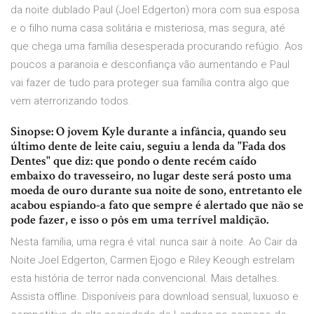
da noite dublado Paul (Joel Edgerton) mora com sua esposa
e o filho numa casa solitária e misteriosa, mas segura, até
que chega uma família desesperada procurando refúgio. Aos
poucos a paranoia e desconfiança vão aumentando e Paul
vai fazer de tudo para proteger sua família contra algo que
vem aterrorizando todos.
Sinopse: O jovem Kyle durante a infância, quando seu
último dente de leite caiu, seguiu a lenda da "Fada dos
Dentes" que diz: que pondo o dente recém caído
embaixo do travesseiro, no lugar deste será posto uma
moeda de ouro durante sua noite de sono, entretanto ele
acabou espiando-a fato que sempre é alertado que não se
pode fazer, e isso o pôs em uma terrível maldição.
Nesta família, uma regra é vital: nunca sair à noite. Ao Cair da
Noite Joel Edgerton, Carmen Ejogo e Riley Keough estrelam
esta história de terror nada convencional. Mais detalhes.
Assista offline. Disponíveis para download sensual, luxuoso e