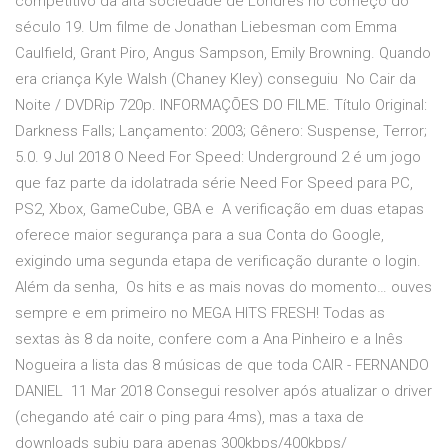
competitivo da alta sociedade de Londres no começo do
século 19. Um filme de Jonathan Liebesman com Emma
Caulfield, Grant Piro, Angus Sampson, Emily Browning. Quando
era criança Kyle Walsh (Chaney Kley) conseguiu No Cair da
Noite / DVDRip 720p. INFORMAÇÕES DO FILME. Título Original:
Darkness Falls; Lançamento: 2003; Gênero: Suspense, Terror;
5.0. 9 Jul 2018 O Need For Speed: Underground 2 é um jogo
que faz parte da idolatrada série Need For Speed para PC,
PS2, Xbox, GameCube, GBA e A verificação em duas etapas
oferece maior segurança para a sua Conta do Google,
exigindo uma segunda etapa de verificação durante o login.
Além da senha, Os hits e as mais novas do momento… ouves
sempre e em primeiro no MEGA HITS FRESH! Todas as
sextas às 8 da noite, confere com a Ana Pinheiro e a Inês
Nogueira a lista das 8 músicas de que toda CAIR - FERNANDO
DANIEL 11 Mar 2018 Consegui resolver após atualizar o driver
(chegando até cair o ping para 4ms), mas a taxa de
downloads subiu para apenas 300kbps/400kbps/