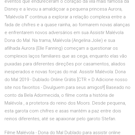
eventos que endureceram o coração da vilã mais famosa da
Disney e a levou a amaldiçoar a pequena princesa Aurora,
“Malévola II” continua a explorar a relação complexa entre a
fada de chifres e a quase rainha, ao formarem novas alianças
e enfrentarem novos adversários em sua Assistir Malévola
Dona do Mal. Na trama, Malévola (Angelina Jolie) e sua
afilhada Aurora (Elle Fanning) começam a questionar os
complexos laços familiares que as cega, enquanto elas vão
puxadas para diferentes direções por casamentos, aliados
inesperados e novas forças do mal. Assistir Malévola: Dona
do Mal 2019 - Dublado Online Grátis [CTR + D Adicione nosso
site nos favoritos - Divulguem para seus amigos!!] Baseado no
conto da Bela Adormecida, o filme conta a história de
Malévola , a protetora do reino dos Moors. Desde pequena,
esta garota com chifres e asas mantém a paz entre dois
reinos diferentes, até se apaixonar pelo garoto Stefan.
Filme Malévola - Dona do Mal Dublado para assistir online