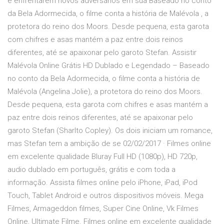
e enfrentarem novos adversários em sua Baseado no conto
da Bela Adormecida, o filme conta a história de Malévola , a
protetora do reino dos Moors. Desde pequena, esta garota
com chifres e asas mantém a paz entre dois reinos
diferentes, até se apaixonar pelo garoto Stefan. Assistir
Malévola Online Grátis HD Dublado e Legendado – Baseado
no conto da Bela Adormecida, o filme conta a história de
Malévola (Angelina Jolie), a protetora do reino dos Moors.
Desde pequena, esta garota com chifres e asas mantém a
paz entre dois reinos diferentes, até se apaixonar pelo
garoto Stefan (Sharlto Copley). Os dois iniciam um romance,
mas Stefan tem a ambição de se 02/02/2017 · Filmes online
em excelente qualidade Bluray Full HD (1080p), HD 720p,
audio dublado em português, grátis e com toda a
informação. Assista filmes online pelo iPhone, iPad, iPod
Touch, Tablet Android e outros dispositivos móveis. Mega
Filmes, Armageddon filmes, Super Cine Online, Vk Filmes
Online, Ultimate Filme. Filmes online em excelente qualidade