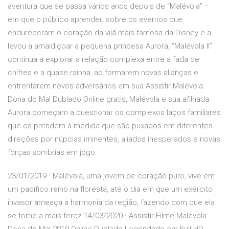
aventura que se passa vários anos depois de “Malévola” –
em que o público aprendeu sobre os eventos que
endureceram o coração da vilã mais famosa da Disney e a
levou a amaldiçoar a pequena princesa Aurora, “Malévola II”
continua a explorar a relação complexa entre a fada de
chifres e a quase rainha, ao formarem novas alianças e
enfrentarem novos adversários em sua Assistir Malévola:
Dona do Mal Dublado Online gratis, Malévola e sua afilhada
Aurora começam a questionar os complexos laços familiares
que os prendem à medida que são puxados em diferentes
direções por núpcias iminentes, aliados inesperados e novas
forças sombrias em jogo.
23/01/2019 · Malévola, uma jovem de coração puro, vive em
um pacífico reino na floresta, até o dia em que um exército
invasor ameaça a harmonia da região, fazendo com que ela
se torne a mais feroz 14/03/2020 · Assistir Filme Malévola: