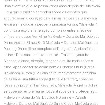
Dona do Mal 2019 Online Dublado Legendado em Full HD.
Uma aventura que se passa vários anos depois de “Malévola”
– em que o público aprendeu sobre os eventos que
endureceram o coração da vilã mais famosa da Disney e a
levou a amaldiçoar a pequena princesa Aurora, “Malévola II”
continua a explorar a relação complexa entre a fada de
chifres e a quase Ver Filme Malévola – Dona do Mal Dublado
Online Assistir Filmes Br. O Malévola – Dona do Mal Dublado
Dub,Leg Online filme completo online grátis. Assista filmes
online HD na sua smart tv e celular - Trailer no youtube.
Sinopse, elenco, direção, imagens e muito mais sobre o
filme. Após aceitar se casar com o Príncipe Phillip (Harris
Dickinson), Aurora (Elle Fanning) é imediatamente acolhida
pela rainha, sua futura sogra (Michelle Pfeiffer), como se
fosse sua própria filha. Revoltada, Malévola (Angelina Jolie)
se opõe ao reino e reúne novos aliados para proteger as …
Malévola – Dona do Mal Dublado HD online – Assistir
Malévola: Dona do Mal Dublado Online Grátis, Malévola e sua