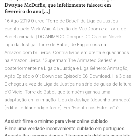
Dwayne McDuffie, que infelizmente faleceu em
fevereiro do ano […]
16 Ago 2019 O arco "Torre de Babel" da Liga da Justiça
escrito pelo Mark Waid A Legião do Mal/Doom e a Torre de
Babel animada | DC ANIMADO. Compre DC Graphic Novels.
Liga da Justiça. Torre de Babel, de Eaglemoss na
Amazon.com.br Livros. Confira livros em oferta e quadrinhos
na Amazon Livros. "Superman: The Animated Series" e
posteriormente na Liga da Justiça e Liga Gênero: Animação,
Ação Episódio 01: Download Episódio 06: Download. Há 3 dias
E chegou a vez da Liga da Justiça na série de guias de leitura
d'O Vício. Torre de Babel, que também ganhou uma
adaptação em animação Liga da Justiça (desenho animado)
[editar | editar código-fonte]. Em "Escrito nas Estrelas" é
Assistir filme o minimo para viver online dublado
Filme uma verdade inconveniente dublado em portugues
Assistir the vampire diaries 7 temporada dublado completo