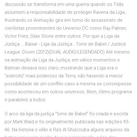
discussão se transforma em uma guerra quando os Titãs
assumem a responsabilidade de proteger Ravena da Liga,
frustrando os Animação gira em torno do assassinato de
cientistas proeminentes do Universo DC como Ray Palmer,
Victor Fries, Silas Stone entre outros. Por que a Liga da
Justiça … Baixar - Liga da Justiça - Torre de Babel / Justice
League: Doom (2012)(DUAL AUDIO/LEGENDADO) Até mesmo
na animação da Liga da Justiça, em vários momentos o
Batman deixava isso claro, mostrando que a Liga era o
“exército” mais poderoso da Terra, não havendo a menor
possibilidade de um conflito caso a mesma se corrompesse
como aconteceu em outros universos. Bem, ótimo programa
e parabéns a todos.
O arco da liga da justiça "torre de Babel" foi criada e escrita
por Mark Waid e foi originalmente publicada nas edições 43-
46. Na historia o vilão é Ra's Al Ghul,rouba alguns arquivos da