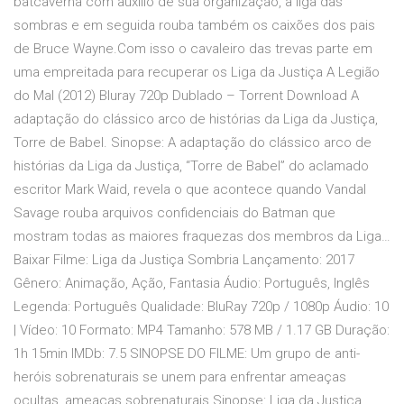
batcaverna com auxilio de sua organização, a liga das
sombras e em seguida rouba também os caixões dos pais
de Bruce Wayne.Com isso o cavaleiro das trevas parte em
uma empreitada para recuperar os Liga da Justiça A Legião
do Mal (2012) Bluray 720p Dublado – Torrent Download A
adaptação do clássico arco de histórias da Liga da Justiça,
Torre de Babel. Sinopse: A adaptação do clássico arco de
histórias da Liga da Justiça, “Torre de Babel” do aclamado
escritor Mark Waid, revela o que acontece quando Vandal
Savage rouba arquivos confidenciais do Batman que
mostram todas as maiores fraquezas dos membros da Liga…
Baixar Filme: Liga da Justiça Sombria Lançamento: 2017
Gênero: Animação, Ação, Fantasia Áudio: Português, Inglês
Legenda: Português Qualidade: BluRay 720p / 1080p Áudio: 10
| Vídeo: 10 Formato: MP4 Tamanho: 578 MB / 1.17 GB Duração:
1h 15min IMDb: 7.5 SINOPSE DO FILME: Um grupo de anti-
heróis sobrenaturais se unem para enfrentar ameaças
ocultas, ameaças sobrenaturais Sinopse: Liga da Justiça