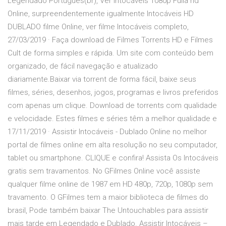
Legendado Portugues(br), Ver Intocáveis 1080p Fulla hd
Online, surpreendentemente igualmente Intocáveis HD
DUBLADO filme Online, ver filme Intocáveis completo,
27/03/2019 · Faça download de Filmes Torrents HD e Filmes
Cult de forma simples e rápida. Um site com conteúdo bem
organizado, de fácil navegação e atualizado
diariamente.Baixar via torrent de forma fácil, baixe seus
filmes, séries, desenhos, jogos, programas e livros preferidos
com apenas um clique. Download de torrents com qualidade
e velocidade. Estes filmes e séries têm a melhor qualidade e
17/11/2019 · Assistir Intocáveis - Dublado Online no melhor
portal de filmes online em alta resolução no seu computador,
tablet ou smartphone. CLIQUE e confira! Assista Os Intocáveis
gratis sem travamentos. No GFilmes Online você assiste
qualquer filme online de 1987 em HD 480p, 720p, 1080p sem
travamento. O GFilmes tem a maior biblioteca de filmes do
brasil, Pode também baixar The Untouchables para assistir
mais tarde em Legendado e Dublado. Assistir Intocáveis –