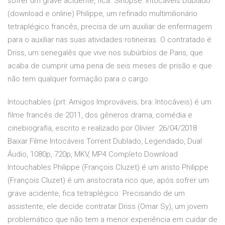
sofrer um grave acidente, fica. Sinopse: Intocáveis Dublado
(download e online) Philippe, um refinado multimilionário
tetraplégico francês, precisa de um auxiliar de enfermagem
para o auxiliar nas suas atividades rotineiras. O contratado é
Driss, um senegalês que vive nos subúrbios de Paris, que
acaba de cumprir uma pena de seis meses de prisão e que
não tem qualquer formação para o cargo.
Intouchables (prt: Amigos Improváveis; bra: Intocáveis) é um
filme francês de 2011, dos gêneros drama, comédia e
cinebiografia, escrito e realizado por Olivier 26/04/2018 ·
Baixar Filme Intocáveis Torrent Dublado, Legendado, Dual
Áudio, 1080p, 720p, MKV, MP4 Completo Download
Intouchables Philippe (François Cluzet) é um aristo Philippe
(François Cluzet) é um aristocrata rico que, após sofrer um
grave acidente, fica tetraplégico. Precisando de um
assistente, ele decide contratar Driss (Omar Sy), um jovem
problemático que não tem a menor experiência em cuidar de