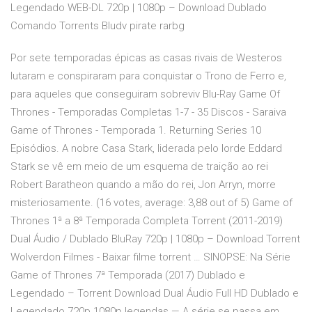
Legendado WEB-DL 720p | 1080p – Download Dublado
Comando Torrents Bludv pirate rarbg
Por sete temporadas épicas as casas rivais de Westeros
lutaram e conspiraram para conquistar o Trono de Ferro e,
para aqueles que conseguiram sobreviv Blu-Ray Game Of
Thrones - Temporadas Completas 1-7 - 35 Discos - Saraiva
Game of Thrones - Temporada 1. Returning Series 10
Episódios. A nobre Casa Stark, liderada pelo lorde Eddard
Stark se vê em meio de um esquema de traição ao rei
Robert Baratheon quando a mão do rei, Jon Arryn, morre
misteriosamente. (16 votes, average: 3,88 out of 5) Game of
Thrones 1ª a 8ª Temporada Completa Torrent (2011-2019)
Dual Áudio / Dublado BluRay 720p | 1080p – Download Torrent
Wolverdon Filmes - Baixar filme torrent … SINOPSE: Na Série
Game of Thrones 7ª Temporada (2017) Dublado e
Legendado – Torrent Download Dual Áudio Full HD Dublado e
Legendado 720p 1080p legendas — A série se passa em