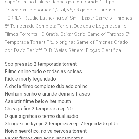
español latino Link de descargas temporada 1 https:
Descargar temporada 1,2,3,4,5,6,7,8 game of thrones
TORRENT (audio Latino/ingles) Sin … Baixar Game of Thrones
5ª Temporada Completa Torrent Dublada e Legendada no
Filmes Torrents HD Grátis. Baixar Série: Game of Thrones 5ª
Temporada Torrent Título original: Game of Thrones Criado
por: David Benioff, D. B. Weiss Gênero: Ficção Científica,
Sob pressão 2 temporada torrent
Filme online tudo e todas as coisas
Rick e morty legendado
A chefa filme completo dublado online
Nenhum sonho é grande demais frases
Assistir filme below her mouth
Chicago fire 2 temporada ep 20
O que significa o termo dual audio
Shingeki no kyojin 2 temporada ep 7 legendado pt br
Noivo neurótico, noiva nervosa torrent
Baixar filmes dublados lançamentos