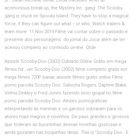
Jr., Sarah Michelle Gellar, Linda Cardellini. After an
acrimonious break up, the Mystery Inc. gang The Scooby
gang is stuck on Spooky Island. They have to stop a magical
force, if they can figure out what -- or who. Watch trailers &
learn more. 11 Nov 2019 Filme vai contar sobre o passado e
presente dos personagens. do jornal do Joca, além de ter
acesso completo ao conteúdo on-line. Qtde.
Assistir Scooby-Doo (2002) Dublado Online Grátis em mega
filmes hd , ver Scooby-Doo (2002) filme completo gratis em
mega filmes 720P baixar, assistir filmes gratis online Filme
porno parodia Scooby Doo. Salsicha Rogers, Daphne Blake,
Velma Dinkley e Fred Jones fazendo sexo grupal no filme
porno parodia Scooby Doo. Atrizes pornográficas
interpretando as meninas e os garotos sobraram para os
atores mais magros e novinhos. De paus grandes e grossos
que foderam as bucetinhas dessas novinhas gostosas e
ainda gozaram nas boquinhas delas. This is "Scooby Doo - E