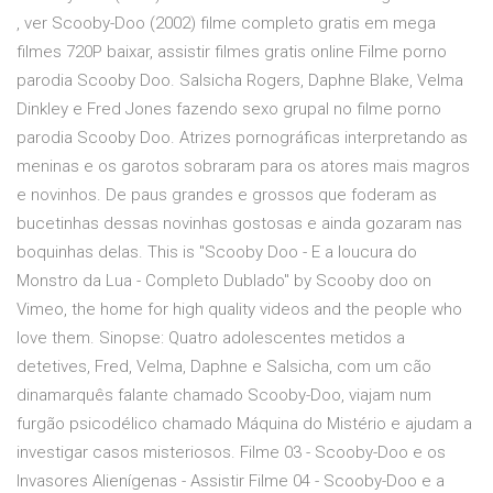
, ver Scooby-Doo (2002) filme completo gratis em mega
filmes 720P baixar, assistir filmes gratis online Filme porno
parodia Scooby Doo. Salsicha Rogers, Daphne Blake, Velma
Dinkley e Fred Jones fazendo sexo grupal no filme porno
parodia Scooby Doo. Atrizes pornográficas interpretando as
meninas e os garotos sobraram para os atores mais magros
e novinhos. De paus grandes e grossos que foderam as
bucetinhas dessas novinhas gostosas e ainda gozaram nas
boquinhas delas. This is "Scooby Doo - E a loucura do
Monstro da Lua - Completo Dublado" by Scooby doo on
Vimeo, the home for high quality videos and the people who
love them. Sinopse: Quatro adolescentes metidos a
detetives, Fred, Velma, Daphne e Salsicha, com um cão
dinamarquês falante chamado Scooby-Doo, viajam num
furgão psicodélico chamado Máquina do Mistério e ajudam a
investigar casos misteriosos. Filme 03 - Scooby-Doo e os
Invasores Alienígenas - Assistir Filme 04 - Scooby-Doo e a