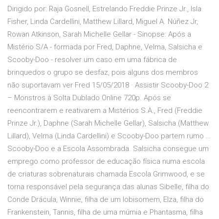
Dirigido por: Raja Gosnell, Estrelando Freddie Prinze Jr., Isla
Fisher, Linda Cardellini, Matthew Lillard, Miguel A. Núñez Jr,
Rowan Atkinson, Sarah Michelle Gellar - Sinopse: Após a
Mistério S/A - formada por Fred, Daphne, Velma, Salsicha e
Scooby-Doo - resolver um caso em uma fábrica de
brinquedos o grupo se desfaz, pois alguns dos membros
não suportavam ver Fred 15/05/2018 · Assistir Scooby-Doo 2
– Monstros à Solta Dublado Online 720p. Após se
reencontrarem e reativarem a Mistérios S.A., Fred (Freddie
Prinze Jr.), Daphne (Sarah Michelle Gellar), Salsicha (Matthew
Lillard), Velma (Linda Cardellini) e Scooby-Doo partem rumo …
Scooby-Doo e a Escola Assombrada. Salsicha consegue um
emprego como professor de educação física numa escola
de criaturas sobrenaturais chamada Escola Grimwood, e se
torna responsável pela segurança das alunas Sibelle, filha do
Conde Drácula, Winnie, filha de um lobisomem, Elza, filha do
Frankenstein, Tannis, filha de uma múmia e Phantasma, filha