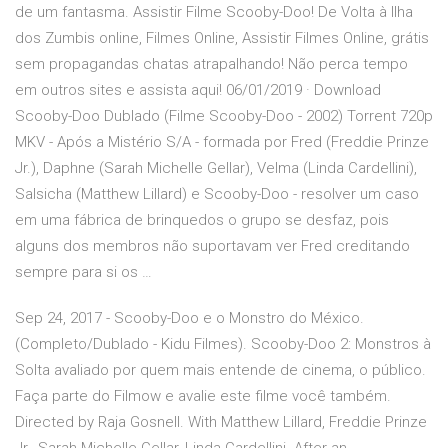
de um fantasma. Assistir Filme Scooby-Doo! De Volta à Ilha
dos Zumbis online, Filmes Online, Assistir Filmes Online, grátis
sem propagandas chatas atrapalhando! Não perca tempo
em outros sites e assista aqui! 06/01/2019 · Download
Scooby-Doo Dublado (Filme Scooby-Doo - 2002) Torrent 720p
MKV - Após a Mistério S/A - formada por Fred (Freddie Prinze
Jr.), Daphne (Sarah Michelle Gellar), Velma (Linda Cardellini),
Salsicha (Matthew Lillard) e Scooby-Doo - resolver um caso
em uma fábrica de brinquedos o grupo se desfaz, pois
alguns dos membros não suportavam ver Fred creditando
sempre para si os …
Sep 24, 2017 - Scooby-Doo e o Monstro do México.
(Completo/Dublado - Kidu Filmes). Scooby-Doo 2: Monstros à
Solta avaliado por quem mais entende de cinema, o público.
Faça parte do Filmow e avalie este filme você também.
Directed by Raja Gosnell. With Matthew Lillard, Freddie Prinze