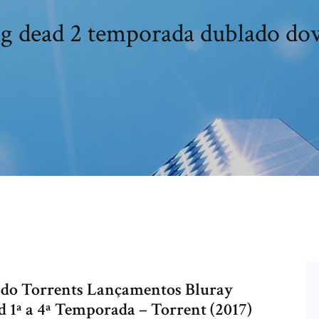
ng dead 2 temporada dublado do
do Torrents Lançamentos Bluray
 1ª a 4ª Temporada – Torrent (2017)