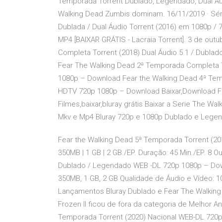
Temporada Torrent Dublado, Legendado, Dual Á
Walking Dead Zumbis dominam. 16/11/2019 · Sér
Dublada / Dual Áudio Torrent (2016) em 1080p / 
MP4 [BAIXAR GRÁTIS - Lacraia Torrent]. 3 de ou
Completa Torrent (2018) Dual Áudio 5.1 / Dubla
Fear The Walking Dead 2ª Temporada Completa To
1080p – Download Fear the Walking Dead 4ª Tem
HDTV 720p 1080p – Download Baixar,Download Fi
Filmes,baixar,bluray grátis Baixar a Serie The Wa
Mkv e Mp4 Bluray 720p e 1080p Dublado e Leg
Fear the Walking Dead 5ª Temporada Torrent (
350MB | 1 GB | 2 GB./EP. Duração: 45 Min./EP. 8 
Dublado / Legendado WEB -DL 720p 1080p – Down
350MB, 1 GB, 2 GB Qualidade de Áudio e Vídeo: 
Lançamentos Bluray Dublado e Fear The Walking
Frozen II ficou de fora da categoria de Melhor A
Temporada Torrent (2020) Nacional WEB-DL 720p 