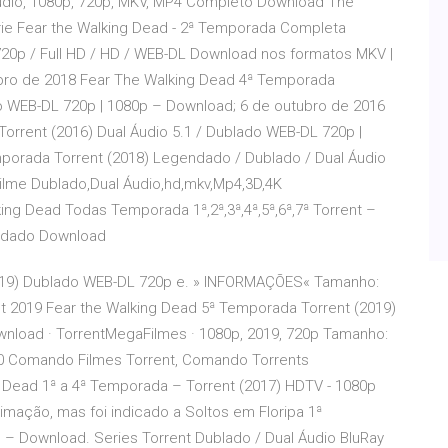
udio, 1080p, 720p, MKV, MP4 Completo Download The
ie Fear the Walking Dead - 2ª Temporada Completa
720p / Full HD / HD / WEB-DL Download nos formatos MKV |
tubro de 2018 Fear The Walking Dead 4ª Temporada
do WEB-DL 720p | 1080p – Download; 6 de outubro de 2016
rrent (2016) Dual Áudio 5.1 / Dublado WEB-DL 720p |
porada Torrent (2018) Legendado / Dublado / Dual Áudio
lme Dublado,Dual Áudio,hd,mkv,Mp4,3D,4K
lking Dead Todas Temporada 1ª,2ª,3ª,4ª,5ª,6ª,7ª Torrent –
endado Download
2019) Dublado WEB-DL 720p e. » INFORMAÇÕES« Tamanho:
Out 2019 Fear the Walking Dead 5ª Temporada Torrent (2019)
load · TorrentMegaFilmes · 1080p, 2019, 720p Tamanho:
10 Comando Filmes Torrent, Comando Torrents
 Dead 1ª a 4ª Temporada – Torrent (2017) HDTV - 1080p
nimação, mas foi indicado a Soltos em Floripa 1ª
– Download. Series Torrent Dublado / Dual Áudio BluRay