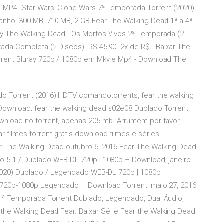
V, MP4. Star Wars: Clone Wars 7ª Temporada Torrent (2020)
ho: 300 MB, 710 MB, 2 GB Fear The Walking Dead 1ª a 4ª
ay The Walking Dead - Os Mortos Vivos 2ª Temporada (2
rada Completa (2 Discos). R$ 45,90. 2x de R$ Baixar The
rent Bluray 720p / 1080p em Mkv e Mp4 - Download The
o Torrent (2016) HDTV comandotorrents, fear the walking
ownload, fear the walking dead s02e08 Dublado Torrent,
wnload no torrent, apenas 205 mb. Arrumem por favor,
r filmes torrent grátis download filmes e séries
r The Walking Dead outubro 6, 2016 Fear The Walking Dead
o 5.1 / Dublado WEB-DL 720p | 1080p – Download; janeiro
020) Dublado / Legendado WEB-DL 720p | 1080p –
y 720p-1080p Legendado – Download Torrent; maio 27, 2016
 1ª Temporada Torrent Dublado, Legendado, Dual Áudio,
he Walking Dead Fear. Baixar Série Fear the Walking Dead