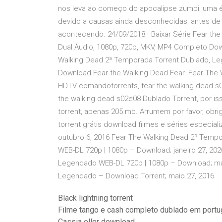
nos leva ao começo do apocalipse zumbi: uma 
devido a causas ainda desconhecidas; antes d
acontecendo. 24/09/2018 · Baixar Série Fear th
Dual Áudio, 1080p, 720p, MKV, MP4 Completo Down
Walking Dead 2ª Temporada Torrent Dublado, Le
Download Fear the Walking Dead Fear. Fear The 
HDTV comandotorrents, fear the walking dead s0
the walking dead s02e08 Dublado Torrent, por i
torrent, apenas 205 mb. Arrumem por favor, obri
torrent grátis download filmes e séries especia
outubro 6, 2016 Fear The Walking Dead 2ª Tempo
WEB-DL 720p | 1080p – Download; janeiro 27, 20
Legendado WEB-DL 720p | 1080p – Download; mar
Legendado – Download Torrent; maio 27, 2016
Black lightning torrent
Filme tango e cash completo dublado em port
Cassia eller download