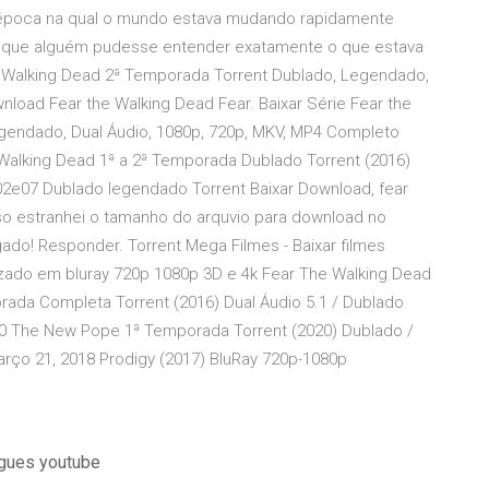
época na qual o mundo estava mudando rapidamente
e que alguém pudesse entender exatamente o que estava
e Walking Dead 2ª Temporada Torrent Dublado, Legendado,
load Fear the Walking Dead Fear. Baixar Série Fear the
gendado, Dual Áudio, 1080p, 720p, MKV, MP4 Completo
Walking Dead 1ª a 2ª Temporada Dublado Torrent (2016)
2e07 Dublado legendado Torrent Baixar Download, fear
sso estranhei o tamanho do arquvio para download no
gado! Responder. Torrent Mega Filmes - Baixar filmes
lizado em bluray 720p 1080p 3D e 4k Fear The Walking Dead
rada Completa Torrent (2016) Dual Áudio 5.1 / Dublado
20 The New Pope 1ª Temporada Torrent (2020) Dublado /
ço 21, 2018 Prodigy (2017) BluRay 720p-1080p
ugues youtube