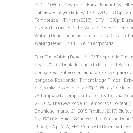
720p | 1080p - Download - Baixar Magnet AVI, MK
Dublado e Legendado WEB-DL 720p | 1080p Taman
Temporada – Torrent (2017) HDTV - 1080p. Blu-r
discos) Blu-ray Fear The Walking Dead 1ª Tempo
Walking Dead Todas as Temporadas Dublado Tor
Walking Dead 1,2,3,4,5,6 e 7 Temporada
Fear The Walking Dead 1ª a 2ª Temporada Dublad
dead s02e07 Dublado legendado Torrent Baixar D
por isso estranhei o tamanho do arquvio para do
obrigado! Responder. Torrent Mega Filmes - Baixa
especializado em bluray 720p 1080p 3D e 4k Fea
2ª Temporada Completa Torrent (2016) Dual Áudi
27, 2020 The New Pope 1ª Temporada Torrent (2
Download; março 21, 2018 Prodigy (2017) BluRa
27/09/2018 · Baixar Série Fear the Walking Dead
1080p, 720p, MKV, MP4 Completo Download Fear t