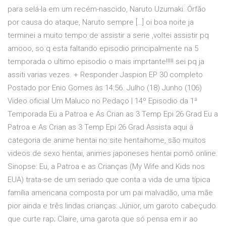
para selá-la em um recém-nascido, Naruto Uzumaki. Órfão
por causa do ataque, Naruto sempre […] oi boa noite ja
terminei a muito tempo de assistir a serie ,voltei assistir pq
amooo, so q esta faltando episodio principalmente na 5
temporada o ultimo episodio o mais imprtante!!!!! sei pq ja
assiti varias vezes. + Responder Jaspion EP 30 completo
Postado por Enio Gomes às 14:56. Julho (18) Junho (106)
Video oficial Um Maluco no Pedaço | 14º Episodio da 1ª
Temporada Eu a Patroa e As Crian as 3 Temp Epi 26 Grad Eu a
Patroa e As Crian as 3 Temp Epi 26 Grad Assista aqui à
categoria de anime hentai no site hentaihome, são muitos
videos de sexo hentai, animes japoneses hentai pornô online.
Sinopse: Eu, a Patroa e as Crianças (My Wife and Kids nos
EUA) trata-se de um seriado que conta a vida de uma típica
família americana composta por um pai malvadão, uma mãe
pior ainda e três lindas crianças: Júnior, um garoto cabeçudo
que curte rap; Claire, uma garota que só pensa em ir ao