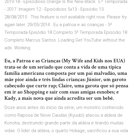
2019 18 - Episódioss Orange Is the New Black. 5.ª Temporada
- 2017. Imagem 12 - Episódioss 5x13 - Episódio 13
28/08/2015 · This feature is not available right now. Please try
again later. 29/05/2014 · Eu a patroa e as crianças - 5ª
Temporada Episódio 18 Completo 5ª Temporada Episódio 18
Completo Marcus Santos. Loading Get YouTube without the
ads. Working
Eu, a Patroa e as Crianças (My Wife and Kids nos EUA)
trata-se de um seriado que conta a vida de uma típica
família americana composta por um pai malvadão, uma
mãe pior ainda e três lindas crianças: Júnior, um garoto
cabeçudo que curte rap; Claire, uma garota que só pensa
em ir ao Shopping e sair com suas amigas esnobes; e
Kady, a mais nova que ainda acredita ser um bebê.
Doze anos antes do início da série, um monstro conhecido
como Raposa de Nove Caudas (Kyuubi) atacou a aldeia de
Konoha, destruindo grande parte da aldeia e tirando muitas
vidas. O líder da aldeia, o quarto Hokage, sacrificou a sua vida