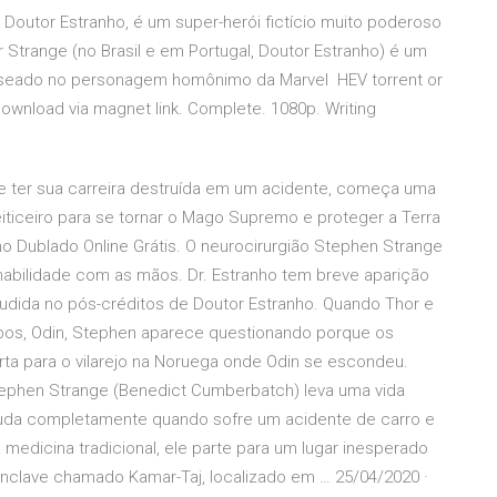
outor Estranho, é um super-herói fictício muito poderoso
trange (no Brasil e em Portugal, Doutor Estranho) é um
baseado no personagem homônimo da Marvel HEV torrent or
download via magnet link. Complete. 1080p. Writing
de ter sua carreira destruída em um acidente, começa uma
eiticeiro para se tornar o Mago Supremo e proteger a Terra
ho Dublado Online Grátis. O neurocirurgião Stephen Strange
abilidade com as mãos. Dr. Estranho tem breve aparição
udida no pós-créditos de Doutor Estranho. Quando Thor e
bos, Odin, Stephen aparece questionando porque os
rta para o vilarejo na Noruega onde Odin se escondeu.
tephen Strange (Benedict Cumberbatch) leva uma vida
uda completamente quando sofre um acidente de carro e
 medicina tradicional, ele parte para um lugar inesperado
nclave chamado Kamar-Taj, localizado em … 25/04/2020 ·