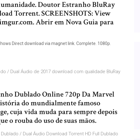
a humanidade. Doutor Estranho BluRay
nload Torrent. SCREENSHOTS: View
 imgur.com. Abrir em Nova Guia para
shows Direct download via magnet link. Complete. 1080p.
lado / Dual Áudio de 2017 download com qualidade BluRay
tranho Dublado Online 720p Da Marvel
 história do mundialmente famoso
ge, cuja vida muda para sempre depois
que o rouba do uso de suas mãos.
 Dublado / Dual Áudio Download Torrent HD Full Dublado