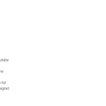
x
outube
ine
o hd
magnet