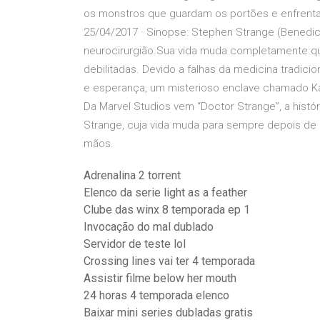
os monstros que guardam os portões e enfrenta
25/04/2017 · Sinopse: Stephen Strange (Bened
neurocirurgião.Sua vida muda completamente q
debilitadas. Devido a falhas da medicina tradici
e esperança, um misterioso enclave chamado Ka
Da Marvel Studios vem “Doctor Strange”, a hist
Strange, cuja vida muda para sempre depois de u
mãos.
Adrenalina 2 torrent
Elenco da serie light as a feather
Clube das winx 8 temporada ep 1
Invocação do mal dublado
Servidor de teste lol
Crossing lines vai ter 4 temporada
Assistir filme below her mouth
24 horas 4 temporada elenco
Baixar mini series dubladas gratis