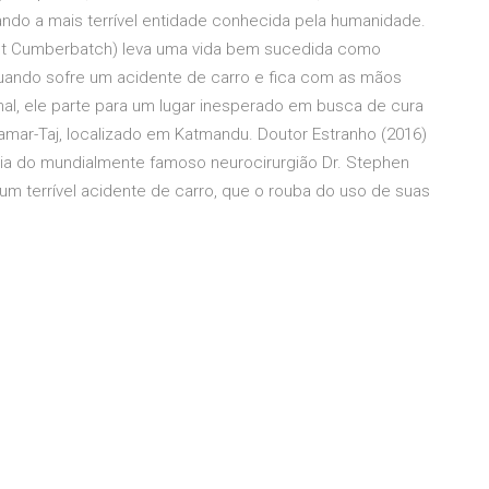
ndo a mais terrível entidade conhecida pela humanidade.
ict Cumberbatch) leva uma vida bem sucedida como
uando sofre um acidente de carro e fica com as mãos
onal, ele parte para um lugar inesperado em busca de cura
mar-Taj, localizado em Katmandu. Doutor Estranho (2016)
ória do mundialmente famoso neurocirurgião Dr. Stephen
m terrível acidente de carro, que o rouba do uso de suas