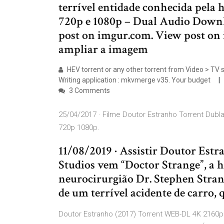
terrível entidade conhecida pel
720p e 1080p – Dual Audio Dow
post on imgur.com. View post on
ampliar a imagem
HEV torrent or any other torrent from Video > TV 
Writing application : mkvmerge v35. Your budget
3 Comments
25/04/2017 · Filme Doutor Estranho Torrent Dub
720p 1080p.
11/08/2019 · Assistir Doutor Es
Studios vem “Doctor Strange”, a
neurocirurgião Dr. Stephen Stran
de um terrível acidente de carro, 
Doutor Estranho (2017) Torrent WEB-DL 4K 2160p