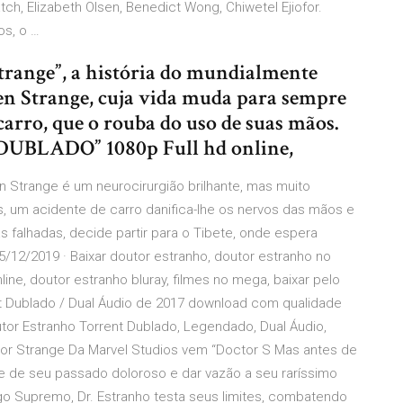
, Elizabeth Olsen, Benedict Wong, Chiwetel Ejiofor.
s, o …
trange”, a história do mundialmente
en Strange, cuja vida muda para sempre
carro, que o rouba do uso de suas mãos.
DUBLADO” 1080p Full hd online,
n Strange é um neurocirurgião brilhante, mas muito
 um acidente de carro danifica-lhe os nervos das mãos e
 falhadas, decide partir para o Tibete, onde espera
12/2019 · Baixar doutor estranho, doutor estranho no
ine, doutor estranho bluray, filmes no mega, baixar pelo
t Dublado / Dual Áudio de 2017 download com qualidade
utor Estranho Torrent Dublado, Legendado, Dual Áudio,
r Strange Da Marvel Studios vem “Doctor S Mas antes de
r-se de seu passado doloroso e dar vazão a seu raríssimo
 Supremo, Dr. Estranho testa seus limites, combatendo