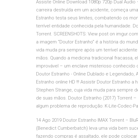
Assiste Online Download 1080p 720p Dual Áudio –
carreira destruída em um acidente, começa uma
Estranho testa seus limites, combatendo os mo
terrível entidade conhecida pela humanidade. D
Torrent. SCREENSHOTS: View post on imgur.com.
a imagem “Doutor Estranho” é a história do mun
vida muda pra sempre após um terrível acidente 
mãos. Quando a medicina tradicional fracassa, e
improvável – um enclave misterioso conhecido c
Doutor Estranho - Online Dublado e Legendado, A
Estranho online HD !!! Assistir Doutor Estranho a
Stephen Strange, cuja vida muda para sempre de
de suas mãos. Doutor Estranho (2017) Torrent – 
algum problema de reprodução: K-Lite-Codec-Pac
14 Ago 2019 Doutor Estranho IMAX Torrent – Blu
(Benedict Cumberbatch) leva uma vida bem su
fazendo compras é assaltado, ele pode colocar 