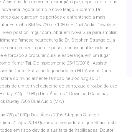
 A história de um ex-neurocirurgião que, depois de ter sua
 nova vida. Agora como o novo Mago Supremo, Dr.
nstros que guardam os portões e enfrentando a mais
outor Estranho BluRay 720p e 1080p – Dual Audio Download
 View post on imgur.com. Abrir em Nova Guia para ampliar
dialmente famoso neurocirurgião Dr. Stephen Strange cuja
de carro impedir que ele possa continuar utilizando as
le é forçado a procurar cura, e esperança, em um lugar
omo Kamar-Taj. Ele rapidamente 25/10/2016 · Assistir
ssistir Doutor Estranho legendado em HD, Assistir Doutor
 história do mundialmente famoso neurocirurgião Dr.
pois de um terrível acidente de carro, que o rouba do uso
BluRay 720p | 1080p Dual Áudio 5.1 Download Caso haja
k Blu-ray 720p Dual Áudio (Mkv)
Ray 720p/1080p Dual Áudio 2016. Stephen Strange
cedida 21 Ago 2018 Quando o mercado em que Shaun está
todos em risco devido à sua falta de habilidades Doutor