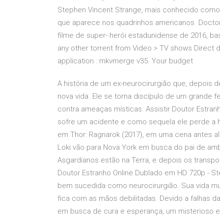
Stephen Vincent Strange, mais conhecido como D
que aparece nos quadrinhos americanos Doctor S
filme de super- herói estadunidense de 2016, 
any other torrent from Video > TV shows Direct 
application : mkvmerge v35. Your budget
A história de um ex-neurocirurgião que, depois 
nova vida. Ele se torna discípulo de um grande f
contra ameaças místicas. Assistir Doutor Estran
sofre um acidente e como sequela ele perde a h
em Thor: Ragnarok (2017), em uma cena antes al
Loki vão para Nova York em busca do pai de am
Asgardianos estão na Terra, e depois os transpo
Doutor Estranho Online Dublado em HD 720p - S
bem sucedida como neurocirurgião. Sua vida m
fica com as mãos debilitadas. Devido a falhas da
em busca de cura e esperança, um misterioso e