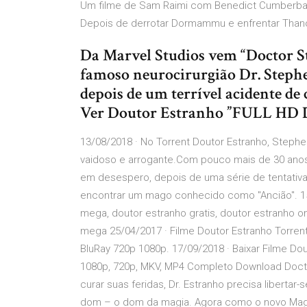
Um filme de Sam Raimi com Benedict Cumberbatch
Depois de derrotar Dormammu e enfrentar Thano
Da Marvel Studios vem “Doctor S
famoso neurocirurgião Dr. Steph
depois de um terrível acidente de 
Ver Doutor Estranho ”FULL HD 
13/08/2018 · No Torrent Doutor Estranho, Stephe
vaidoso e arrogante.Com pouco mais de 30 anos,
em desespero, depois de uma série de tentativas
encontrar um mago conhecido como "Ancião". 15/
mega, doutor estranho gratis, doutor estranho onl
mega 25/04/2017 · Filme Doutor Estranho Torren
BluRay 720p 1080p. 17/09/2018 · Baixar Filme Do
1080p, 720p, MKV, MP4 Completo Download Docto
curar suas feridas, Dr. Estranho precisa liberta
dom – o dom da magia. Agora como o novo Mago