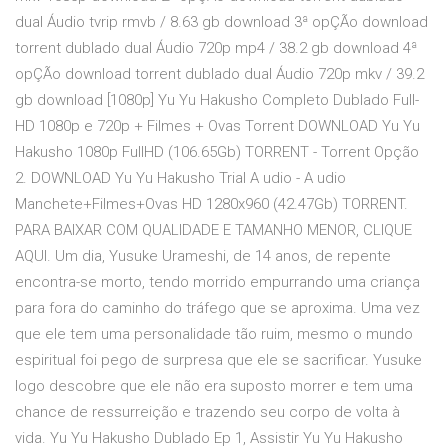
dual Áudio tvrip rmvb / 8.63 gb download 3ª opÇÃo download
torrent dublado dual Áudio 720p mp4 / 38.2 gb download 4ª
opÇÃo download torrent dublado dual Áudio 720p mkv / 39.2
gb download [1080p] Yu Yu Hakusho Completo Dublado Full-
HD 1080p e 720p + Filmes + Ovas Torrent DOWNLOAD Yu Yu
Hakusho 1080p FullHD (106.65Gb) TORRENT - Torrent Opção
2. DOWNLOAD Yu Yu Hakusho Trial A udio - A udio
Manchete+Filmes+Ovas HD 1280x960 (42.47Gb) TORRENT.
PARA BAIXAR COM QUALIDADE E TAMANHO MENOR, CLIQUE
AQUI. Um dia, Yusuke Urameshi, de 14 anos, de repente
encontra-se morto, tendo morrido empurrando uma criança
para fora do caminho do tráfego que se aproxima. Uma vez
que ele tem uma personalidade tão ruim, mesmo o mundo
espiritual foi pego de surpresa que ele se sacrificar. Yusuke
logo descobre que ele não era suposto morrer e tem uma
chance de ressurreição e trazendo seu corpo de volta à
vida. Yu Yu Hakusho Dublado Ep 1, Assistir Yu Yu Hakusho