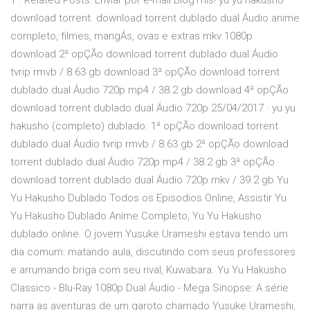
1 . Related Posts: Enviar por e-mail BlogThis! yu yu hakusho
download torrent. download torrent dublado dual Áudio anime
completo, filmes, mangÁs, ovas e extras mkv 1080p
download 2ª opÇÃo download torrent dublado dual Áudio
tvrip rmvb / 8.63 gb download 3ª opÇÃo download torrent
dublado dual Áudio 720p mp4 / 38.2 gb download 4ª opÇÃo
download torrent dublado dual Áudio 720p 25/04/2017 · yu yu
hakusho (completo) dublado. 1ª opÇÃo download torrent
dublado dual Áudio tvrip rmvb / 8.63 gb 2ª opÇÃo download
torrent dublado dual Áudio 720p mp4 / 38.2 gb 3ª opÇÃo
download torrent dublado dual Áudio 720p mkv / 39.2 gb Yu
Yu Hakusho Dublado Todos os Episodios Online, Assistir Yu
Yu Hakusho Dublado Anime Completo, Yu Yu Hakusho
dublado online. O jovem Yusuke Urameshi estava tendo um
dia comum: matando aula, discutindo com seus professores
e arrumando briga com seu rival, Kuwabara. Yu Yu Hakusho
Classico - Blu-Ray 1080p Dual Áudio - Mega Sinopse: A série
narra as aventuras de um garoto chamado Yusuke Urameshi,