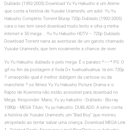
Dublado (1992-2003) Download Yu Yu Hakusho é um Anime
que conta a história de Yusuke Urameshi, um adol. Yu Yu
Hakusho Completo Torrent Bluray 720p Dublado (1992-2003)
cara o nao tem seed download muito lento e olha q minha
internet e 50 mega … Yu Yu Hakusho HDTV – 720p Dublado
Download Torrent narra as aventuras de um garoto chamado
Yusuke Urameshi, que tem novamente a chance de viver
Yu Yu Hakusho dublado e pelo mega. É o paraíso *—–* PS: O
gif no fim da postagem é foda D+ huahuahuahua. tá em 720p
? umaopnião qual é melhor dublgem da cartoow ou da
manchete ? os filmes Yu Yu Hakusho Picture Drama e o
Rapto de Koemma não estão acessível para download no
Mega. Responder. Mario, Yu yu hakusho - Dublado - Blu-ray
1080p - MEGA Titulo: Yu yu hakusho. DUBLADO. A série conta
a história de Yusuke Urameshi, um “Bad Boy” que morreu
atropelado ao tentar salvar uma criança. Download MEGA Link