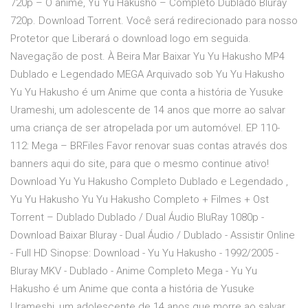
720p – O anime, Yu Yu Hakusho – Completo Dublado Bluray
720p. Download Torrent. Você será redirecionado para nosso
Protetor que Liberará o download logo em seguida.
Navegação de post. À Beira Mar Baixar Yu Yu Hakusho MP4
Dublado e Legendado MEGA Arquivado sob Yu Yu Hakusho
Yu Yu Hakusho é um Anime que conta a história de Yusuke
Urameshi, um adolescente de 14 anos que morre ao salvar
uma criança de ser atropelada por um automóvel. EP 110-
112: Mega – BRFiles Favor renovar suas contas através dos
banners aqui do site, para que o mesmo continue ativo!
Download Yu Yu Hakusho Completo Dublado e Legendado ,
Yu Yu Hakusho Yu Yu Hakusho Completo + Filmes + Ost
Torrent – Dublado Dublado / Dual Áudio BluRay 1080p -
Download Baixar Bluray - Dual Áudio / Dublado - Assistir Online
- Full HD Sinopse: Download - Yu Yu Hakusho - 1992/2005 -
Bluray MKV - Dublado - Anime Completo Mega - Yu Yu
Hakusho é um Anime que conta a história de Yusuke
Urameshi, um adolescente de 14 anos que morre ao salvar