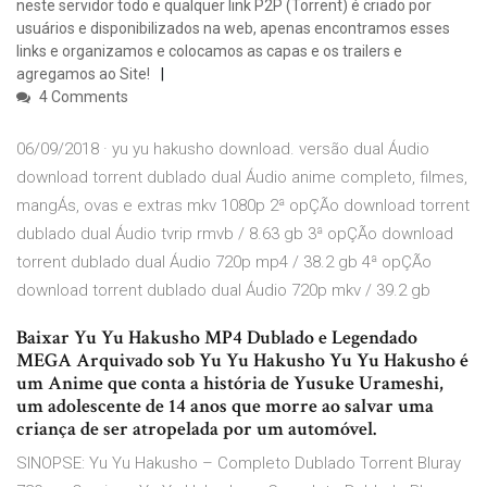
neste servidor todo e qualquer link P2P (Torrent) é criado por
usuários e disponibilizados na web, apenas encontramos esses
links e organizamos e colocamos as capas e os trailers e
agregamos ao Site!
4 Comments
06/09/2018 · yu yu hakusho download. versão dual Áudio
download torrent dublado dual Áudio anime completo, filmes,
mangÁs, ovas e extras mkv 1080p 2ª opÇÃo download torrent
dublado dual Áudio tvrip rmvb / 8.63 gb 3ª opÇÃo download
torrent dublado dual Áudio 720p mp4 / 38.2 gb 4ª opÇÃo
download torrent dublado dual Áudio 720p mkv / 39.2 gb
Baixar Yu Yu Hakusho MP4 Dublado e Legendado
MEGA Arquivado sob Yu Yu Hakusho Yu Yu Hakusho é
um Anime que conta a história de Yusuke Urameshi,
um adolescente de 14 anos que morre ao salvar uma
criança de ser atropelada por um automóvel.
SINOPSE: Yu Yu Hakusho – Completo Dublado Torrent Bluray