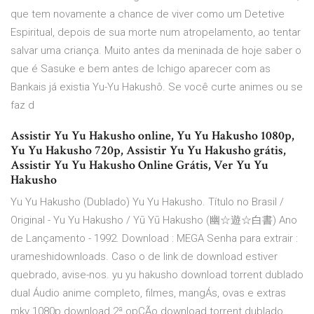
que tem novamente a chance de viver como um Detetive
Espiritual, depois de sua morte num atropelamento, ao tentar
salvar uma criança. Muito antes da meninada de hoje saber o
que é Sasuke e bem antes de Ichigo aparecer com as
Bankais já existia Yu-Yu Hakushô. Se você curte animes ou se
faz d
Assistir Yu Yu Hakusho online, Yu Yu Hakusho 1080p,
Yu Yu Hakusho 720p, Assistir Yu Yu Hakusho grátis,
Assistir Yu Yu Hakusho Online Grátis, Ver Yu Yu
Hakusho
Yu Yu Hakusho (Dublado) Yu Yu Hakusho. Título no Brasil /
Original - Yu Yu Hakusho / Yū Yū Hakusho (幽☆遊☆白書) Ano
de Lançamento - 1992. Download : MEGA Senha para extrair :
urameshidownloads. Caso o de link de download estiver
quebrado, avise-nos. yu yu hakusho download torrent dublado
dual Áudio anime completo, filmes, mangÁs, ovas e extras
mkv 1080p download 2ª opÇÃo download torrent dublado