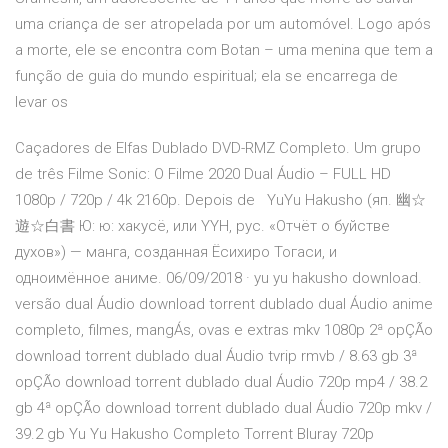
uma criança de ser atropelada por um automóvel. Logo após
a morte, ele se encontra com Botan – uma menina que tem a
função de guia do mundo espiritual; ela se encarrega de
levar os
Caçadores de Elfas Dublado DVD-RMZ Completo. Um grupo
de três Filme Sonic: O Filme 2020 Dual Áudio – FULL HD
1080p / 720p / 4k 2160p. Depois de YuYu Hakusho (яп. 幽☆
遊☆白書 Ю: ю: хакусё, или YYH, рус. «Отчёт о буйстве
духов») — манга, созданная Ёсихиро Тогаси, и
одноимённое аниме. 06/09/2018 · yu yu hakusho download.
versão dual Áudio download torrent dublado dual Áudio anime
completo, filmes, mangÁs, ovas e extras mkv 1080p 2ª opÇÃo
download torrent dublado dual Áudio tvrip rmvb / 8.63 gb 3ª
opÇÃo download torrent dublado dual Áudio 720p mp4 / 38.2
gb 4ª opÇÃo download torrent dublado dual Áudio 720p mkv /
39.2 gb Yu Yu Hakusho Completo Torrent Bluray 720p