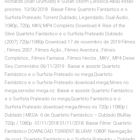
Richards (Ioan Gruffudd) e Susan Storm (Jessica Alba) estão
prestes 10/06/2018 · Baixar Filme Quarteto Fantástico e o
Surfista Prateado Torrent Dublado, Legendado, Dual Áudio,
1080p, 720p, MKV, MP4 Completo Download 4: Rise of the
Silve Quarteto Fantástico e o Surfista Prateado Dublado
(2007) 720p/1080p Download 17 de novembro de 2019 Filmes
, Filmes 2007 , Filmes Ação , Filmes Aventura , Filmes
Completos , Filmes Fantasia , Filmes Heróis , MKV , MP4 Deixe
Seu Comentário 06/11/2019 · Baixar e assistir Quarteto
Fantástico e o Surfista Prateado no mega,Quarteto
Fantástico e o Surfista Prateado download mega,filmes no
mega,servidor mega.nz. Baixar e assistir Quarteto Fantástico
e o Surfista Prateado no mega,Quarteto Fantástico e o
Surfista Prateado download mega,filmes no 720p | 1080p |
Dublado | MEGA. 6 de Quarteto Fantástico – Dublado BluRay
720p / 1080p. 01/11/2018 01/11/2018. Baixar Filme: Quarteto
Fantástico DOWNLOAD TORRENT BLURAY 1080P. Navegação
de post. Quarteto Fantástico e o Surfista Prateado – Dublado