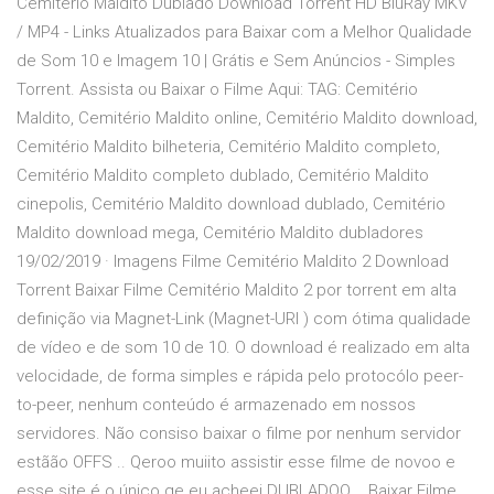
Cemitério Maldito Dublado Download Torrent HD BluRay MKV
/ MP4 - Links Atualizados para Baixar com a Melhor Qualidade
de Som 10 e Imagem 10 | Grátis e Sem Anúncios - Simples
Torrent. Assista ou Baixar o Filme Aqui: TAG: Cemitério
Maldito, Cemitério Maldito online, Cemitério Maldito download,
Cemitério Maldito bilheteria, Cemitério Maldito completo,
Cemitério Maldito completo dublado, Cemitério Maldito
cinepolis, Cemitério Maldito download dublado, Cemitério
Maldito download mega, Cemitério Maldito dubladores
19/02/2019 · Imagens Filme Cemitério Maldito 2 Download
Torrent Baixar Filme Cemitério Maldito 2 por torrent em alta
definição via Magnet-Link (Magnet-URI ) com ótima qualidade
de vídeo e de som 10 de 10. O download é realizado em alta
velocidade, de forma simples e rápida pelo protocólo peer-
to-peer, nenhum conteúdo é armazenado em nossos
servidores. Não consiso baixar o filme por nenhum servidor
estãão OFFS .. Qeroo muiito assistir esse filme de novoo e
esse site é o único qe eu acheei DUBLADOO .. Baixar Filme