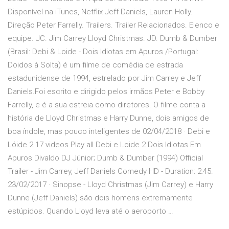
Disponível na iTunes, Netflix Jeff Daniels, Lauren Holly.
Direção Peter Farrelly. Trailers. Trailer Relacionados. Elenco e
equipe. JC. Jim Carrey Lloyd Christmas. JD. Dumb & Dumber
(Brasil: Debi & Loide - Dois Idiotas em Apuros /Portugal:
Doidos à Solta) é um filme de comédia de estrada
estadunidense de 1994, estrelado por Jim Carrey e Jeff
Daniels.Foi escrito e dirigido pelos irmãos Peter e Bobby
Farrelly, e é a sua estreia como diretores. O filme conta a
história de Lloyd Christmas e Harry Dunne, dois amigos de
boa índole, mas pouco inteligentes de 02/04/2018 · Debi e
Lóide 2 17 videos Play all Debi e Loide 2 Dois Idiotas Em
Apuros Divaldo DJ Júnior; Dumb & Dumber (1994) Official
Trailer - Jim Carrey, Jeff Daniels Comedy HD - Duration: 2:45.
23/02/2017 · Sinopse - Lloyd Christmas (Jim Carrey) e Harry
Dunne (Jeff Daniels) são dois homens extremamente
estúpidos. Quando Lloyd leva até o aeroporto …