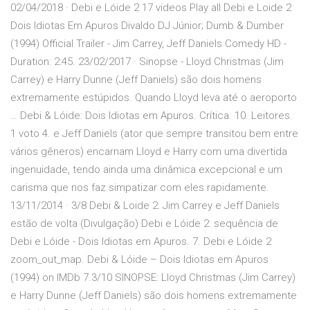
02/04/2018 · Debi e Lóide 2 17 videos Play all Debi e Loide 2
Dois Idiotas Em Apuros Divaldo DJ Júnior; Dumb & Dumber
(1994) Official Trailer - Jim Carrey, Jeff Daniels Comedy HD -
Duration: 2:45. 23/02/2017 · Sinopse - Lloyd Christmas (Jim
Carrey) e Harry Dunne (Jeff Daniels) são dois homens
extremamente estúpidos. Quando Lloyd leva até o aeroporto
… Debi & Lóide: Dois Idiotas em Apuros. Crítica. 10. Leitores.
1 voto 4. e Jeff Daniels (ator que sempre transitou bem entre
vários gêneros) encarnam Lloyd e Harry com uma divertida
ingenuidade, tendo ainda uma dinâmica excepcional e um
carisma que nos faz simpatizar com eles rapidamente.
13/11/2014 · 3/8 Debi & Loide 2: Jim Carrey e Jeff Daniels
estão de volta (Divulgação) Debi e Lóide 2: sequência de
Debi e Lóide - Dois Idiotas em Apuros. 7. Debi e Lóide 2
zoom_out_map. Debi & Lóide – Dois Idiotas em Apuros
(1994) on IMDb 7.3/10 SINOPSE: Lloyd Christmas (Jim Carrey)
e Harry Dunne (Jeff Daniels) são dois homens extremamente