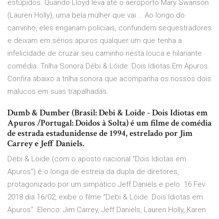
estúpidos. Quando Lloyd leva até o aeroporto Mary Swanson
(Lauren Holly), uma bela mulher que vai … Ao longo do
caminho, eles enganam policiais, confundem sequestradores
e deixam em sérios apuros qualquer um que tenha a
infelicidade de cruzar seu caminho nesta louca e hilariante
comédia. Trilha Sonora Débi & Lóide: Dois Idiotas Em Apuros.
Confira abaixo a trilha sonora que acompanha os nossos dois
malucos em suas trapalhadas.
Dumb & Dumber (Brasil: Debi & Loide - Dois Idiotas em
Apuros /Portugal: Doidos à Solta) é um filme de comédia
de estrada estadunidense de 1994, estrelado por Jim
Carrey e Jeff Daniels.
Debi & Loide (com o aposto nacional “Dois Idiotas em
Apuros”) é o longa de estreia da dupla de diretores,
protagonizado por um simpático Jeff Daniels e pelo 16 Fev
2018 dia 16/02, exibe o filme “Debi & Lóide: Dois Idiotas em
Apuros“. Elenco: Jim Carrey, Jeff Daniels, Lauren Holly, Karen