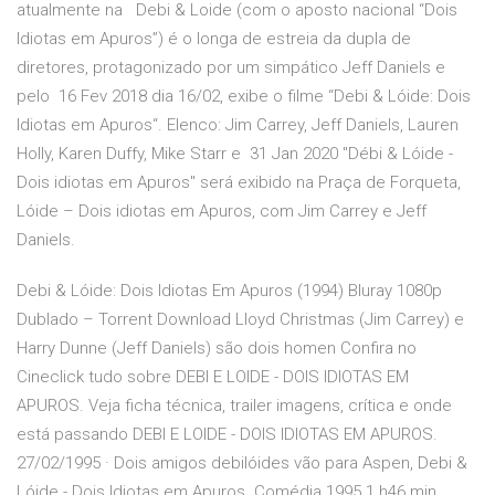
atualmente na Debi & Loide (com o aposto nacional “Dois
Idiotas em Apuros”) é o longa de estreia da dupla de
diretores, protagonizado por um simpático Jeff Daniels e
pelo 16 Fev 2018 dia 16/02, exibe o filme “Debi & Lóide: Dois
Idiotas em Apuros“. Elenco: Jim Carrey, Jeff Daniels, Lauren
Holly, Karen Duffy, Mike Starr e 31 Jan 2020 "Débi & Lóide -
Dois idiotas em Apuros" será exibido na Praça de Forqueta,
Lóide – Dois idiotas em Apuros, com Jim Carrey e Jeff
Daniels.
Debi & Lóide: Dois Idiotas Em Apuros (1994) Bluray 1080p
Dublado – Torrent Download Lloyd Christmas (Jim Carrey) e
Harry Dunne (Jeff Daniels) são dois homen Confira no
Cineclick tudo sobre DEBI E LOIDE - DOIS IDIOTAS EM
APUROS. Veja ficha técnica, trailer imagens, crítica e onde
está passando DEBI E LOIDE - DOIS IDIOTAS EM APUROS.
27/02/1995 · Dois amigos debilóides vão para Aspen, Debi &
Lóide - Dois Idiotas em Apuros. Comédia 1995 1 h46 min.