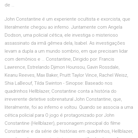
de …
John Constantine é um experiente ocultista e exorcista, que
literalmente chegou ao inferno. Juntamente com Angela
Dodson, uma policial cética, ele investiga o misterioso
assassinato da irmã gêmea dela, Isabel. As investigações
levam a dupla a um mundo sombrio, em que precisam lidar
com demônios e … Constantine, Dirigido por: Francis
Lawrence, Estrelando Djimon Hounsou, Gavin Rossdale,
Keanu Reeves, Max Baker, Pruitt Taylor Vince, Rachel Weisz,
Shia LaBeouf, Tilda Swinton - Sinopse: Baseado nos
quadrinhos Hellblazer, Constantine conta a história do
irreverente detetive sobrenatural John Constantine, que,
literalmente, foi ao inferno e voltou. Quando se associa a uma
cética policial para O jogo é protagonizado por John
Constantine (Hellblazer), personagem principal do filme
Constantine e da série de histórias em quadrinhos, Hellblazer,