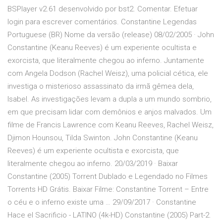
BSPlayer v2.61 desenvolvido por bst2. Comentar. Efetuar
login para escrever comentários. Constantine Legendas
Portuguese (BR) Nome da versão (release) 08/02/2005 · John
Constantine (Keanu Reeves) é um experiente ocultista e
exorcista, que literalmente chegou ao inferno. Juntamente
com Angela Dodson (Rachel Weisz), uma policial cética, ele
investiga o misterioso assassinato da irmã gêmea dela,
Isabel. As investigações levam a dupla a um mundo sombrio,
em que precisam lidar com demônios e anjos malvados. Um
filme de Francis Lawrence com Keanu Reeves, Rachel Weisz,
Djimon Hounsou, Tilda Swinton. John Constantine (Keanu
Reeves) é um experiente ocultista e exorcista, que
literalmente chegou ao inferno. 20/03/2019 · Baixar
Constantine (2005) Torrent Dublado e Legendado no Filmes
Torrents HD Grátis. Baixar Filme: Constantine Torrent – Entre
o céu e o inferno existe uma … 29/09/2017 · Constantine
Hace el Sacrificio - LATINO (4k-HD) Constantine (2005) Part-2.