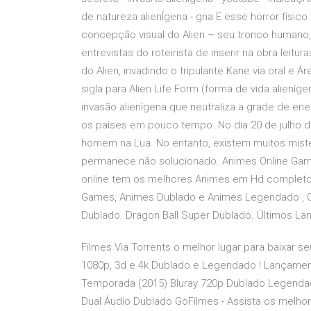
de natureza alienÍgena - gna E esse horror físi
concepção visual do Alien – seu tronco humano, 
entrevistas do roteirista de inserir na obra lei
do Alien, invadindo o tripulante Kane via oral 
sigla para Alien Life Form (forma de vida aliení
invasão alienígena que neutraliza a grade de ene
os países em pouco tempo. No dia 20 de julho 
homem na Lua. No entanto, existem muitos mist
permanece não solucionado. Animes Online Gam
online tem os melhores Animes em Hd completo,
Games, Animes Dublado e Animes Legendado , O s
Dublado. Dragon Ball Super Dublado. Últimos La
Filmes Via Torrents o melhor lugar para baixar se
1080p, 3d e 4k Dublado e Legendado ! Lançamento
Temporada (2015) Bluray 720p Dublado Legenda
Dual Áudio Dublado GoFilmes - Assista os melhore