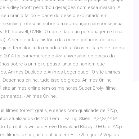
co de Ridley Scott perturbou gerações com essa invasão. A
seu crânio fálico – parte do desejo explicitado em
turas sexuais grotescas sobre o a reprodução não-consensual
e Área 51, Roswell, OVNIs, O nome dado ao personagem é uma
gena). A série conta a história das consequências de uma
rgia e tecnologia do mundo e destrói os militares de todos
de 2014 foi comemorado o 45º aniversário do pouso do
érios sobre o primeiro pouso lunar do homem que
es, Animes Dublado e Animes Legendado , O site animes
 Desenhos online, tudo isso de graça. Animes Online
ite animes online tem os melhores Super Broly- filme
nçamentos! - Animes Online.
us filmes torrent grátis, e séries com qualidade de 720p,
s atualizados de 2019 em … Falling Skies 1ª,2ª,3ª,4ª,5ª
do Torrent Download Breve Download Bluray 1080p e 720p
s filmes de ficção científica em HD 720p grátis! Veja os