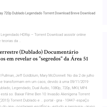
luray 720p Dublado Legendado Torrent Download Breve Download
) Legendado HDRip – Torrent Download assistir online
 teorias da …
aterrestre (Dublado) Documentário
s em revelar os "segredos" da Área 51
 Pullman, Jeff Goldblum, Mary McDonnell. No dia 2 de julho
se transformam em um caos, devido à uma 09/11/2019 ·
Dublado, Legendado, Dual Áudio, 1080p, 720p, MKV, MP4
stá so. Baixar Filme Ben 10: Invasão Alienígena Torrent
(2015) Torrent Dublado e … portal - gna - 10447- espaÇo
Ão do gna - postagem esotÉrica - estudo e pesquisa - grupo