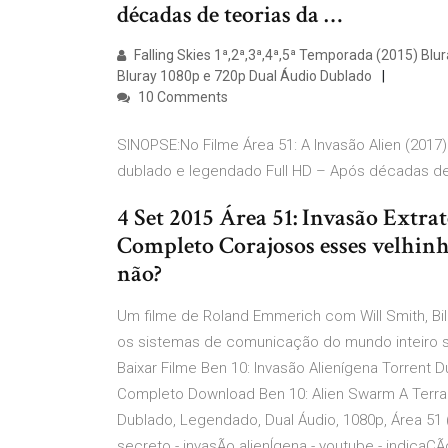
décadas de teorias da …
Falling Skies 1ª,2ª,3ª,4ª,5ª Temporada (2015) B
Bluray 1080p e 720p Dual Áudio Dublado
10 Comments
SINOPSE:No Filme Área 51: A Invasão Alien (2017
dublado e legendado Full HD – Após décadas de
4 Set 2015 Área 51: Invasão Extr
Completo Corajosos esses velhinho
não?
Um filme de Roland Emmerich com Will Smith, Bill
os sistemas de comunicação do mundo inteiro 
Baixar Filme Ben 10: Invasão Alienígena Torrent 
Completo Download Ben 10: Alien Swarm A Terra e
Dublado, Legendado, Dual Áudio, 1080p, Área 51 
secreto - invasÃo alienÍgena - youtube - indicaÇ