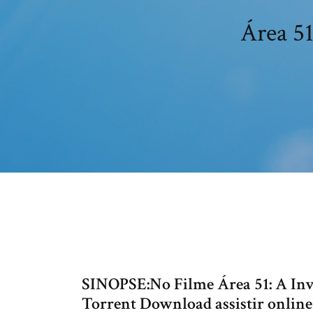
Área 51
SINOPSE:No Filme Área 51: A Inv
Torrent Download assistir online