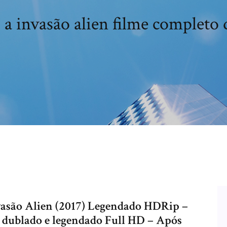
 a invasão alien filme completo
asão Alien (2017) Legendado HDRip –
 dublado e legendado Full HD – Após