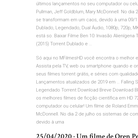
últimos lançamentos no seu computador ou celula
Pullman, Jeff Goldblum, Mary McDonnell. No dia
se transformam em um caos, devido à uma 09/11/2
Dublado, Legendado, Dual Áudio, 1080p, 720p, M
está so. Baixar Filme Ben 10: Invasão Alienígena
(2015) Torrent Dublado e …
Só aqui no MFilmesHD você encontra o melhor e 
Assista pela TV, web ou smartphone quando e ond
seus filmes torrent grátis, e séries com qualida
Lançamentos atualizados de 2019 em … Falling Sk
Legendado Torrent Download Breve Download Blu
os melhores filmes de ficção científica em HD 7
computador ou celular! Um filme de Roland Emmer
McDonnell. No dia 2 de julho os sistemas de c
devido à uma
25/04/2020 · Um filme de Oren Pel