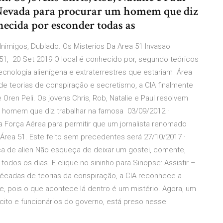
e Nevada para procurar um homem que diz
hecida por esconder todas as
 Inimigos, Dublado. Os Misterios Da Area 51 Invasao
ea 51, 20 Set 2019 O local é conhecido por, segundo teóricos
ecnologia alienígena e extraterrestres que estariam Área
de teorias de conspiração e secretismo, a CIA finalmente
Oren Peli. Os jovens Chris, Rob, Natalie e Paul resolvem
m homem que diz trabalhar na famosa 03/09/2012 ·
a Força Aérea para permitir que um jornalista renomado
Área 51. Este feito sem precedentes será 27/10/2017 ·
ca de alien Não esqueça de deixar um gostei, comente,
todos os dias. E clique no sininho para Sinopse: Assistir –
 décadas de teorias da conspiração, a CIA reconhece a
te, pois o que acontece lá dentro é um mistério. Agora, um
ito e funcionários do governo, está preso nesse