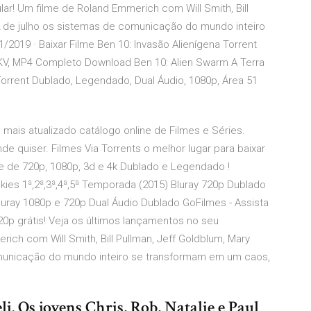
r! Um filme de Roland Emmerich com Will Smith, Bill
 2 de julho os sistemas de comunicação do mundo inteiro
019 · Baixar Filme Ben 10: Invasão Alienígena Torrent
KV, MP4 Completo Download Ben 10: Alien Swarm A Terra
 Torrent Dublado, Legendado, Dual Áudio, 1080p, Área 51
mais atualizado catálogo online de Filmes e Séries.
e quiser. Filmes Via Torrents o melhor lugar para baixar
de de 720p, 1080p, 3d e 4k Dublado e Legendado !
ies 1ª,2ª,3ª,4ª,5ª Temporada (2015) Bluray 720p Dublado
ray 1080p e 720p Dual Áudio Dublado GoFilmes - Assista
20p grátis! Veja os últimos lançamentos no seu
ich com Will Smith, Bill Pullman, Jeff Goldblum, Mary
omunicação do mundo inteiro se transformam em um caos,
i. Os jovens Chris, Rob, Natalie e Paul