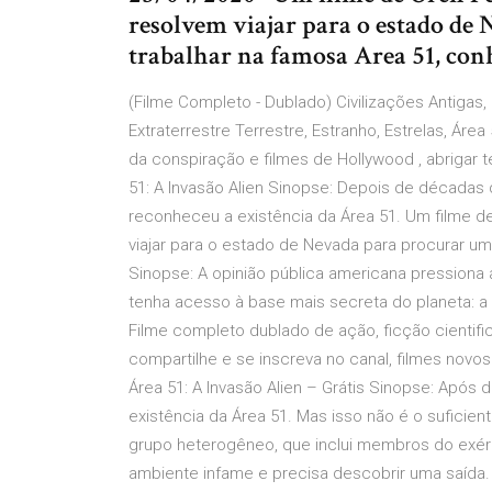
resolvem viajar para o estado d
trabalhar na famosa Area 51, con
(Filme Completo - Dublado) Civilizações Antigas,
Extraterrestre Terrestre, Estranho, Estrelas, Ár
da conspiração e filmes de Hollywood , abrigar t
51: A Invasão Alien Sinopse: Depois de décadas 
reconheceu a existência da Área 51. Um filme de 
viajar para o estado de Nevada para procurar u
Sinopse: A opinião pública americana pressiona 
tenha acesso à base mais secreta do planeta: a 
Filme completo dublado de ação, ficção cientifi
compartilhe e se inscreva no canal, filmes novos 
Área 51: A Invasão Alien – Grátis Sinopse: Após
existência da Área 51. Mas isso não é o suficien
grupo heterogêneo, que inclui membros do exérc
ambiente infame e precisa descobrir uma saída.