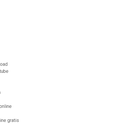
load
utube
a
online
ine gratis