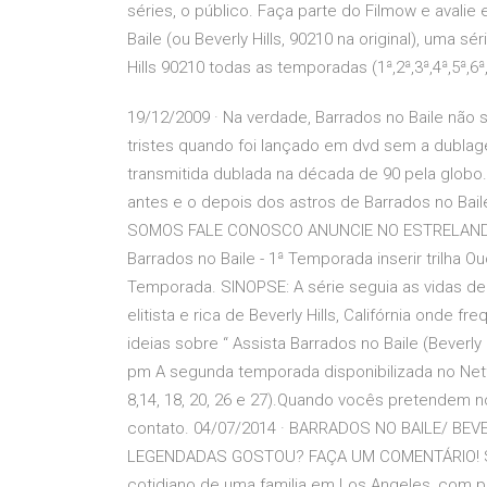
séries, o público. Faça parte do Filmow e avali
Baile (ou Beverly Hills, 90210 na original), uma s
Hills 90210 todas as temporadas (1ª,2ª,3ª,4ª,5ª,6
19/12/2009 · Na verdade, Barrados no Baile não 
tristes quando foi lançado em dvd sem a dubla
transmitida dublada na década de 90 pela globo.
antes e o depois dos astros de Barrados no Ba
SOMOS FALE CONOSCO ANUNCIE NO ESTRELANDO T
Barrados no Baile - 1ª Temporada inserir trilha Ou
Temporada. SINOPSE: A série seguia as vidas d
elitista e rica de Beverly Hills, Califórnia onde f
ideias sobre “ Assista Barrados no Baile (Beverly Hi
pm A segunda temporada disponibilizada no Netflix
8,14, 18, 20, 26 e 27).Quando vocês pretendem 
contato. 04/07/2014 · BARRADOS NO BAILE/ BE
LEGENDADAS GOSTOU? FAÇA UM COMENTÁRIO! SIN
cotidiano de uma familia em Los Angeles, com p