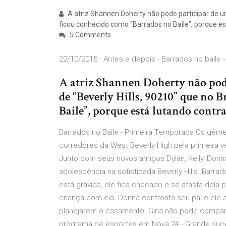
A atriz Shannen Doherty não pode participar de um
ficou conhecido como “Barrados no Baile”, porque es
5 Comments
22/10/2015 · Antes e depois - Barrados no baile 
A atriz Shannen Doherty não pod
de “Beverly Hills, 90210” que no 
Baile”, porque está lutando contr
Barrados no Baile - Primeira Temporada Os gême
corredores da West Beverly High pela primeira 
Junto com seus novos amigos Dylan, Kelly, Donna
adolescência na sofisticada Beverly Hills. Barr
está grávida, ele fica chocado e se afasta dela
criança com ela. Donna confronta seu pai e ele 
planejarem o casamento. Gina não pode compa
programa de esportes em Nova 24 - Grande suce