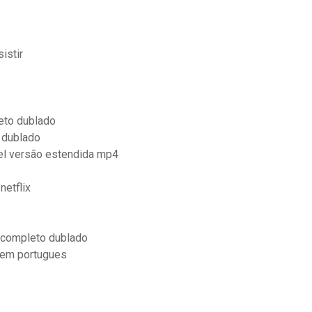
istir
eto dublado
e dublado
el versão estendida mp4
netflix
5 completo dublado
 em portugues