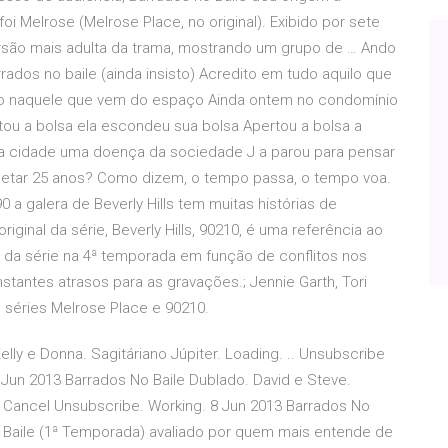
foi Melrose (Melrose Place, no original). Exibido por sete
rsão mais adulta da trama, mostrando um grupo de … Ando
ados no baile (ainda insisto) Acredito em tudo aquilo que
ito naquele que vem do espaço Ainda ontem no condomínio
u a bolsa ela escondeu sua bolsa Apertou a bolsa a
a cidade uma doença da sociedade J a parou para pensar
pletar 25 anos? Como dizem, o tempo passa, o tempo voa.
a galera de Beverly Hills tem muitas histórias de
original da série, Beverly Hills, 90210, é uma referência ao
iu da série na 4ª temporada em função de conflitos nos
stantes atrasos para as gravações.; Jennie Garth, Tori
s séries Melrose Place e 90210.
lly e Donna. Sagitáriano Júpiter. Loading. .. Unsubscribe
 Jun 2013 Barrados No Baile Dublado. David e Steve.
Cancel Unsubscribe. Working. 8 Jun 2013 Barrados No
no Baile (1ª Temporada) avaliado por quem mais entende de