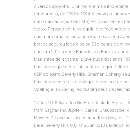
diversos spin-offs. O primeiro e mais importante 
temporadas, de 1992 a 1999, o show era uma ve
meio cansado (não desisto) Por várias vezes barr
faço e Persisto em tudo aquilo que faço Acred
que moro Uma senhora quando me avistou Aperto
branca segurou logo a bolsa São cenas da minh
que, em 2015 a série Barrados no Baile vai com
Mas antes de encantar a juventude dos anos 1990 
bastidores que o Badfish conta a seguir: O título 
CEP do bairro Beverly Hills. Shannen Doherty sa
bastidores entre ela e colegas de cena e de con
Spelling e Ian Ziering reprisaram seus papéis na
17 Jan 2018 Barrados No Baile Dublado Brenda, Ke
from Sagitáriano Júpiter? Cancel Unsubscribe. 9
Moyses P. Loading Unsubscribe from Moyses P? 
Baile. Beverly Hills 90210. 2 Jun 2010 Barrados 