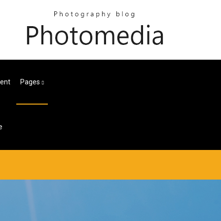
rent
Pages
e