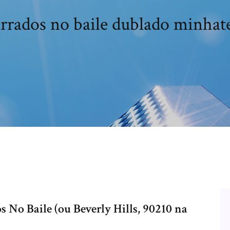
rrados no baile dublado minhat
 No Baile (ou Beverly Hills, 90210 na