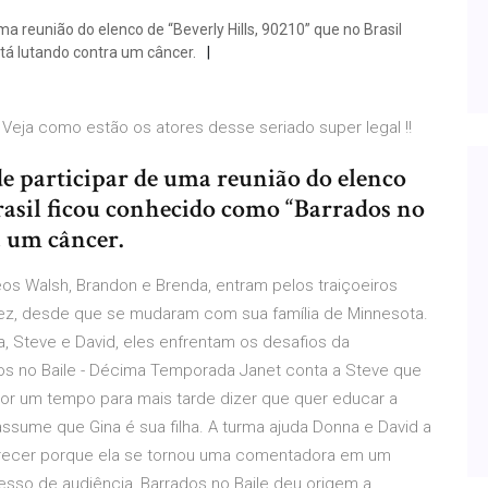
a reunião do elenco de “Beverly Hills, 90210” que no Brasil
tá lutando contra um câncer.
- Veja como estão os atores desse seriado super legal !!
e participar de uma reunião do elenco
Brasil ficou conhecido como “Barrados no
a um câncer.
os Walsh, Brandon e Brenda, entram pelos traiçoeiros
vez, desde que se mudaram com sua família de Minnesota.
, Steve e David, eles enfrentam os desafios da
ados no Baile - Décima Temporada Janet conta a Steve que
 por um tempo para mais tarde dizer que quer educar a
assume que Gina é sua filha. A turma ajuda Donna e David a
recer porque ela se tornou uma comentadora em um
sso de audiência, Barrados no Baile deu origem a