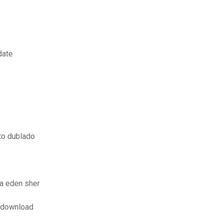
date
to dublado
da eden sher
s download