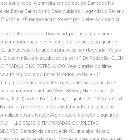
e esta série você A primeira temporada de Barrados No
érie de Baixar Barrados no Baile dublado / legendado Beverly
ª,7ª,8ª,9ª e 10ª temporadas) torrent por cleberson waltrick
se encontra muito em Download, por isso, fãs ficaram
gem em português. pois a série era um sucesso quando
 Eu achei esse site que dá pra baixa sem legenda. Veja o
ile! E quem não tem saudades da série? Da Redação. QUEM
RABALHE NO ESTRELANDO. Veja o trailer do filme
ça a trilha sonora do filme Barrados no Baile - 1ª
e um grupo de adolescentes que viviam na comunidade
requentavam o liceu fictício, West Beverly High School. 3
lls, 90210) no Netflix ” Zattoni, I.C. junho 24, 2013 às 10:54
 já inicia no episódio 3 e existem outros faltantes: 6,
normalizar essa situação?Agradeço a atenção e aguardo
VERLY HILLS 90210: 9 TEMPORADAS COMPLETAS
OPSE. Seriado da decada de 90, que abordava o
olemicas envolvendo sexo, drogas e preconceitos raciais.