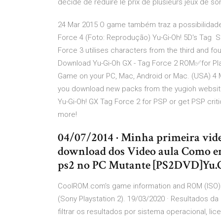
décidé de réduire le prix de plusieurs jeux de 
24 Mar 2015 O game também traz a possibilidade 
Force 4 (Foto: Reprodução) Yu-Gi-Oh! 5D's Tag Se
Force 3 utilises characters from the third and fo
Download Yu-Gi-Oh GX - Tag Force 2 ROM✅for Play
Game on your PC, Mac, Android or Mac. (USA) 4 
you download new packs from the yugioh websit
Yu-Gi-Oh! GX Tag Force 2 for PSP or get PSP crit
more!
04/07/2014 · Minha primeira vide
download dos Video aula Como e
ps2 no PC Mutante [PS2DVD]Yu.G
CoolROM.com's game information and ROM (ISO) d
(Sony Playstation 2). 19/03/2020 · Resultados d
filtrar os resultados por sistema operacional, l