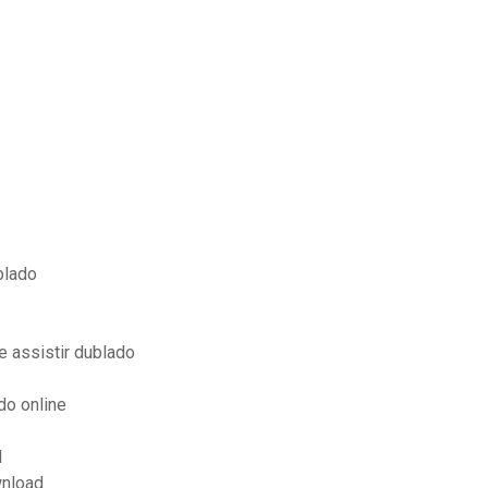
blado
e assistir dublado
do online
d
wnload