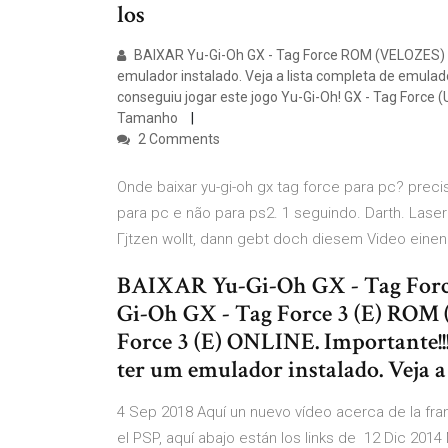
los
BAIXAR Yu-Gi-Oh GX - Tag Force ROM (VELOZES) Imp
emulador instalado. Veja a lista completa de emulad
conseguiu jogar este jogo Yu-Gi-Oh! GX - Tag Force 
Tamanho
2 Comments
Onde baixar yu-gi-oh gx tag force para pc? preci
para pc e não para ps2. 1 seguindo. Darth. Laser
Гјtzen wollt, dann gebt doch diesem Video eine
BAIXAR Yu-Gi-Oh GX - Tag For
Gi-Oh GX - Tag Force 3 (E) RO
Force 3 (E) ONLINE. Importante!!!
ter um emulador instalado. Veja a
4 Sep 2018 Aquí un nuevo vídeo acerca de la fran
el PSP, aquí abajo están los links de 12 Dic 2014 