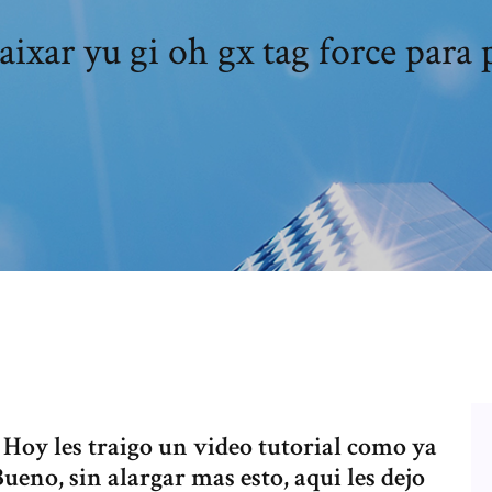
aixar yu gi oh gx tag force para 
 Hoy les traigo un video tutorial como ya
Bueno, sin alargar mas esto, aqui les dejo