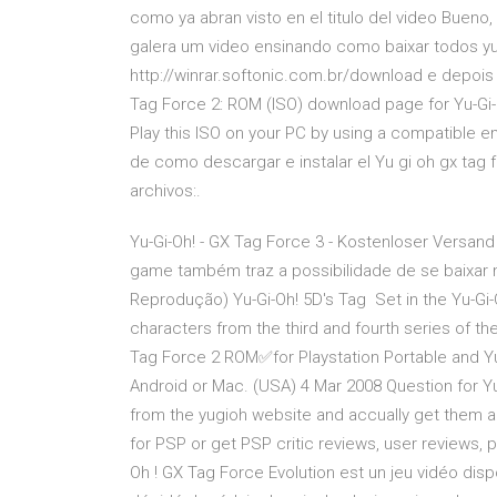
como ya abran visto en el titulo del video Bueno,
galera um video ensinando como baixar todos y
http://winrar.softonic.com.br/download e depois
Tag Force 2: ROM (ISO) download page for Yu-Gi-O
Play this ISO on your PC by using a compatible e
de como descargar e instalar el Yu gi oh gx tag 
archivos:.
Yu-Gi-Oh! - GX Tag Force 3 - Kostenloser Versand
game também traz a possibilidade de se baixar n
Reprodução) Yu-Gi-Oh! 5D's Tag Set in the Yu-Gi-O
characters from the third and fourth series of t
Tag Force 2 ROM✅for Playstation Portable and Yu
Android or Mac. (USA) 4 Mar 2008 Question for 
from the yugioh website and accually get them 
for PSP or get PSP critic reviews, user reviews,
Oh ! GX Tag Force Evolution est un jeu vidéo disp