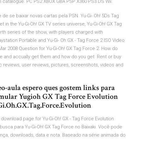
son catalogue. PC PS2 XBOX GBA PSP X360 PS3 DS Wii.
de se baixar novas cartas pela PSN. Yu-Gi- Oh! 5Ds Tag
t in the Yu-Gi-Oh! GX TV series universe, Yu-Gi-Oh! GX Tag
urth series of the show, with players charged with
station Portable and Yu-Gi- Oh GX - Tag Force 2 ISO Video
Mar 2008 Question for Yu-Gi-Oh! GX Tag Force 2. How do
e and accually get them and how do you get Rent or buy
ic reviews, user reviews, pictures, screenshots, videos and
o-aula espero ques gostem links para
mular Yugioh GX Tag Force Evolution
i.Oh.GX.Tag.Force.Evolution
ownload page for Yu-Gi-Oh! GX - Tag Force Evolution
a busca para Yu-Gi-Oh! GX Tag Force no Baixaki. Você pode
icença, downloads, data e nota. Baseado na série animada do