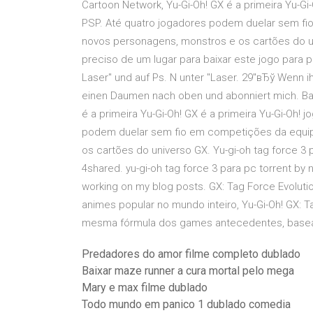
Cartoon Network, Yu-Gi-Oh! GX é a primeira Yu-Gi-
PSP. Até quatro jogadores podem duelar sem f
novos personagens, monstros e os cartões do un
preciso de um lugar para baixar este jogo para p
Laser" und auf Ps. N unter "Laser. 29"вЂў Wenn i
einen Daumen nach oben und abonniert mich. Ba
é a primeira Yu-Gi-Oh! GX é a primeira Yu-Gi-Oh! 
podem duelar sem fio em competições da equi
os cartões do universo GX. Yu-gi-oh tag force 3
4shared. yu-gi-oh tag force 3 para pc torrent by n
working on my blog posts. GX: Tag Force Evolut
animes popular no mundo inteiro, Yu-Gi-Oh! GX: Ta
mesma fórmula dos games antecedentes, basea
Predadores do amor filme completo dublado
Baixar maze runner a cura mortal pelo mega
Mary e max filme dublado
Todo mundo em panico 1 dublado comedia