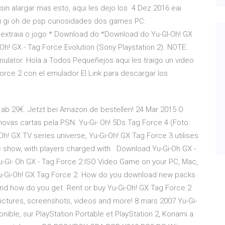
 sin alargar mas esto, aqui les dejo los 4 Dez 2016 eai
u gi oh de psp curiosidades dos games PC:
 extraia o jogo * Download do *Download do Yu-GI-Oh! GX
h! GX - Tag Force Evolution (Sony Playstation 2). NOTE:
mulator. Hola a Todos Pequeñejos aqui les traigo un video
force 2 con el emulador El Link para descargar los
 ab 29€. Jetzt bei Amazon.de bestellen! 24 Mar 2015 O
ovas cartas pela PSN. Yu-Gi- Oh! 5Ds Tag Force 4 (Foto:
h! GX TV series universe, Yu-Gi-Oh! GX Tag Force 3 utilises
he show, with players charged with Download Yu-Gi-Oh GX -
-Gi- Oh GX - Tag Force 2 ISO Video Game on your PC, Mac,
Yu-Gi-Oh! GX Tag Force 2. How do you download new packs
and how do you get Rent or buy Yu-Gi-Oh! GX Tag Force 2
 pictures, screenshots, videos and more! 8 mars 2007 Yu-Gi-
onible, sur PlayStation Portable et PlayStation 2, Konami a