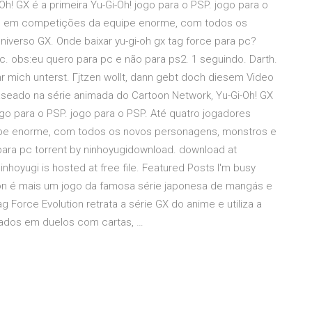
Oh! GX é a primeira Yu-Gi-Oh! jogo para o PSP. jogo para o
io em competições da equipe enorme, com todos os
iverso GX. Onde baixar yu-gi-oh gx tag force para pc?
c. obs:eu quero para pc e não para ps2. 1 seguindo. Darth.
hr mich unterst. Гјtzen wollt, dann gebt doch diesem Video
seado na série animada do Cartoon Network, Yu-Gi-Oh! GX
jogo para o PSP. jogo para o PSP. Até quatro jogadores
pe enorme, com todos os novos personagens, monstros e
 para pc torrent by ninhoyugidownload. download at
inhoyugi is hosted at free file. Featured Posts I'm busy
ion é mais um jogo da famosa série japonesa de mangás e
g Force Evolution retrata a série GX do anime e utiliza a
dos em duelos com cartas, …