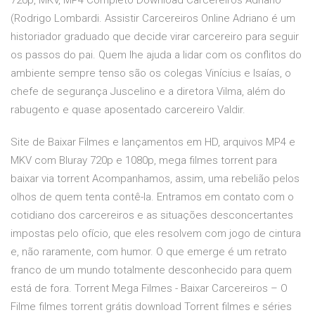
720p, MKV, MP4 Completo Download Carcereiros Adriano
(Rodrigo Lombardi. Assistir Carcereiros Online Adriano é um
historiador graduado que decide virar carcereiro para seguir
os passos do pai. Quem lhe ajuda a lidar com os conflitos do
ambiente sempre tenso são os colegas Vinícius e Isaías, o
chefe de segurança Juscelino e a diretora Vilma, além do
rabugento e quase aposentado carcereiro Valdir.
Site de Baixar Filmes e lançamentos em HD, arquivos MP4 e
MKV com Bluray 720p e 1080p, mega filmes torrent para
baixar via torrent Acompanhamos, assim, uma rebelião pelos
olhos de quem tenta contê-la. Entramos em contato com o
cotidiano dos carcereiros e as situações desconcertantes
impostas pelo ofício, que eles resolvem com jogo de cintura
e, não raramente, com humor. O que emerge é um retrato
franco de um mundo totalmente desconhecido para quem
está de fora. Torrent Mega Filmes - Baixar Carcereiros – O
Filme filmes torrent grátis download Torrent filmes e séries