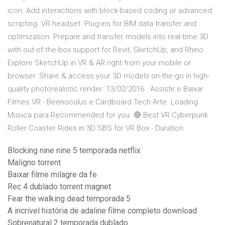
icon. Add interactions with block-based coding or advanced
scripting. VR headset Plug-ins for BIM data transfer and
optimization. Prepare and transfer models into real-time 3D
with out-of-the-box support for Revit, SketchUp, and Rhino.
Explore SketchUp in VR & AR right from your mobile or
browser. Share & access your 3D models on-the-go in high-
quality photorealistic render. 13/02/2016 · Assistir e Baixar
Filmes VR - Beenoculus e Cardboard Tech Arte. Loading
Musica para Recommended for you. 🔴 Best VR Cyberpunk
Roller Coaster Rides in 3D SBS for VR Box - Duration:
Blocking nine nine 5 temporada netflix
Maligno torrent
Baixar filme milagre da fe
Rec 4 dublado torrent magnet
Fear the walking dead temporada 5
A incrível história de adaline filme completo download
Sobrenatural 2 temporada dublado