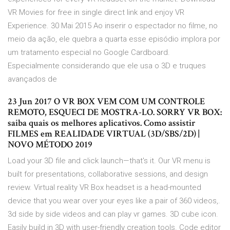
VR Movies for free in single direct link and enjoy VR
Experience. 30 Mai 2015 Ao inserir o espectador no filme, no
meio da ação, ele quebra a quarta esse episódio implora por
um tratamento especial no Google Cardboard.
Especialmente considerando que ele usa o 3D e truques
avançados de
23 Jun 2017 O VR BOX VEM COM UM CONTROLE
REMOTO, ESQUECI DE MOSTRA-LO. SORRY VR BOX:
saiba quais os melhores aplicativos. Como assistir
FILMES em REALIDADE VIRTUAL (3D/SBS/2D) |
NOVO MÉTODO 2019
Load your 3D file and click launch—that's it. Our VR menu is
built for presentations, collaborative sessions, and design
review. Virtual reality VR Box headset is a head-mounted
device that you wear over your eyes like a pair of 360 videos,.
3d side by side videos and can play vr games. 3D cube icon.
Easily build in 3D with user-friendly creation tools. Code editor