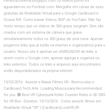
Filmes3Dcinema.blogspot.com Os vídeos porno RV
aguardam-no no Pornhub.com. Mergulhe em cenas de sexo
gratuitas de Realidade Virtual para o Google Cardboard e
Oculus Rift. Como baixar Vídeos 360º do YouTube. Não faz
muito tempo que os vídeos de 360 graus surgiram. Eles são
criados com um sistema de câmera que grava
simultaneamente todos os 360 graus de uma cena. Apenas
pegamos links que já estão na internet e organizamos para o
usuário. Nosso site é apenas um AGREGADOR de links, e
assim como o Google.com, apenas agrega e organiza os
links externos. Todos os links e arquivos aqui encontrados
estão disponibilizados na própria internet.
13/02/2016 · Assistir e Baixar Filmes VR - Beenoculus e
Cardboard Tech Arte. Loading Musica para Recommended
for you. 🔴 Best VR Cyberpunk Roller Coaster Rides in 3D SBS
for VR Box - Duration: 19/10/2016 · Como assistir filmes em
Realidade Virtual "VR" | (Cardboard,LookVR,VR