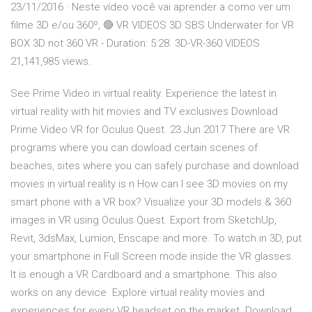
23/11/2016 · Neste vídeo você vai aprender a como ver um
filme 3D e/ou 360º, 🔴 VR VIDEOS 3D SBS Underwater for VR
BOX 3D not 360 VR - Duration: 5:28. 3D-VR-360 VIDEOS
21,141,985 views.
See Prime Video in virtual reality. Experience the latest in
virtual reality with hit movies and TV exclusives Download
Prime Video VR for Oculus Quest. 23 Jun 2017 There are VR
programs where you can dowload certain scenes of
beaches, sites where you can safely purchase and download
movies in virtual reality is n How can I see 3D movies on my
smart phone with a VR box? Visualize your 3D models & 360
images in VR using Oculus Quest. Export from SketchUp,
Revit, 3dsMax, Lumion, Enscape and more. To watch in 3D, put
your smartphone in Full Screen mode inside the VR glasses.
It is enough a VR Cardboard and a smartphone. This also
works on any device Explore virtual reality movies and
experiences for every VR headset on the market. Download