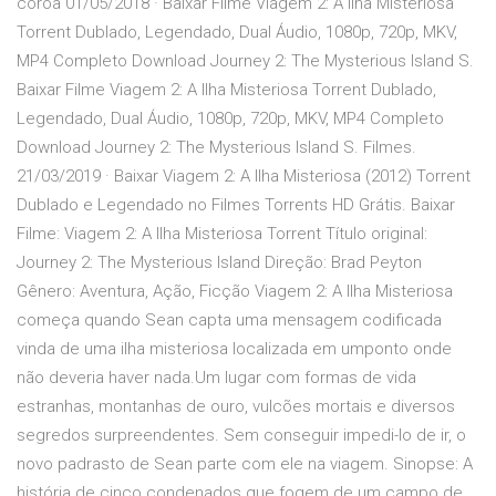
coroa 01/05/2018 · Baixar Filme Viagem 2: A Ilha Misteriosa
Torrent Dublado, Legendado, Dual Áudio, 1080p, 720p, MKV,
MP4 Completo Download Journey 2: The Mysterious Island S.
Baixar Filme Viagem 2: A Ilha Misteriosa Torrent Dublado,
Legendado, Dual Áudio, 1080p, 720p, MKV, MP4 Completo
Download Journey 2: The Mysterious Island S. Filmes.
21/03/2019 · Baixar Viagem 2: A Ilha Misteriosa (2012) Torrent
Dublado e Legendado no Filmes Torrents HD Grátis. Baixar
Filme: Viagem 2: A Ilha Misteriosa Torrent Título original:
Journey 2: The Mysterious Island Direção: Brad Peyton
Gênero: Aventura, Ação, Ficção Viagem 2: A Ilha Misteriosa
começa quando Sean capta uma mensagem codificada
vinda de uma ilha misteriosa localizada em umponto onde
não deveria haver nada.Um lugar com formas de vida
estranhas, montanhas de ouro, vulcões mortais e diversos
segredos surpreendentes. Sem conseguir impedi-lo de ir, o
novo padrasto de Sean parte com ele na viagem. Sinopse: A
história de cinco condenados que fogem de um campo de