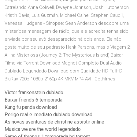
Estrelando Anna Colwell, Dwayne Johnson, Josh Hutcherson,
Kristin Davis, Luis Guzmán, Michael Caine, Stephen Caudill,
Vanessa Hudgens - Sinopse: Sean Anderson descobre uma
misteriosa mensagem de rádio, que ele acredita tenha sido
enviada por seu avô desaparecido há dois anos. Ele não
gosta muito de seu padrasto Hank Parsons, mas o Viagem 2:
A Ilha Misteriosa (Journey 2: The Mysterious Island) Baixar
Filme via Torrent Download Magnet Completo Dual Áudio
Dublado Legendado Download com Qualidade HD FullHD
BluRay 720p 1080p 2160p 4K MKV MP4 AVI | GetFilmes
Victor frankenstein dublado
Baixar friends 6 temporada
Kung fu panda download
Perigo real e imediato dublado download
As novas aventuras de christine assistir online
Musica we are the world legendado
Game of thrones 1 temporada hd torrent