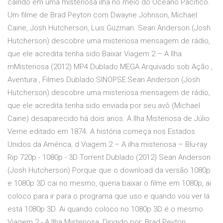
caindo em uma misteriosa ilha no meio do Oceano Pacífico.
Um filme de Brad Peyton com Dwayne Johnson, Michael
Caine, Josh Hutcherson, Luis Guzman. Sean Anderson (Josh
Hutcherson) descobre uma misteriosa mensagem de rádio,
que ele acredita tenha sido Baixar Viagem 2 – A Ilha
mMisteriosa (2012) MP4 Dublado MEGA Arquivado sob Ação ,
Aventura , Filmes Dublado SINOPSE:Sean Anderson (Josh
Hutcherson) descobre uma misteriosa mensagem de rádio,
que ele acredita tenha sido enviada por seu avô (Michael
Caine) desaparecido há dois anos. A Ilha Misteriosa de Júlio
Verne editado em 1874. A história começa nos Estados
Unidos da América, d Viagem 2 – A ilha misteriosa – Blu-ray
Rip 720p - 1080p - 3D Torrent Dublado (2012) Sean Anderson
(Josh Hutcherson) Porque que o download da versão 1080p
e 1080p 3D cai no mesmo, queria baixar o filme em 1080p, ai
coloco para ir para o programa que uso e quando vou ver lá
está 1080p 3D. Ai quando coloco no 1080p 3D é o mesmo.
Viagem 2 - A Ilha Misteriosa, Dirigido por: Brad Peyton,