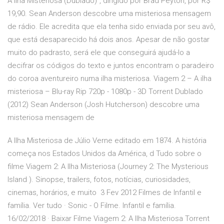
A Ilha Misteriosa (Dublado)", dirigido por Brad Peyton, por R$
19,90. Sean Anderson descobre uma misteriosa mensagem
de rádio. Ele acredita que ela tenha sido enviada por seu avô,
que está desaparecido há dois anos. Apesar de não gostar
muito do padrasto, será ele que conseguirá ajudá-lo a
decifrar os códigos do texto e juntos encontram o paradeiro
do coroa aventureiro numa ilha misteriosa. Viagem 2 – A ilha
misteriosa – Blu-ray Rip 720p - 1080p - 3D Torrent Dublado
(2012) Sean Anderson (Josh Hutcherson) descobre uma
misteriosa mensagem de
A Ilha Misteriosa de Júlio Verne editado em 1874. A história
começa nos Estados Unidos da América, d Tudo sobre o
filme Viagem 2: A Ilha Misteriosa (Journey 2: The Mysterious
Island ). Sinopse, trailers, fotos, notícias, curiosidades,
cinemas, horários, e muito 3 Fev 2012 Filmes de Infantil e
família. Ver tudo · Sonic - O Filme. Infantil e família.
16/02/2018 · Baixar Filme Viagem 2: A Ilha Misteriosa Torrent