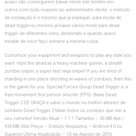
acaso não conseguirem baixar neste site tentem em
outros.com todo respeito ao administrador deste .o método
de instalação é o mesmo que já expliquei. para mods de
dead trigger.eu mesmo já baixei vários mods para dead
trigger de diferentes sites, desinstalo e quando quero
instalar de novo faço sempre a mesma coisa.
Customize your equipment and weapons to play any style you
want. Hunt the dead as a heavy machine gunner, a stealth
zombie sniper, a super fast ninja sniper! If you are tired of
standing in one place shooting at waves of zombies, then this
is the game for you. Special Forces Group Dead Trigger is a
free-movement first person shooter (FPS). Baixe Dead
Trigger 2 DE GRAÇA e salve o mundo no melhor atirador de
zombies Dead Trigger 2 Mate todos os zombies que vier a
seu caminho! Versão Atual – 1.1.1 Tamanho – 26 MB Apk /
435 MB Obb Preço – Gratuito Requisitos – Android 4.0 ou
Superior Última Atualização – 10 de Agosto de 2016