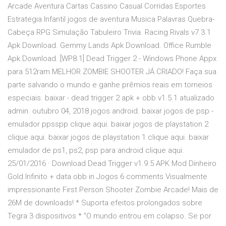
Arcade Aventura Cartas Cassino Casual Corridas Esportes
Estrategia Infantil jogos de aventura Musica Palavras Quebra-
Cabeça RPG Simulação Tabuleiro Trivia. Racing Rivals v7.3.1
Apk Download. Gemmy Lands Apk Download. Office Rumble
Apk Download. [WP8.1] Dead Trigger 2 - Windows Phone Appx
para 512ram MELHOR ZOMBIE SHOOTER JÁ CRIADO! Faça sua
parte salvando o mundo e ganhe prêmios reais em torneios
especiais. baixar - dead trigger 2 apk + obb v1.5.1 atualizado
admin. outubro 04, 2018 jogos android. baixar jogos de psp -
emulador ppsspp clique aqui. baixar jogos de playstation 2
clique aqui. baixar jogos de playstation 1 clique aqui. baixar
emulador de ps1, ps2, psp para android clique aqui.
25/01/2016 · Download Dead Trigger v1.9.5 APK Mod Dinheiro
Gold Infinito + data obb in Jogos 6 comments Visualmente
impressionante First Person Shooter Zombie Arcade! Mais de
26M de downloads! * Suporta efeitos prolongados sobre
Tegra 3 dispositivos * "O mundo entrou em colapso. Se por