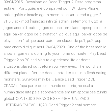
09/04/2015 · Download do Dead Trigger 2. Esse programa
está em Português e é compatível com Windows Phone,
baixe grátis e instale agora mesmo! baixar - dead trigger 2
v1.5.0 apk mod [munição infinita] admin. setembro 17, 2018
jogos android. baixar jogos de psp - emulador ppsspp clique
aqui. baixar jogos de playstation 2 clique aqui. baixar jogos de
playstation 1 clique aqui. baixar emulador de ps1, ps2, psp
para android clique aqui. 24/04/2020 · One of the best mobile
shooter games is coming to your home computer. Play Dead
Trigger 2 on PC and Mac to experience life or death
situations played out before your very eyes. The world is a
different place after the dead started to turn into flesh eating
monsters. Survivors may be … Baixe Dead Trigger 2 DE
GRAÇA e faça parte de um mundo sombrio, no qual a
humanidade luta pela sobrevivência em um apocalipse zumbi
global. CONTEÚDO IMENSO E SEMPRE ATUALIZADO.
HISTÓRIAS EM EVOLUÇÃO. Dead Trigger 2 está sempre