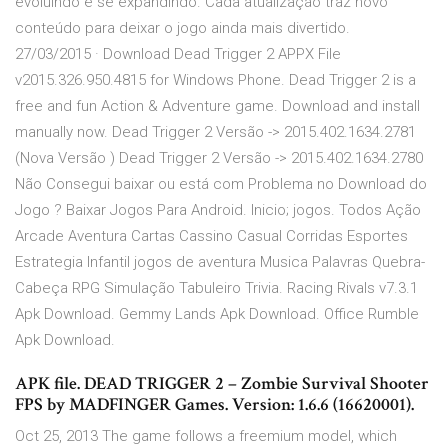
evoluindo e se expandindo. Cada atualização traz novo
conteúdo para deixar o jogo ainda mais divertido.
27/03/2015 · Download Dead Trigger 2 APPX File
v2015.326.950.4815 for Windows Phone. Dead Trigger 2 is a
free and fun Action & Adventure game. Download and install
manually now. Dead Trigger 2 Versão -> 2015.402.1634.2781
(Nova Versão ) Dead Trigger 2 Versão -> 2015.402.1634.2780
Não Consegui baixar ou está com Problema no Download do
Jogo ? Baixar Jogos Para Android. Inicio; jogos. Todos Ação
Arcade Aventura Cartas Cassino Casual Corridas Esportes
Estrategia Infantil jogos de aventura Musica Palavras Quebra-
Cabeça RPG Simulação Tabuleiro Trivia. Racing Rivals v7.3.1
Apk Download. Gemmy Lands Apk Download. Office Rumble
Apk Download.
APK file. DEAD TRIGGER 2 – Zombie Survival Shooter
FPS by MADFINGER Games. Version: 1.6.6 (16620001).
Oct 25, 2013 The game follows a freemium model, which