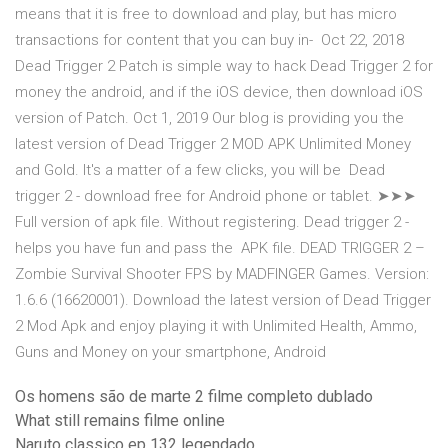
means that it is free to download and play, but has micro
transactions for content that you can buy in- Oct 22, 2018
Dead Trigger 2 Patch is simple way to hack Dead Trigger 2 for
money the android, and if the iOS device, then download iOS
version of Patch. Oct 1, 2019 Our blog is providing you the
latest version of Dead Trigger 2 MOD APK Unlimited Money
and Gold. It's a matter of a few clicks, you will be Dead
trigger 2 - download free for Android phone or tablet. ➤➤➤
Full version of apk file. Without registering. Dead trigger 2 -
helps you have fun and pass the APK file. DEAD TRIGGER 2 –
Zombie Survival Shooter FPS by MADFINGER Games. Version:
1.6.6 (16620001). Download the latest version of Dead Trigger
2 Mod Apk and enjoy playing it with Unlimited Health, Ammo,
Guns and Money on your smartphone, Android
Os homens são de marte 2 filme completo dublado
What still remains filme online
Naruto classico ep 132 legendado