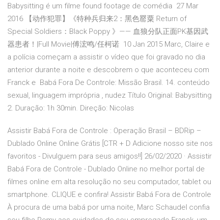
Babysitting é um filme found footage de comédia 27 Mar
2016 【动作犯罪】《特种兵归来2：黑色罂粟 Return of
Special Soldiers：Black Poppy 》—— 血狼分队正面PK基因武
器患者！|Full Movie|傅浤鸣/任柯诺 10 Jan 2015 Marc, Claire e
a polícia começam a assistir o vídeo que foi gravado no dia
anterior durante a noite e descobrem o que aconteceu com
Franck e Babá Fora De Controle: Missão Brasil. 14. conteúdo
sexual, linguagem imprópria , nudez Título Original: Babysitting
2. Duração: 1h 30min. Direção: Nicolas
Assistir Babá Fora de Controle : Operação Brasil – BDRip –
Dublado Online Online Grátis [CTR + D Adicione nosso site nos
favoritos - Divulguem para seus amigos!!] 26/02/2020 · Assistir
Babá Fora de Controle - Dublado Online no melhor portal de
filmes online em alta resolução no seu computador, tablet ou
smartphone. CLIQUE e confira! Assistir Babá Fora de Controle
À procura de uma babá por uma noite, Marc Schaudel confia