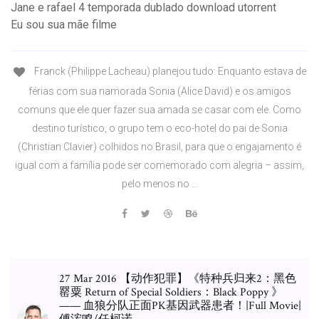
Jane e rafael 4 temporada dublado download utorrent
Eu sou sua mãe filme
Franck (Philippe Lacheau) planejou tudo: Enquanto estava de
férias com sua namorada Sonia (Alice David) e os amigos
comuns que ele quer fazer sua amada se casar com ele. Como
destino turístico, o grupo tem o eco-hotel do pai de Sonia
(Christian Clavier) colhidos no Brasil, para que o engajamento é
igual com a família pode ser comemorado com alegria – assim,
pelo menos no …
27 Mar 2016 【动作犯罪】《特种兵归来2：黑色
罂粟 Return of Special Soldiers：Black Poppy 》
—— 血狼分队正面PK基因武器患者！|Full Movie|