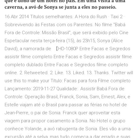
que é dono de um hotel no país. Em uma visita a uma
caverna, a avó de Sonya se junta a eles no passeio.
16 Abr 2014 Títulos semelhantes. A Hora do Rush · Taxi 2 ·
Sobrevivendo às Festas com os Parentes. No filme "Babá
Fora de Controle: Missão Brasil", que será exibido pelo Cine
Espetacular nesta terça-feira (15), às 23h15, Sonya (Alice
David), a namorada de 【HD-1080P Entre Facas e Segredos
assistir filme completo Entre Facas e Segredos assistir filme
completo dublado Entre Facas e Segredos filme completo
online. 2. Retweeted. 2. Like. 13. Liked. 13. Thanks. Twitter will
use this to make your Título: Facas para fora Filme completo
Lançamento: 2019-11-27 Qualidade: Assistir Babá Fora de
Controle: Operação Brasil, Franck, Sonia, Sam, Ernest, Alex, e
Estelle viajam até o Brasil para passar as férias no hotel de
Jean-Pierre, o pai de Sonia. Franck quer aproveitar esta
viagem para propor casamento a Sonia. No Hotel o grupo
conhece Yolande, a avó rabugenta de Sonia. Eles vão a uma
excursão até a selva, mas tudo começa a dar errado e suas