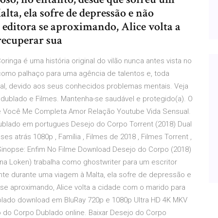
ta, ela sofre de depressão e não
editora se aproximando, Alice volta a
recuperar sua
ringa é uma história original do vilão nunca antes vista no
 como palhaço para uma agência de talentos e, toda
l, devido aos seus conhecidos problemas mentais. Veja
o dublado e Filmes. Mantenha-se saudável e protegido(a). O
ce Você Me Completa Amor Relação Youtube Vida Sensual.
dublado em portugues Desejo do Corpo Torrent (2018) Dual
 atrás 1080p , Família , Filmes de 2018 , Filmes Torrent ,
 Sinopse: Enfim No Filme Download Desejo do Corpo (2018)
na Loken) trabalha como ghostwriter para um escritor
te durante uma viagem à Malta, ela sofre de depressão e
e aproximando, Alice volta a cidade com o marido para
ublado download em BluRay 720p e 1080p Ultra HD 4K MKV
o do Corpo Dublado online. Baixar Desejo do Corpo