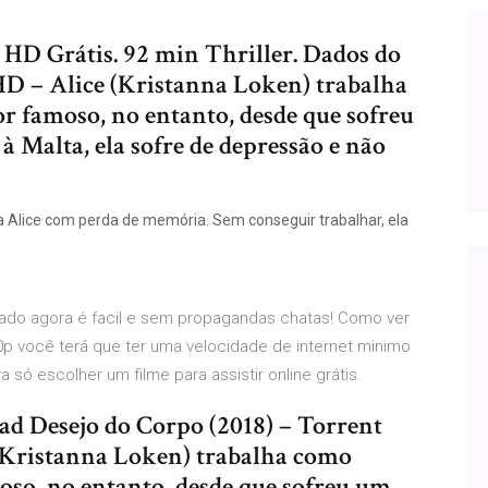
 HD Grátis. 92 min Thriller. Dados do
HD – Alice (Kristanna Loken) trabalha
r famoso, no entanto, desde que sofreu
 Malta, ela sofre de depressão e não
 Alice com perda de memória. Sem conseguir trabalhar, ela
ndado agora é facil e sem propagandas chatas! Como ver
0p você terá que ter uma velocidade de internet minimo
 só escolher um filme para assistir online grátis.
d Desejo do Corpo (2018) – Torrent
Kristanna Loken) trabalha como
oso, no entanto, desde que sofreu um