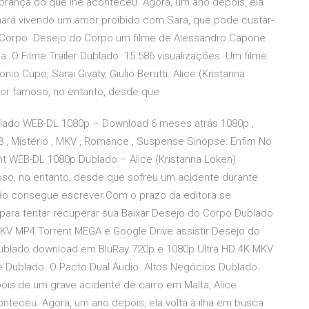
brança do que lhe aconteceu. Agora, um ano depois, ela
nará vivendo um amor proibido com Sara, que pode custar-
do Corpo. Desejo do Corpo um filme de Alessandro Capone
 O Filme Trailer Dublado. 15 586 visualizações. Um filme
 Cupo, Sarai Givaty, Giulio Berutti. Alice (Kristanna
tor famoso, no entanto, desde que
ublado WEB-DL 1080p – Download 6 meses atrás 1080p ,
4.3 , Mistério , MKV , Romance , Suspense Sinopse: Enfim No
t WEB-DL 1080p Dublado – Alice (Kristanna Loken)
oso, no entanto, desde que sofreu um acidente durante
não consegue escrever.Com o prazo da editora se
 para tentar recuperar sua Baixar Desejo do Corpo Dublado
KV MP4 Torrent MEGA e Google Drive assistir Desejo do
Dublado download em BluRay 720p e 1080p Ultra HD 4K MKV
e Dublado. O Pacto Dual Áudio. Altos Negócios Dublado.
s de um grave acidente de carro em Malta, Alice
teceu. Agora, um ano depois, ela volta à ilha em busca