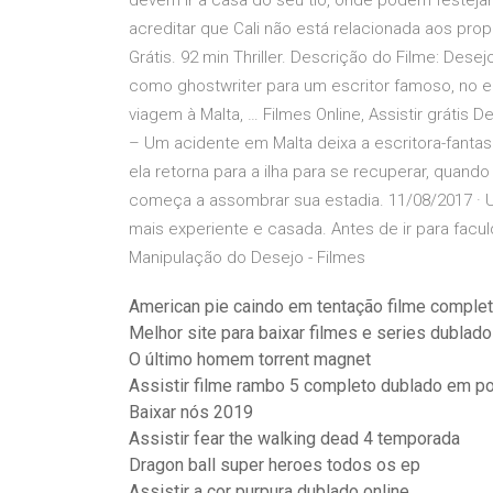
devem ir à casa do seu tio, onde podem festejar
acreditar que Cali não está relacionada aos prop
Grátis. 92 min Thriller. Descrição do Filme: Dese
como ghostwriter para um escritor famoso, no 
viagem à Malta, … Filmes Online, Assistir grátis
– Um acidente em Malta deixa a escritora-fanta
ela retorna para a ilha para se recuperar, quan
começa a assombrar sua estadia. 11/08/2017 ·
mais experiente e casada. Antes de ir para facu
Manipulação do Desejo - Filmes
American pie caindo em tentação filme complet
Melhor site para baixar filmes e series dublado
O último homem torrent magnet
Assistir filme rambo 5 completo dublado em p
Baixar nós 2019
Assistir fear the walking dead 4 temporada
Dragon ball super heroes todos os ep
Assistir a cor purpura dublado online