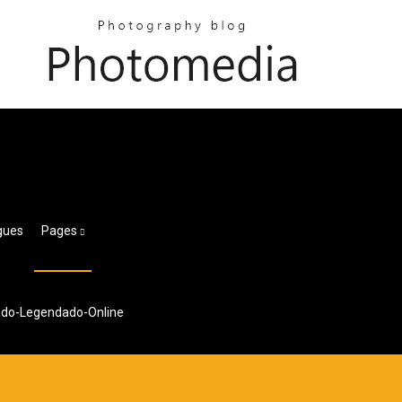
gues
Pages
ado-Legendado-Online