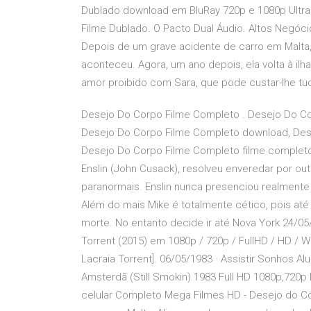
Dublado download em BluRay 720p e 1080p Ultra
Filme Dublado. O Pacto Dual Áudio. Altos Negó
Depois de um grave acidente de carro em Malta
aconteceu. Agora, um ano depois, ela volta à i
amor proibido com Sara, que pode custar-lhe tu
Desejo Do Corpo Filme Completo . Desejo Do C
Desejo Do Corpo Filme Completo download, Des
Desejo Do Corpo Filme Completo filme completo 
Enslin (John Cusack), resolveu enveredar por o
paranormais. Enslin nunca presenciou realmente al
Além do mais Mike é totalmente cético, pois até
morte. No entanto decide ir até Nova York 24/05
Torrent (2015) em 1080p / 720p / FullHD / HD /
Lacraia Torrent]. 06/05/1983 · Assistir Sonhos 
Amsterdã (Still Smokin) 1983 Full HD 1080p,720p
celular Completo Mega Filmes HD - Desejo do 