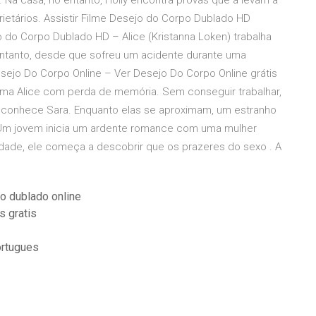
. Na casa, no entanto, Holly encontra provas que a levam a
rietários. Assistir Filme Desejo do Corpo Dublado HD
jo do Corpo Dublado HD – Alice (Kristanna Loken) trabalha
entanto, desde que sofreu um acidente durante uma
 Desejo Do Corpo Online – Ver Desejo Do Corpo Online grátis
sma Alice com perda de memória. Sem conseguir trabalhar,
do conhece Sara. Enquanto elas se aproximam, um estranho
 Um jovem inicia um ardente romance com uma mulher
ldade, ele começa a descobrir que os prazeres do sexo . A
o dublado online
s gratis
ortugues