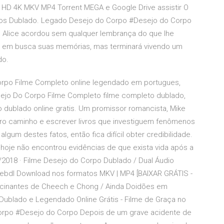
 HD 4K MKV MP4 Torrent MEGA e Google Drive assistir O
cios Dublado. Legado Desejo do Corpo #Desejo do Corpo
, Alice acordou sem qualquer lembrança do que lhe
lha em busca suas memórias, mas terminará vivendo um
do.
orpo Filme Completo online legendado em portugues,
ejo Do Corpo Filme Completo filme completo dublado,
dublado online gratis. Um promissor romancista, Mike
utro caminho e escrever livros que investiguem fenômenos
gum destes fatos, então fica difícil obter credibilidade.
 hoje não encontrou evidências de que exista vida após a
/2018 · Filme Desejo do Corpo Dublado / Dual Áudio
 Webdl Download nos formatos MKV | MP4 [BAIXAR GRÁTIS -
Alucinantes de Cheech e Chong / Ainda Doidões em
 Dublado e Legendado Online Grátis - Filme de Graça no
Corpo #Desejo do Corpo Depois de um grave acidente de