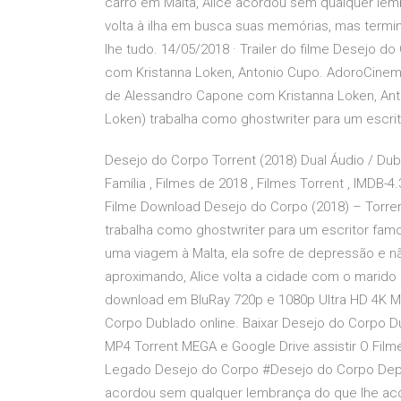
carro em Malta, Alice acordou sem qualquer lem
volta à ilha em busca suas memórias, mas termi
lhe tudo. 14/05/2018 · Trailer do filme Desejo 
com Kristanna Loken, Antonio Cupo. AdoroCinema.
de Alessandro Capone com Kristanna Loken, Antonio
Loken) trabalha como ghostwriter para um escri
Desejo do Corpo Torrent (2018) Dual Áudio / D
Família , Filmes de 2018 , Filmes Torrent , IMDB-
Filme Download Desejo do Corpo (2018) – Torren
trabalha como ghostwriter para um escritor fam
uma viagem à Malta, ela sofre de depressão e 
aproximando, Alice volta a cidade com o marido
download em BluRay 720p e 1080p Ultra HD 4K M
Corpo Dublado online. Baixar Desejo do Corpo 
MP4 Torrent MEGA e Google Drive assistir O Film
Legado Desejo do Corpo #Desejo do Corpo Depoi
acordou sem qualquer lembrança do que lhe acon