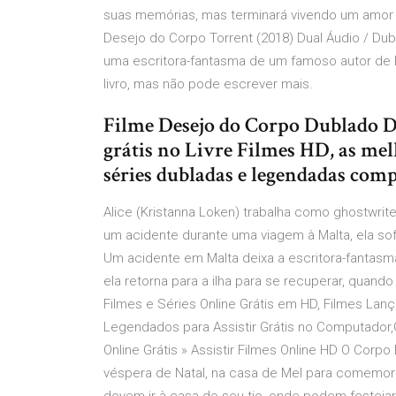
suas memórias, mas terminará vivendo um amor p
Desejo do Corpo Torrent (2018) Dual Áudio / Du
uma escritora-fantasma de um famoso autor de B
livro, mas não pode escrever mais.
Filme Desejo do Corpo Dublado Du
grátis no Livre Filmes HD, as mel
séries dubladas e legendadas compl
Alice (Kristanna Loken) trabalha como ghostwrit
um acidente durante uma viagem à Malta, ela so
Um acidente em Malta deixa a escritora-fantasm
ela retorna para a ilha para se recuperar, quan
Filmes e Séries Online Grátis em HD, Filmes Lan
Legendados para Assistir Grátis no Computador,C
Online Grátis » Assistir Filmes Online HD O Corpo
véspera de Natal, na casa de Mel para comemor