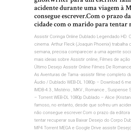
acidente durante uma viagem à Mal
consegue escrever.Com o prazo da 
cidade com o marido para tentar 
Assistir Coringa Online Dublado Legendado HD. Co
cinema. Arthur Fleck (Joaquin Phoenix) trabalha
semana, precisa comparecer a uma agente socia
mais ideias sobre Assistir online, Filmes de açã
Último Desejo Assistir Online Filmes De Roman
As Aventuras de Tama -assistir filme completo 
Áudio / Dublado WEB-DL 1080p – Download 6 meses
IMDB-4.3 , Mistério , MKV , Romance , Suspense
– Torrent WEB-DL 1080p Dublado – Alice (Kristan
famoso, no entanto, desde que sofreu um aciden
não consegue escrever.Com o prazo da editora s
tentar recuperar sua Baixar Desejo do Corpo D
MP4 Torrent MEGA e Google Drive assistir Desej