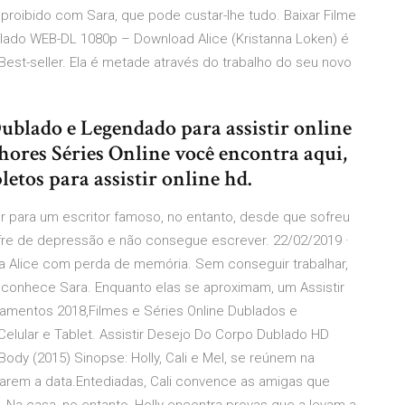
roibido com Sara, que pode custar-lhe tudo. Baixar Filme
blado WEB-DL 1080p – Download Alice (Kristanna Loken) é
est-seller. Ela é metade através do trabalho do seu novo
blado e Legendado para assistir online
hores Séries Online você encontra aqui,
etos para assistir online hd.
er para um escritor famoso, no entanto, desde que sofreu
fre de depressão e não consegue escrever. 22/02/2019 ·
a Alice com perda de memória. Sem conseguir trabalhar,
do conhece Sara. Enquanto elas se aproximam, um Assistir
çamentos 2018,Filmes e Séries Online Dublados e
elular e Tablet. Assistir Desejo Do Corpo Dublado HD
 Body (2015) Sinopse: Holly, Cali e Mel, se reúnem na
arem a data.Entediadas, Cali convence as amigas que