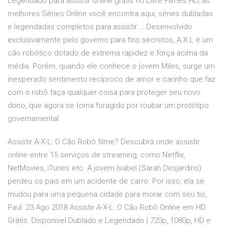
Legendado para assistir online grátis no Livre Filmes HD, as
melhores Séries Online você encontra aqui, séries dubladas
e legendadas completos para assistir … Desenvolvido
exclusivamente pelo governo para fins secretos, A.X.L é um
cão robótico dotado de extrema rapidez e força acima da
média. Porém, quando ele conhece o jovem Miles, surge um
inesperado sentimento recíproco de amor e carinho que faz
com o robô faça qualquer coisa para proteger seu novo
dono, que agora se torna foragido por roubar um protótipo
governamental.
Assistir A-X-L: O Cão Robô filme? Descubra onde assistir
online entre 15 serviços de streaming, como Netflix,
NetMovies, iTunes etc. A jovem Isabel (Sarah Desjardins)
perdeu os pais em um acidente de carro. Por isso, ela se
mudou para uma pequena cidade para morar com seu tio,
Paul. 23 Ago 2018 Assistir A-X-L: O Cão Robô Online em HD
Grátis. Disponivel Dublado e Legendado | 720p, 1080p, HD e