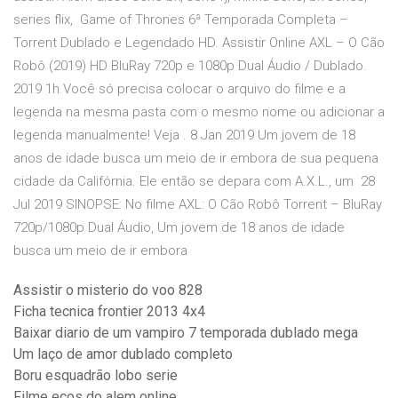
series flix, Game of Thrones 6ª Temporada Completa –
Torrent Dublado e Legendado HD. Assistir Online AXL – O Cão
Robô (2019) HD BluRay 720p e 1080p Dual Áudio / Dublado.
2019 1h Você só precisa colocar o arquivo do filme e a
legenda na mesma pasta com o mesmo nome ou adicionar a
legenda manualmente! Veja . 8 Jan 2019 Um jovem de 18
anos de idade busca um meio de ir embora de sua pequena
cidade da Califórnia. Ele então se depara com A.X.L., um 28
Jul 2019 SINOPSE: No filme AXL: O Cão Robô Torrent – BluRay
720p/1080p Dual Áudio, Um jovem de 18 anos de idade
busca um meio de ir embora
Assistir o misterio do voo 828
Ficha tecnica frontier 2013 4x4
Baixar diario de um vampiro 7 temporada dublado mega
Um laço de amor dublado completo
Boru esquadrão lobo serie
Filme ecos do alem online