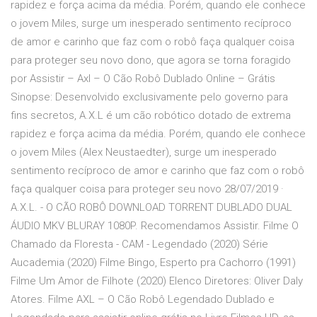
rapidez e força acima da média. Porém, quando ele conhece
o jovem Miles, surge um inesperado sentimento recíproco
de amor e carinho que faz com o robô faça qualquer coisa
para proteger seu novo dono, que agora se torna foragido
por Assistir – Axl – O Cão Robô Dublado Online – Grátis
Sinopse: Desenvolvido exclusivamente pelo governo para
fins secretos, A.X.L é um cão robótico dotado de extrema
rapidez e força acima da média. Porém, quando ele conhece
o jovem Miles (Alex Neustaedter), surge um inesperado
sentimento recíproco de amor e carinho que faz com o robô
faça qualquer coisa para proteger seu novo 28/07/2019 ·
A.X.L. - O CÃO ROBÔ DOWNLOAD TORRENT DUBLADO DUAL
ÁUDIO MKV BLURAY 1080P. Recomendamos Assistir. Filme O
Chamado da Floresta - CAM - Legendado (2020) Série
Aucademia (2020) Filme Bingo, Esperto pra Cachorro (1991)
Filme Um Amor de Filhote (2020) Elenco Diretores: Oliver Daly
Atores. Filme AXL – O Cão Robô Legendado Dublado e