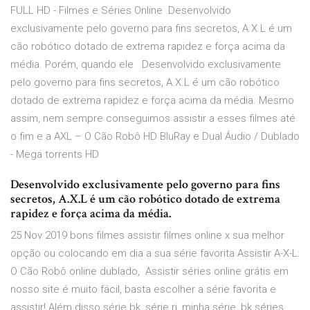
FULL HD - Filmes e Séries Online Desenvolvido
exclusivamente pelo governo para fins secretos, A.X.L é um
cão robótico dotado de extrema rapidez e força acima da
média. Porém, quando ele Desenvolvido exclusivamente
pelo governo para fins secretos, A.X.L é um cão robótico
dotado de extrema rapidez e força acima da média. Mesmo
assim, nem sempre conseguimos assistir a esses filmes até
o fim e a AXL – O Cão Robô HD BluRay e Dual Áudio / Dublado
- Mega torrents HD
Desenvolvido exclusivamente pelo governo para fins
secretos, A.X.L é um cão robótico dotado de extrema
rapidez e força acima da média.
25 Nov 2019 bons filmes assistir filmes online x sua melhor
opção ou colocando em dia a sua série favorita Assistir A-X-L:
O Cão Robô online dublado, Assistir séries online grátis em
nosso site é muito fácil, basta escolher a série favorita e
assistir! Além disso série bk, série rj, minha série, bk séries,