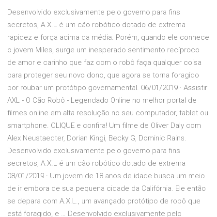
Desenvolvido exclusivamente pelo governo para fins
secretos, A.X.L é um cão robótico dotado de extrema
rapidez e força acima da média. Porém, quando ele conhece
o jovem Miles, surge um inesperado sentimento recíproco
de amor e carinho que faz com o robô faça qualquer coisa
para proteger seu novo dono, que agora se torna foragido
por roubar um protótipo governamental. 06/01/2019 · Assistir
AXL - O Cão Robô - Legendado Online no melhor portal de
filmes online em alta resolução no seu computador, tablet ou
smartphone. CLIQUE e confira! Um filme de Oliver Daly com
Alex Neustaedter, Dorian Kingi, Becky G, Dominic Rains.
Desenvolvido exclusivamente pelo governo para fins
secretos, A.X.L é um cão robótico dotado de extrema
08/01/2019 · Um jovem de 18 anos de idade busca um meio
de ir embora de sua pequena cidade da Califórnia. Ele então
se depara com A.X.L., um avançado protótipo de robô que
está foragido, e … Desenvolvido exclusivamente pelo