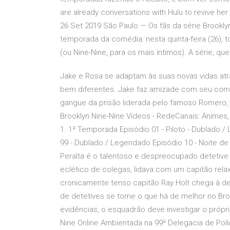
are already conversations with Hulu to revive he
26 Set 2019 São Paulo — Os fãs da série Brooklyn
temporada da comédia: nesta quinta-feira (26), 
(ou Nine-Nine, para os mais íntimos). A série, 
Jake e Rosa se adaptam às suas novas vidas at
bem diferentes. Jake faz amizade com seu compa
gangue da prisão liderada pelo famoso Romero, a
Brooklyn Nine-Nine Vídeos - RedeCanais: Animes, 
1. 1ª Temporada Episódio 01 - Piloto - Dublado 
99 - Dublado / Legendado Episódio 10 - Noite de
Peralta é o talentoso e despreocupado detetive d
eclético de colegas, lidava com um capitão rel
cronicamente tenso capitão Ray Holt chega à de
de detetives se torne o que há de melhor no Br
evidências, o esquadrão deve investigar o próprio 
Nine Online Ambientada na 99ª Delegacia de Polí