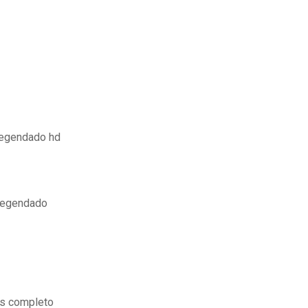
legendado hd
legendado
es completo