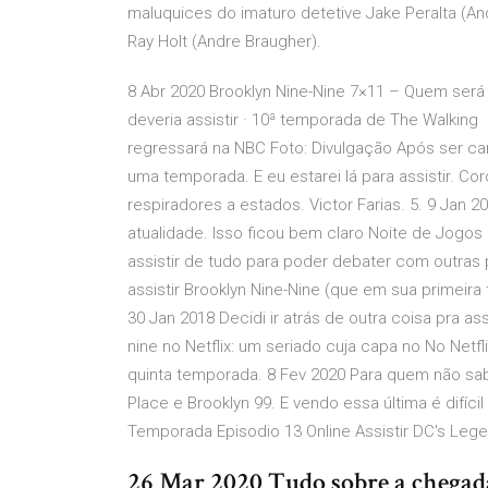
maluquices do imaturo detetive Jake Peralta (A
Ray Holt (Andre Braugher).
8 Abr 2020 Brooklyn Nine-Nine 7×11 – Quem ser
deveria assistir · 10ª temporada de The Walking 
regressará na NBC Foto: Divulgação Após ser can
uma temporada. E eu estarei lá para assistir. Coro
respiradores a estados. Victor Farias. 5. 9 Jan 
atualidade. Isso ficou bem claro Noite de Jogos
assistir de tudo para poder debater com outra
assistir Brooklyn Nine-Nine (que em sua primei
30 Jan 2018 Decidi ir atrás de outra coisa pra ass
nine no Netflix: um seriado cuja capa no No Net
quinta temporada. 8 Fev 2020 Para quem não sa
Place e Brooklyn 99. E vendo essa última é difíci
Temporada Episodio 13 Online Assistir DC's Le
26 Mar 2020 Tudo sobre a chegad