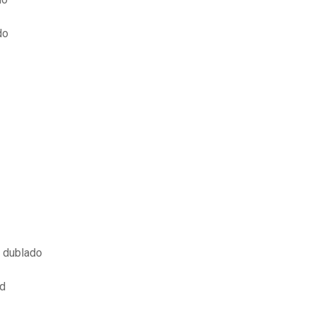
do
o dublado
ad