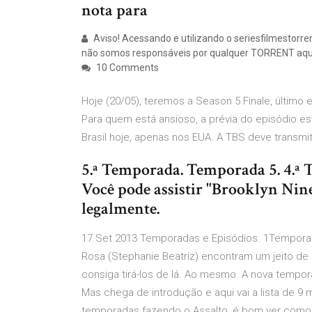
nota para
Aviso! Acessando e utilizando o seriesfilmestorr
não somos responsáveis por qualquer TORRENT aqu
10 Comments
Hoje (20/05), teremos a Season 5 Finale, último 
Para quem está ansioso, a prévia do episódio es
Brasil hoje, apenas nos EUA. A TBS deve transmit
5.ª Temporada. Temporada 5. 4.ª
Você pode assistir "Brooklyn Nin
legalmente.
17 Set 2013 Temporadas e Episódios. 1Temporad
Rosa (Stephanie Beatriz) encontram um jeito de 
consiga tirá-los de lá. Ao mesmo A nova tempor
Mas chega de introdução e aqui vai a lista de 9 
temporadas fazendo o Assalto, é bom ver como e