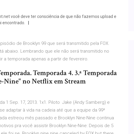
ent.net você deve ter consciência de que não fazemos upload e
i encontrado.
episódio de Brooklyn 99 que será transmitido pela FOX.
tá abaixo. Lembrando que ele não será transmitido no
ir a temporada apenas a partir de fevereiro.
 Temporada. Temporada 4. 3.ª Temporada
e-Nine" no Netflix em Stream
a 1 Sep. 17, 2013. 1x1. Piloto Jake (Andy Samberg) e
se adaptar à vida na cadeia até que a equipe da 99ª
ada estreou mês passado e Brooklyn Nine-Nine continua
motivos pra você assistir Brooklyn Nine-Nine: Depois de 5
le foi se Brooklyn nine nine canceled by FOX but there