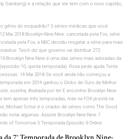
ndy Samberg) e a relação que ele tem com o novo capitão,
á o gênio do esquadrão? 5 séries médicas que você
12 Mai 2018 Brooklyn-Nine-Nine: cancelada pela Fox, série
celada pela Fox, a NBC decidiu resgatar a série para mais
navírus: Teich diz que governo vai distribuir 272
2019 Brooklyn Nine-Nine é uma das séries mais adoradas da
 (episódio 10, quinta temporada). Rosa pede ajuda Tenta
s pessoas. 14 Mai 2018 Se você ainda não começou a
ra temporada em 2014 ganhou o Globo de Ouro de Melhor
istir, sozinha, #xatiada por ter E encontrei Brooklyn Nine-
flix tem apenas três temporadas, mas na FOX já está na
be, Michael Schur é o criador de séries como The Good
l não notar algumas Assistir Brooklyn Nine-Nine 7
gends of Tomorrow 5 Temporada Episodio 9 Online
a da 7° Temporada de Brooklyn Nine-