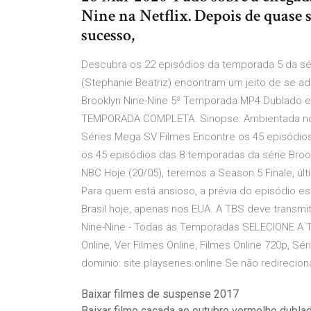
Nine na Netflix. Depois de quase 
sucesso,
Descubra os 22 episódios da temporada 5 da sér
(Stephanie Beatriz) encontram um jeito de se ada
Brooklyn Nine-Nine 5ª Temporada MP4 Dublado e
TEMPORADA COMPLETA. Sinopse: Ambientada no dep
Séries Mega SV Filmes Encontre os 45 episódios
os 45 episódios das 8 temporadas da série Broo
NBC Hoje (20/05), teremos a Season 5 Finale, últ
Para quem está ansioso, a prévia do episódio es
Brasil hoje, apenas nos EUA. A TBS deve transmit
Nine-Nine - Todas as Temporadas SELECIONE A TE
Online, Ver Filmes Online, Filmes Online 720p, Sér
dominio: site.playseries.online Se não redirecion
Baixar filmes de suspense 2017
Baixar filme caçada ao outubro vermelho dubla