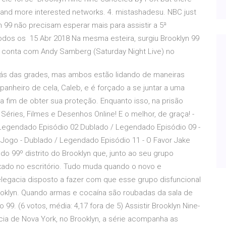
r and more interested networks. 4. mistashadesu. NBC just
 99 não precisam esperar mais para assistir a 5ª
todos os 15 Abr 2018 Na mesma esteira, surgiu Brooklyn 99
que conta com Andy Samberg (Saturday Night Live) no
rás das grades, mas ambos estão lidando de maneiras
nheiro de cela, Caleb, e é forçado a se juntar a uma
 fim de obter sua proteção. Enquanto isso, na prisão
Séries, Filmes e Desenhos Online! E o melhor, de graça! -
/ Legendado Episódio 02 Dublado / Legendado Episódio 09 -
 Jogo - Dublado / Legendado Episódio 11 - O Favor Jake
o 99º distrito do Brooklyn que, junto ao seu grupo
axado no escritório. Tudo muda quando o novo e
legacia disposto a fazer com que esse grupo disfuncional
ooklyn. Quando armas e cocaína são roubadas da sala de
99. (6 votos, média: 4,17 fora de 5) Assistir Brooklyn Nine-
cia de Nova York, no Brooklyn, a série acompanha as