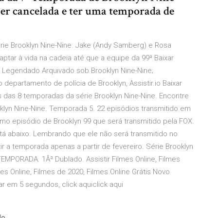
ser cancelada e ter uma temporada de
ie Brooklyn Nine-Nine. Jake (Andy Samberg) e Rosa
ptar à vida na cadeia até que a equipe da 99ª Baixar
 Legendado Arquivado sob Brooklyn Nine-Nine;
artamento de polícia de Brooklyn, Assistir.io Baixar
 das 8 temporadas da série Brooklyn Nine-Nine. Encontre
klyn Nine-Nine. Temporada 5. 22 episódios transmitido em
imo episódio de Brooklyn 99 que será transmitido pela FOX.
tá abaixo. Lembrando que ele não será transmitido no
ir a temporada apenas a partir de fevereiro. Série Brooklyn
MPORADA. 1Âª Dublado. Assistir Filmes Online, Filmes
ies Online, Filmes de 2020, Filmes Online Grátis Novo
ar em 5 segundos, click aquiclick aqui
do