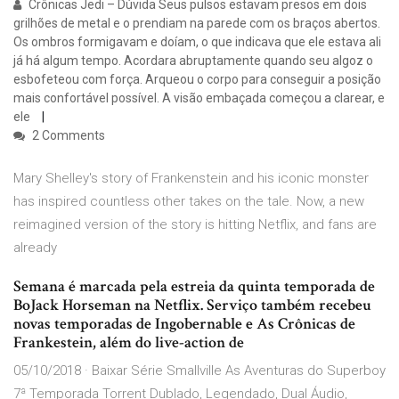
Crônicas Jedi – Dúvida Seus pulsos estavam presos em dois
grilhões de metal e o prendiam na parede com os braços abertos.
Os ombros formigavam e doíam, o que indicava que ele estava ali
já há algum tempo. Acordara abruptamente quando seu algoz o
esbofeteou com força. Arqueou o corpo para conseguir a posição
mais confortável possível. A visão embaçada começou a clarear, e
ele
2 Comments
Mary Shelley's story of Frankenstein and his iconic monster
has inspired countless other takes on the tale. Now, a new
reimagined version of the story is hitting Netflix, and fans are
already
Semana é marcada pela estreia da quinta temporada de
BoJack Horseman na Netflix. Serviço também recebeu
novas temporadas de Ingobernable e As Crônicas de
Frankestein, além do live-action de
05/10/2018 · Baixar Série Smallville As Aventuras do Superboy
7ª Temporada Torrent Dublado, Legendado, Dual Áudio,