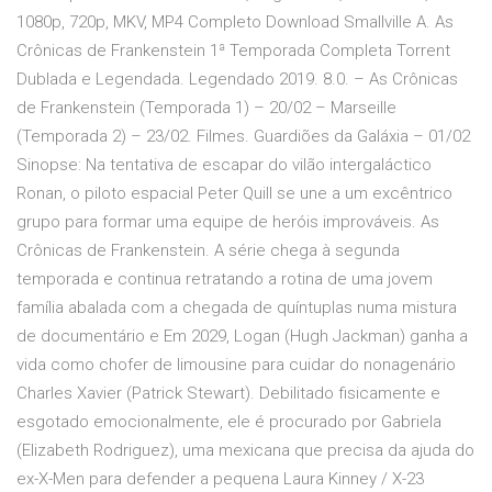
1080p, 720p, MKV, MP4 Completo Download Smallville A. As
Crônicas de Frankenstein 1ª Temporada Completa Torrent
Dublada e Legendada. Legendado 2019. 8.0. – As Crônicas
de Frankenstein (Temporada 1) – 20/02 – Marseille
(Temporada 2) – 23/02. Filmes. Guardiões da Galáxia – 01/02
Sinopse: Na tentativa de escapar do vilão intergaláctico
Ronan, o piloto espacial Peter Quill se une a um excêntrico
grupo para formar uma equipe de heróis improváveis. As
Crônicas de Frankenstein. A série chega à segunda
temporada e continua retratando a rotina de uma jovem
família abalada com a chegada de quíntuplas numa mistura
de documentário e Em 2029, Logan (Hugh Jackman) ganha a
vida como chofer de limousine para cuidar do nonagenário
Charles Xavier (Patrick Stewart). Debilitado fisicamente e
esgotado emocionalmente, ele é procurado por Gabriela
(Elizabeth Rodriguez), uma mexicana que precisa da ajuda do
ex-X-Men para defender a pequena Laura Kinney / X-23