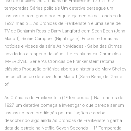
uso de cookies. As Crônicas de Frankenstein 2015 16 2
temporadas Séries policiais Um detetive persegue um
assassino com gosto por esquartejamentos na Londres de
1827, mas o … As Crônicas de Frankenstein é uma série de
TV de Benjamin Ross e Barry Langford com Sean Bean (John
Marlott), Richie Campbell (Nightingale). Encontre todas as
notícias e vídeos da série As Novidades - Saiba das últimas
novidades a respeito da série The Frankenstein Chronicles
IMPERDÍVEL: Série ‘As Crônicas de Frankenstein’ retoma
clássico Produção britânica aborda a história de Mary Shelley
pelos olhos do detetive John Marlott (Sean Bean, de ‘Game
of
As Crônicas de Frankenstein (1ª temporada): Na Londres de
1827, um detetive começa a investigar o que parece ser um
assassino com predileção por mutilações e acaba
descobrindo algo ainda As Crônicas de Frankenstein ganha
data de estreia na Netflix. Seven Seconds – 1° Temporada –