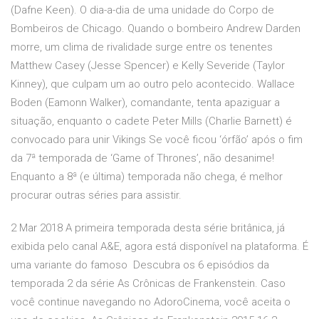
(Dafne Keen). O dia-a-dia de uma unidade do Corpo de
Bombeiros de Chicago. Quando o bombeiro Andrew Darden
morre, um clima de rivalidade surge entre os tenentes
Matthew Casey (Jesse Spencer) e Kelly Severide (Taylor
Kinney), que culpam um ao outro pelo acontecido. Wallace
Boden (Eamonn Walker), comandante, tenta apaziguar a
situação, enquanto o cadete Peter Mills (Charlie Barnett) é
convocado para unir Vikings Se você ficou ‘órfão’ após o fim
da 7ª temporada de ‘Game of Thrones’, não desanime!
Enquanto a 8ª (e última) temporada não chega, é melhor
procurar outras séries para assistir.
2 Mar 2018 A primeira temporada desta série britânica, já
exibida pelo canal A&E, agora está disponível na plataforma. É
uma variante do famoso Descubra os 6 episódios da
temporada 2 da série As Crônicas de Frankenstein. Caso
você continue navegando no AdoroCinema, você aceita o