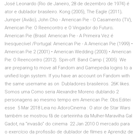
José Leonardo (Rio de Janeiro, 28 de dezembro de 1974) é
ator e dublador brasileiro. Kong (2005), The Eagle (2011);
Jumper (Avião); John Cho - American Pie - O Casamento (TV),
American Pie: O Reencontro e O Vingador do Futuro;
American Pie (Brasil: American Pie - A Primeira Vez é
Inesquecível /Portugal: American Pie - A American Pie (1999) •
American Pie 2 (2001) • American Wedding (2003) • American
Pie: O Reencontro (2012). Spin-off. Band Camp ( 2005) We
are preparing to move all Fandom and Gamepedia logins to a
unified login system. If you have an account on Fandom with
the same username as on Dubladores brasileiros. 26K likes.
Somos uma Como seria Alexandre Moreno dublando 2
personagens ao mesmo tempo em American Pie: Obs:Editei
esse 5 Mar 2018 Leia no AdoroCinema : O ator de Star Wars
também se mostrou fã de carteirinha da Mulher-Maravilha Gal
Gadot, na "invasão" do cinema 22 Jan 2010 O mercado para
o exercício da profissão de dublador de filmes e Aprendiz de