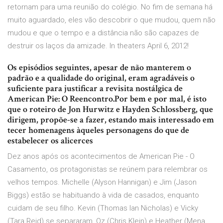
retornam para uma reunião do colégio. No fim de semana há
muito aguardado, eles vão descobrir o que mudou, quem não
mudou e que o tempo e a distância não são capazes de
destruir os laços da amizade. In theaters April 6, 2012!
Os episódios seguintes, apesar de não manterem o
padrão e a qualidade do original, eram agradáveis o
suficiente para justificar a revisita nostálgica de
American Pie: O Reencontro.Por bem e por mal, é isto
que o roteiro de Jon Hurwitz e Hayden Schlossberg, que
dirigem, propõe-se a fazer, estando mais interessado em
tecer homenagens àqueles personagens do que de
estabelecer os alicerces
Dez anos após os acontecimentos de American Pie - O
Casamento, os protagonistas se reúnem para relembrar os
velhos tempos. Michelle (Alyson Hannigan) e Jim (Jason
Biggs) estão se habituando à vida de casados, enquanto
cuidam de seu filho. Kevin (Thomas Ian Nicholas) e Vicky
(Tara Reid) se separaram, Oz (Chris Klein) e Heather (Mena