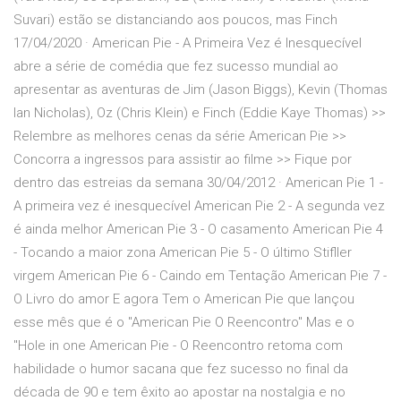
Suvari) estão se distanciando aos poucos, mas Finch
17/04/2020 · American Pie - A Primeira Vez é Inesquecível
abre a série de comédia que fez sucesso mundial ao
apresentar as aventuras de Jim (Jason Biggs), Kevin (Thomas
Ian Nicholas), Oz (Chris Klein) e Finch (Eddie Kaye Thomas) >>
Relembre as melhores cenas da série American Pie >>
Concorra a ingressos para assistir ao filme >> Fique por
dentro das estreias da semana 30/04/2012 · American Pie 1 -
A primeira vez é inesquecível American Pie 2 - A segunda vez
é ainda melhor American Pie 3 - O casamento American Pie 4
- Tocando a maior zona American Pie 5 - O último Stifller
virgem American Pie 6 - Caindo em Tentação American Pie 7 -
O Livro do amor E agora Tem o American Pie que lançou
esse mês que é o "American Pie O Reencontro" Mas e o
"Hole in one American Pie - O Reencontro retoma com
habilidade o humor sacana que fez sucesso no final da
década de 90 e tem êxito ao apostar na nostalgia e no