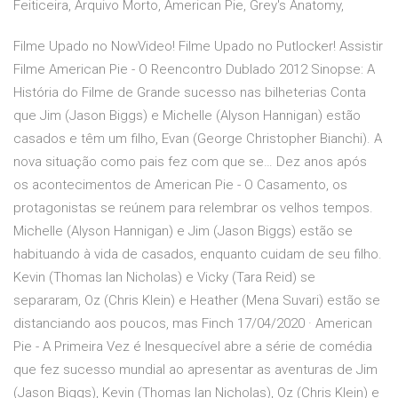
Feiticeira, Arquivo Morto, American Pie, Grey's Anatomy,
Filme Upado no NowVideo! Filme Upado no Putlocker! Assistir
Filme American Pie - O Reencontro Dublado 2012 Sinopse: A
História do Filme de Grande sucesso nas bilheterias Conta
que Jim (Jason Biggs) e Michelle (Alyson Hannigan) estão
casados e têm um filho, Evan (George Christopher Bianchi). A
nova situação como pais fez com que se… Dez anos após
os acontecimentos de American Pie - O Casamento, os
protagonistas se reúnem para relembrar os velhos tempos.
Michelle (Alyson Hannigan) e Jim (Jason Biggs) estão se
habituando à vida de casados, enquanto cuidam de seu filho.
Kevin (Thomas Ian Nicholas) e Vicky (Tara Reid) se
separaram, Oz (Chris Klein) e Heather (Mena Suvari) estão se
distanciando aos poucos, mas Finch 17/04/2020 · American
Pie - A Primeira Vez é Inesquecível abre a série de comédia
que fez sucesso mundial ao apresentar as aventuras de Jim
(Jason Biggs), Kevin (Thomas Ian Nicholas), Oz (Chris Klein) e