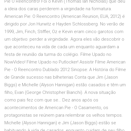
Pie O Reencontro! Foi o Kevin (Thomas Ian Nicholas) que deu
a ideia dos caras perderem a virgindade na formatura.
American Pie: O Reencontro (American Reunion, EUA, 2012) é
dirigido por Jon Hurwitz e Hayden Schlossberg. No verão de
1999, Jim, Finch, Stiffler, Oz e Kevin eram cinco garotos com
um objetivo: perder a virgindade. Agora eles vão descobrir o
que aconteceu na vida de cada um enquanto aguardam a
festa de reunião da turma do colégio. Filme Upado no
NowVideo! Filme Upado no Putlocker! Assistir Filme American
Pie - O Reencontro Dublado 2012 Sinopse: A História do Filme
de Grande sucesso nas bilheterias Conta que Jim (Jason
Biggs) e Michelle (Alyson Hannigan) estão casados e têm um
filho, Evan (George Christopher Bianchi). A nova situação
como pais fez com que se… Dez anos após os
acontecimentos de American Pie - O Casamento, os
protagonistas se reúnem para relembrar os velhos tempos.
Michelle (Alyson Hannigan) e Jim (Jason Biggs) estão se
habituando à vida de casados, enquanto cuidam de seu filho.