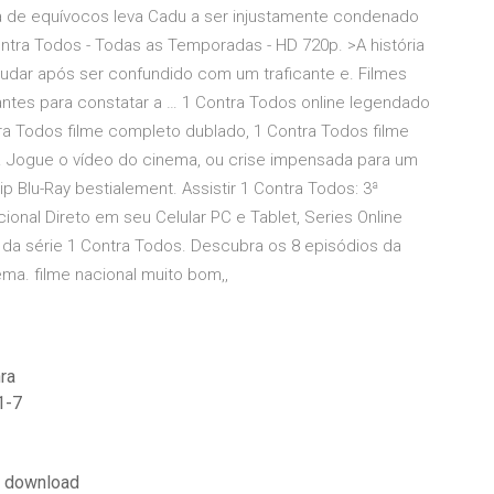
a de equívocos leva Cadu a ser injustamente condenado
Contra Todos - Todas as Temporadas - HD 720p. >A história
udar após ser confundido com um traficante e. Filmes
 antes para constatar a … 1 Contra Todos online legendado
a Todos filme completo dublado, 1 Contra Todos filme
. Jogue o vídeo do cinema, ou crise impensada para um
Blu-Ray bestialement. Assistir 1 Contra Todos: 3ª
nal Direto em seu Celular PC e Tablet, Series Online
 da série 1 Contra Todos. Descubra os 8 episódios da
ma. filme nacional muito bom,,
ra
1-7
ve download