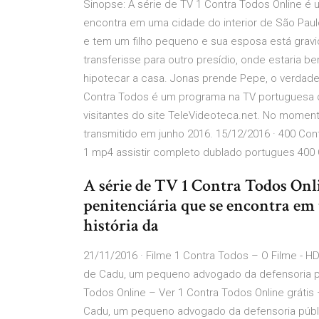
Sinopse: A série de TV 1 Contra Todos Online é
encontra em uma cidade do interior de São Paulo
e tem um filho pequeno e sua esposa está gravid
transferisse para outro presídio, onde estaria b
hipotecar a casa. Jonas prende Pepe, o verdadeir
Contra Todos é um programa na TV portuguesa 
visitantes do site TeleVideoteca.net. No moment
transmitido em junho 2016. 15/12/2016 · 400 Con
1 mp4 assistir completo dublado portugues 400 
A série de TV 1 Contra Todos Onl
penitenciária que se encontra em 
história da
21/11/2016 · Filme 1 Contra Todos – O Filme - HD
de Cadu, um pequeno advogado da defensoria públ
Todos Online – Ver 1 Contra Todos Online grátis 
Cadu, um pequeno advogado da defensoria públic