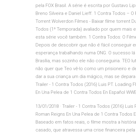
pela FOX Brasil. A série é escrita por Gustavo Li
Breno Silveira e Daniel Lieff. 1 Contra Todos – 
Torrent Wolverdon Filmes - Baixar filme torrent 
Todos (1ª Temporada) avaliado por quem mais en
esta série você também. 1 Contra Todos: O Filme 2.
Depois de descobrir que não é fácil conseguir 
esperança trabalhando numa ONG. O sucesso lá 
Brasília, mas sozinho ele não conseguiria. TEO l
não quer que Teo vê-lo como um prisioneiro e de
dar a sua criança um dia mágico, mas se depar
Trailer - 1 Contra Todos (2016) Luis PT. Loadin
En Una Pelea de 1 Contra Todos En Español WWE 
13/01/2018 · Trailer - 1 Contra Todos (2016) Lu
Roman Reigns En Una Pelea de 1 Contra Todos En
Baseado em fatos reais, o filme mostra a histó
casado, que atravessa uma crise financeira pela