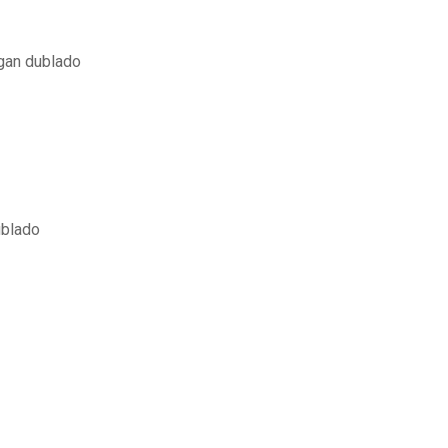
gan dublado
ublado