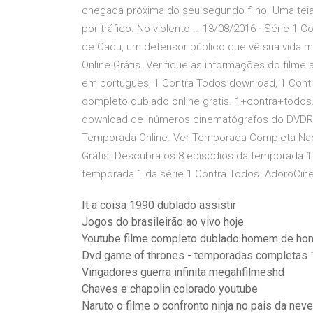
chegada próxima do seu segundo filho. Uma tei
por tráfico. No violento … 13/08/2016 · Série 1 
de Cadu, um defensor público que vê sua vida m
Online Grátis. Verifique as informações do filme
em portugues, 1 Contra Todos download, 1 Contr
completo dublado online gratis. 1+contra+todos
download de inúmeros cinematógrafos do DVDRip 
Temporada Online. Ver Temporada Completa Nacio
Grátis. Descubra os 8 episódios da temporada 1
temporada 1 da série 1 Contra Todos. AdoroCine
It a coisa 1990 dublado assistir
Jogos do brasileirão ao vivo hoje
Youtube filme completo dublado homem de hon
Dvd game of thrones - temporadas completas 
Vingadores guerra infinita megahfilmeshd
Chaves e chapolin colorado youtube
Naruto o filme o confronto ninja no pais da ne