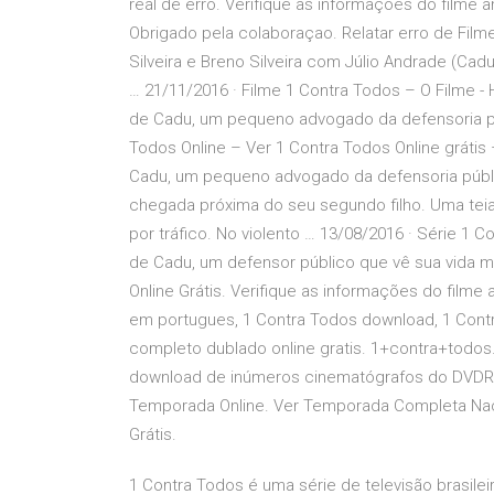
real de erro. Verifique as informaçoes do filme
Obrigado pela colaboraçao. Relatar erro de Film
Silveira e Breno Silveira com Júlio Andrade (Cadu
… 21/11/2016 · Filme 1 Contra Todos – O Filme - 
de Cadu, um pequeno advogado da defensoria públ
Todos Online – Ver 1 Contra Todos Online grátis 
Cadu, um pequeno advogado da defensoria públic
chegada próxima do seu segundo filho. Uma tei
por tráfico. No violento … 13/08/2016 · Série 1 
de Cadu, um defensor público que vê sua vida m
Online Grátis. Verifique as informações do filme
em portugues, 1 Contra Todos download, 1 Contr
completo dublado online gratis. 1+contra+todos
download de inúmeros cinematógrafos do DVDRip 
Temporada Online. Ver Temporada Completa Nacio
Grátis.
1 Contra Todos é uma série de televisão brasilei