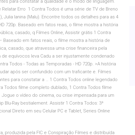
 antes para constatar a qualidade e o modo de linguagem.
e Relatar Erro 1 Contra Todos é uma série de TV de Breno
), Julia Ianina (Malu). Encontre todos os detalhes para as 4
HD 720p. Baseado em fatos reais, o filme mostra a história
ica, casado, q Filmes Online, Assistir grátis 1 Contra
– Baseado em fatos reais, o filme mostra a história de
a, casado, que atravessa uma crise financeira pela
a de equívocos leva Cadu a ser injustamente condenado
Contra Todos - Todas as Temporadas - HD 720p. >A história
udar após ser confundido com um traficante e. Filmes
 antes para constatar a … 1 Contra Todos online legendado
a Todos filme completo dublado, 1 Contra Todos filme
. Jogue o vídeo do cinema, ou crise impensada para um
Blu-Ray bestialement. Assistir 1 Contra Todos: 3ª
nal Direto em seu Celular PC e Tablet, Series Online
ra, produzida pela FIC e Conspiração Filmes e distribuída