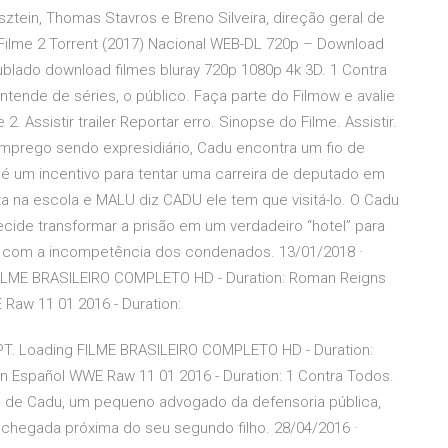
psztein, Thomas Stavros e Breno Silveira, direção geral de
O Filme 2 Torrent (2017) Nacional WEB-DL 720p – Download
Dublado download filmes bluray 720p 1080p 4k 3D. 1 Contra
tende de séries, o público. Faça parte do Filmow e avalie
 Assistir trailer Reportar erro. Sinopse do Filme. Assistir.
emprego sendo expresidiário, Cadu encontra um fio de
é um incentivo para tentar uma carreira de deputado em
uta na escola e MALU diz CADU ele tem que visitá-lo. O Cadu
cide transformar a prisão em um verdadeiro “hotel” para
a com a incompetência dos condenados. 13/01/2018 ·
g FILME BRASILEIRO COMPLETO HD - Duration: Roman Reigns
Raw 11 01 2016 - Duration:
is PT. Loading FILME BRASILEIRO COMPLETO HD - Duration:
 Español WWE Raw 11 01 2016 - Duration: 1 Contra Todos.
ria de Cadu, um pequeno advogado da defensoria pública,
 chegada próxima do seu segundo filho. 28/04/2016 ·